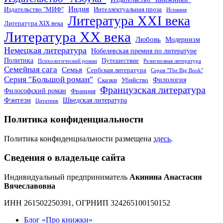
Индия
Издательство "МИФ"
Интеллектуальная проза
Испания
Литература XXI века
Литература XIX века
Литература XX века
Любовь
Модернизм
Немецкая литература
Нобелевская премия по литературе
Политика
Путешествие
Психологический роман
Религиозная литература
Семейная сага
Семья
Сербская литература
Серия "The Big Book"
Серия "Большой роман"
Филология
Сказки
Убийство
Французская литература
Философский роман
Франция
Фэнтези
Шведская литература
Цитатник
Политика конфиденциальности
Политика конфиденциальности размещена
здесь
.
Сведения о владельце сайта
Индивидуальный предприниматель
Акинина Анастасия
Вячеславовна
ИНН 261502250391, ОГРНИП 324265100150152
Блог «Про книжки»