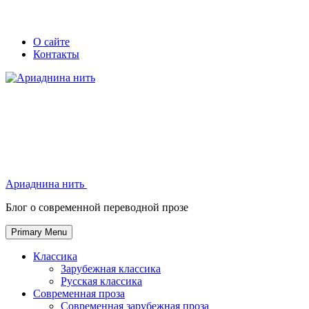
Skip
Secondary
Secondary
О сайте
to
Контакты
left
right
content
navigation
navigation
Ариаднина нить
Ариаднина нить
Блог о современной переводной прозе
Primary Menu
Классика
Зарубежная классика
Русская классика
Современная проза
Современная зарубежная проза