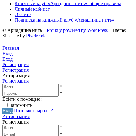
Книжный клуб «Ариаднина нить»: общие правила
Личный кабинет
О сайте
Подписка на книжный клуб «Ариаднина нить»
© Ариаднина нить –
Proudly powered by WordPress
-
Theme:
Silk Lite by
Pixelgrade
.
Главная
Вход
Вход
Регистрация
Регистрация
Авторизация
Регистрация
*
*
Войти с помощью:
Запомнить
Вход
Потеряли пароль ?
Авторизация
Регистрация
*
*