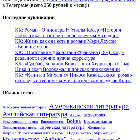
в Телеграме (
всего 350 рублей
в месяц!)
Последние публикации
КК: Роман «О пионеры!» Уиллы Кэсер «История
любого края начинается в человеческом сердце»
КК: Жизнь как она есть в романе Мэри Лоусон
«Воронье озеро»
КК: «Поправки» Джонатана Франзена (18+): когда
реальности срочно нужна корректура
КК: «Гуд бай, Берлин» Вольфганга Херрндорфа: граф
Нива и граф Воображал в поисках приключений
КК: «Капитан Михалис» Никоса Казандзакиса: роман-
исповедь о героическом и трагическом в судьбе Крита
Облако тегов
Американская литература
Альтернативная история
Английская литература
Антиутопия
Англия
Война
Воспоминания
Букеровская премия
Викторианство
Еврейская литература
Женщины
Документальная проза
Журнал "Иностранная литература"
Издательство "Абрикобукс"
Издательство "Азбука"
Издательство "Книжники"