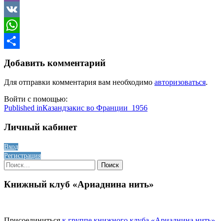
Viber
VK
WhatsApp
Отправить
Добавить комментарий
Для отправки комментария вам необходимо
авторизоваться
.
Войти с помощью:
Навигация
Published in
Казандзакис во Франции_1956
по
Личный кабинет
записям
Вход
Регистрация
Найти:
Книжный клуб «Ариаднина нить»
Присоединиться
к группе книжного клуба «Ариаднина нить»