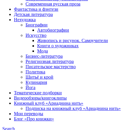
Современная русская проза
Фантастика и фэнтези
Детская литература
Нехудожка
Биографии
Автобиографии
Искусство
Живопись и рисунок. Самоучители
Книги о художниках
Мода
Бизнес-литература
Религиозная литература
Писательское мастерство
Политика
Шитьё и крой
Кулинария
Йога
Тематические подборки
Видеообзоры/книгоклипы
Книжный клуб «Ариаднина нить»
Подписка на книжный клуб «Ариаднина нить»
Мои переводы
Блог «Про книжки»
Search