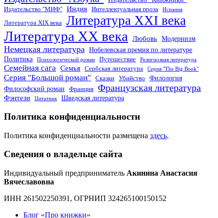
Индия
Издательство "МИФ"
Интеллектуальная проза
Испания
Литература XXI века
Литература XIX века
Литература XX века
Любовь
Модернизм
Немецкая литература
Нобелевская премия по литературе
Политика
Путешествие
Психологический роман
Религиозная литература
Семейная сага
Семья
Сербская литература
Серия "The Big Book"
Серия "Большой роман"
Филология
Сказки
Убийство
Французская литература
Философский роман
Франция
Фэнтези
Шведская литература
Цитатник
Политика конфиденциальности
Политика конфиденциальности размещена
здесь
.
Сведения о владельце сайта
Индивидуальный предприниматель
Акинина Анастасия
Вячеславовна
ИНН 261502250391, ОГРНИП 324265100150152
Блог «Про книжки»