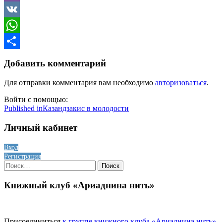
Viber
VK
WhatsApp
Отправить
Добавить комментарий
Для отправки комментария вам необходимо
авторизоваться
.
Войти с помощью:
Навигация
Published in
Казандзакис в молодости
по
Личный кабинет
записям
Вход
Регистрация
Найти:
Книжный клуб «Ариаднина нить»
Присоединиться
к группе книжного клуба «Ариаднина нить»