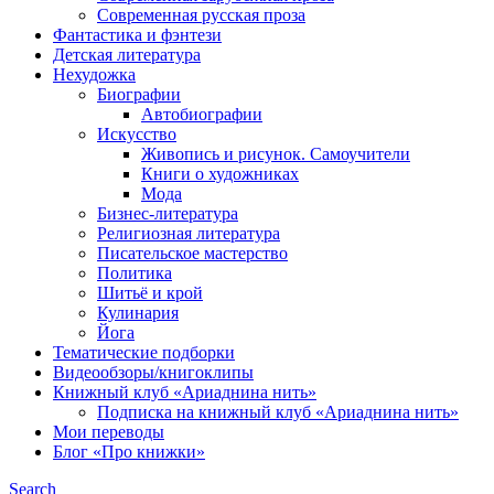
Современная русская проза
Фантастика и фэнтези
Детская литература
Нехудожка
Биографии
Автобиографии
Искусство
Живопись и рисунок. Самоучители
Книги о художниках
Мода
Бизнес-литература
Религиозная литература
Писательское мастерство
Политика
Шитьё и крой
Кулинария
Йога
Тематические подборки
Видеообзоры/книгоклипы
Книжный клуб «Ариаднина нить»
Подписка на книжный клуб «Ариаднина нить»
Мои переводы
Блог «Про книжки»
Search