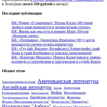
в Телеграме (
всего 350 рублей
в месяц!)
Последние публикации
КК: Роман «О пионеры!» Уиллы Кэсер «История
любого края начинается в человеческом сердце»
КК: Жизнь как она есть в романе Мэри Лоусон
«Воронье озеро»
КК: «Поправки» Джонатана Франзена (18+): когда
реальности срочно нужна корректура
КК: «Гуд бай, Берлин» Вольфганга Херрндорфа: граф
Нива и граф Воображал в поисках приключений
КК: «Капитан Михалис» Никоса Казандзакиса: роман-
исповедь о героическом и трагическом в судьбе Крита
Облако тегов
Американская литература
Альтернативная история
Английская литература
Антиутопия
Англия
Война
Воспоминания
Букеровская премия
Викторианство
Еврейская литература
Женщины
Документальная проза
Журнал "Иностранная литература"
Издательство "Абрикобукс"
Издательство "Азбука"
Издательство "Книжники"