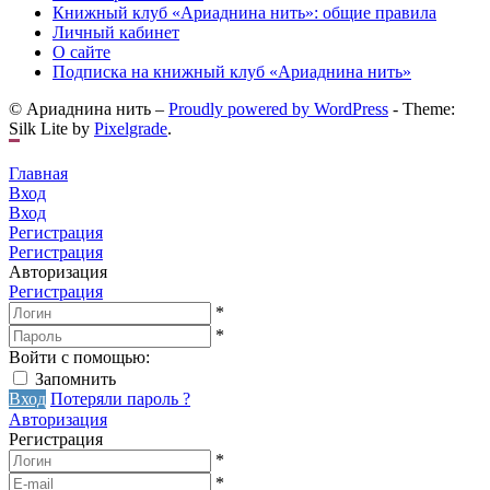
Книжный клуб «Ариаднина нить»: общие правила
Личный кабинет
О сайте
Подписка на книжный клуб «Ариаднина нить»
© Ариаднина нить –
Proudly powered by WordPress
-
Theme:
Silk Lite by
Pixelgrade
.
Главная
Вход
Вход
Регистрация
Регистрация
Авторизация
Регистрация
*
*
Войти с помощью:
Запомнить
Вход
Потеряли пароль ?
Авторизация
Регистрация
*
*