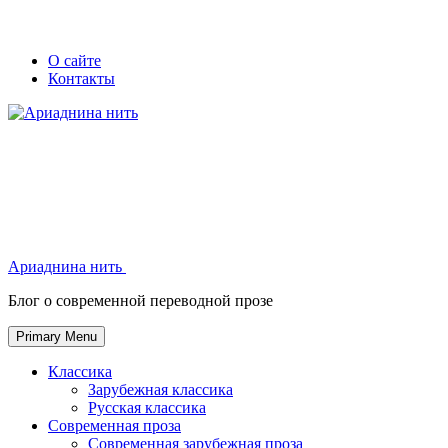
Skip
Secondary
Secondary
О сайте
to
Контакты
left
right
content
navigation
navigation
Ариаднина нить
Ариаднина нить
Блог о современной переводной прозе
Primary Menu
Классика
Зарубежная классика
Русская классика
Современная проза
Современная зарубежная проза