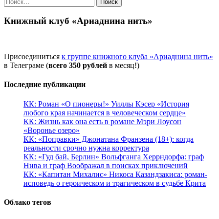
Найти:
Книжный клуб «Ариаднина нить»
Присоединиться
к группе книжного клуба «Ариаднина нить»
в Телеграме (
всего 350 рублей
в месяц!)
Последние публикации
КК: Роман «О пионеры!» Уиллы Кэсер «История
любого края начинается в человеческом сердце»
КК: Жизнь как она есть в романе Мэри Лоусон
«Воронье озеро»
КК: «Поправки» Джонатана Франзена (18+): когда
реальности срочно нужна корректура
КК: «Гуд бай, Берлин» Вольфганга Херрндорфа: граф
Нива и граф Воображал в поисках приключений
КК: «Капитан Михалис» Никоса Казандзакиса: роман-
исповедь о героическом и трагическом в судьбе Крита
Облако тегов