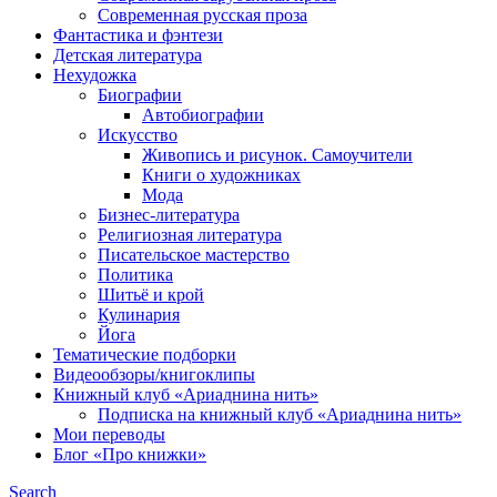
Современная русская проза
Фантастика и фэнтези
Детская литература
Нехудожка
Биографии
Автобиографии
Искусство
Живопись и рисунок. Самоучители
Книги о художниках
Мода
Бизнес-литература
Религиозная литература
Писательское мастерство
Политика
Шитьё и крой
Кулинария
Йога
Тематические подборки
Видеообзоры/книгоклипы
Книжный клуб «Ариаднина нить»
Подписка на книжный клуб «Ариаднина нить»
Мои переводы
Блог «Про книжки»
Search