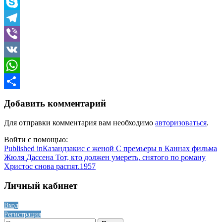
Odnoklassniki
Skype
Telegram
Viber
VK
WhatsApp
Отправить
Добавить комментарий
Для отправки комментария вам необходимо
авторизоваться
.
Войти с помощью:
Навигация
Published in
Казандзакис с женой С премьеры в Каннах фильма
Жюля Дассена Тот, кто должен умереть, снятого по роману
по
Христос снова распят.1957
записям
Личный кабинет
Вход
Регистрация