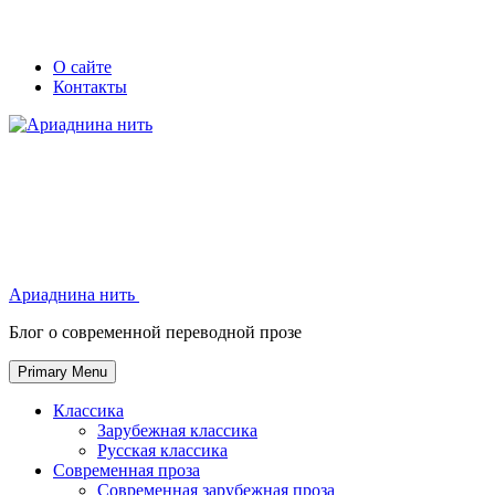
Skip
Secondary
Secondary
О сайте
to
Контакты
left
right
content
navigation
navigation
Ариаднина нить
Ариаднина нить
Блог о современной переводной прозе
Primary Menu
Классика
Зарубежная классика
Русская классика
Современная проза
Современная зарубежная проза