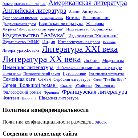
Американская литература
Альтернативная история
Английская литература
Антиутопия
Англия
Война
Воспоминания
Букеровская премия
Викторианство
Еврейская литература
Женщины
Документальная проза
Журнал "Иностранная литература"
Издательство "Абрикобукс"
Издательство "Азбука"
Издательство "Книжники"
Индия
Издательство "МИФ"
Интеллектуальная проза
Испания
Литература XXI века
Литература XIX века
Литература XX века
Любовь
Модернизм
Немецкая литература
Нобелевская премия по литературе
Политика
Путешествие
Психологический роман
Религиозная литература
Семейная сага
Семья
Сербская литература
Серия "The Big Book"
Серия "Большой роман"
Филология
Сказки
Убийство
Французская литература
Философский роман
Франция
Фэнтези
Шведская литература
Цитатник
Политика конфиденциальности
Политика конфиденциальности размещена
здесь
.
Сведения о владельце сайта