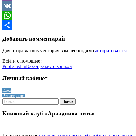
Viber
VK
WhatsApp
Отправить
Добавить комментарий
Для отправки комментария вам необходимо
авторизоваться
.
Войти с помощью:
Навигация
Published in
Казандзакис с кошкой
по
Личный кабинет
записям
Вход
Регистрация
Найти:
Книжный клуб «Ариаднина нить»
Присоединиться
к группе книжного клуба «Ариаднина нить»