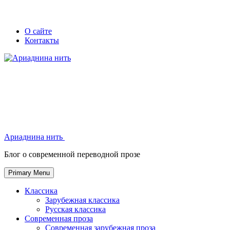
Skip
Secondary
Secondary
О сайте
to
Контакты
left
right
content
navigation
navigation
Ариаднина нить
Ариаднина нить
Блог о современной переводной прозе
Primary Menu
Классика
Зарубежная классика
Русская классика
Современная проза
Современная зарубежная проза