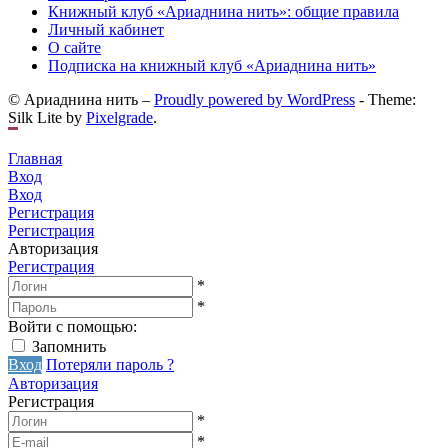
Книжный клуб «Ариаднина нить»: общие правила
Личный кабинет
О сайте
Подписка на книжный клуб «Ариаднина нить»
© Ариаднина нить –
Proudly powered by WordPress
-
Theme:
Silk Lite by
Pixelgrade
.
Главная
Вход
Вход
Регистрация
Регистрация
Авторизация
Регистрация
*
*
Войти с помощью:
Запомнить
Вход
Потеряли пароль ?
Авторизация
Регистрация
*
*