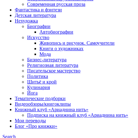
Современная русская проза
Фантастика и фэнтези
Детская литература
Нехудожка
Биографии
Автобиографии
Искусство
Живопись и рисунок. Самоучители
Книги о художниках
Мода
Бизнес-литература
Религиозная литература
Писательское мастерство
Политика
Шитьё и крой
Кулинария
Йога
Тематические подборки
Видеообзоры/книгоклипы
Книжный клуб «Ариаднина нить»
Подписка на книжный клуб «Ариаднина нить»
Мои переводы
Блог «Про книжки»
Search