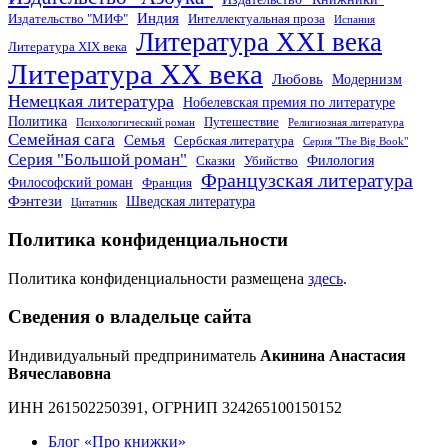
Индия
Издательство "МИФ"
Интеллектуальная проза
Испания
Литература XXI века
Литература XIX века
Литература XX века
Любовь
Модернизм
Немецкая литература
Нобелевская премия по литературе
Политика
Путешествие
Психологический роман
Религиозная литература
Семейная сага
Семья
Сербская литература
Серия "The Big Book"
Серия "Большой роман"
Филология
Сказки
Убийство
Французская литература
Философский роман
Франция
Фэнтези
Шведская литература
Цитатник
Политика конфиденциальности
Политика конфиденциальности размещена
здесь
.
Сведения о владельце сайта
Индивидуальный предприниматель
Акинина Анастасия
Вячеславовна
ИНН 261502250391, ОГРНИП 324265100150152
Блог «Про книжки»