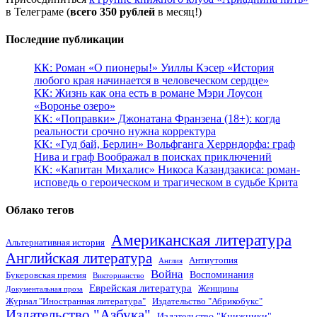
в Телеграме (
всего 350 рублей
в месяц!)
Последние публикации
КК: Роман «О пионеры!» Уиллы Кэсер «История
любого края начинается в человеческом сердце»
КК: Жизнь как она есть в романе Мэри Лоусон
«Воронье озеро»
КК: «Поправки» Джонатана Франзена (18+): когда
реальности срочно нужна корректура
КК: «Гуд бай, Берлин» Вольфганга Херрндорфа: граф
Нива и граф Воображал в поисках приключений
КК: «Капитан Михалис» Никоса Казандзакиса: роман-
исповедь о героическом и трагическом в судьбе Крита
Облако тегов
Американская литература
Альтернативная история
Английская литература
Антиутопия
Англия
Война
Воспоминания
Букеровская премия
Викторианство
Еврейская литература
Женщины
Документальная проза
Журнал "Иностранная литература"
Издательство "Абрикобукс"
Издательство "Азбука"
Издательство "Книжники"