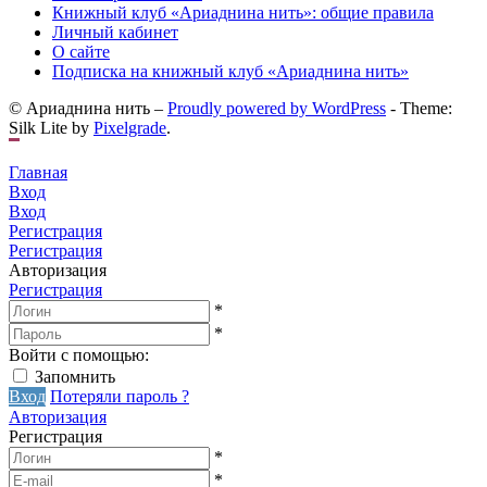
Книжный клуб «Ариаднина нить»: общие правила
Личный кабинет
О сайте
Подписка на книжный клуб «Ариаднина нить»
© Ариаднина нить –
Proudly powered by WordPress
-
Theme:
Silk Lite by
Pixelgrade
.
Главная
Вход
Вход
Регистрация
Регистрация
Авторизация
Регистрация
*
*
Войти с помощью:
Запомнить
Вход
Потеряли пароль ?
Авторизация
Регистрация
*
*