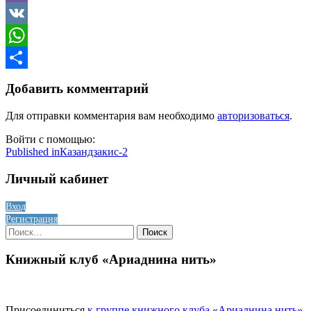
Viber
VK
WhatsApp
Отправить
Добавить комментарий
Для отправки комментария вам необходимо
авторизоваться
.
Войти с помощью:
Навигация
Published in
Казандзакис-2
по
Личный кабинет
записям
Вход
Регистрация
Найти:
Книжный клуб «Ариаднина нить»
Присоединиться
к группе книжного клуба «Ариаднина нить»