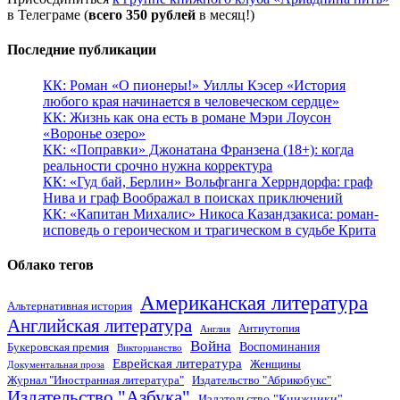
в Телеграме (
всего 350 рублей
в месяц!)
Последние публикации
КК: Роман «О пионеры!» Уиллы Кэсер «История
любого края начинается в человеческом сердце»
КК: Жизнь как она есть в романе Мэри Лоусон
«Воронье озеро»
КК: «Поправки» Джонатана Франзена (18+): когда
реальности срочно нужна корректура
КК: «Гуд бай, Берлин» Вольфганга Херрндорфа: граф
Нива и граф Воображал в поисках приключений
КК: «Капитан Михалис» Никоса Казандзакиса: роман-
исповедь о героическом и трагическом в судьбе Крита
Облако тегов
Американская литература
Альтернативная история
Английская литература
Антиутопия
Англия
Война
Воспоминания
Букеровская премия
Викторианство
Еврейская литература
Женщины
Документальная проза
Журнал "Иностранная литература"
Издательство "Абрикобукс"
Издательство "Азбука"
Издательство "Книжники"