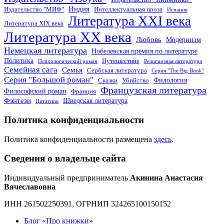
Индия
Издательство "МИФ"
Интеллектуальная проза
Испания
Литература XXI века
Литература XIX века
Литература XX века
Любовь
Модернизм
Немецкая литература
Нобелевская премия по литературе
Политика
Путешествие
Психологический роман
Религиозная литература
Семейная сага
Семья
Сербская литература
Серия "The Big Book"
Серия "Большой роман"
Филология
Сказки
Убийство
Французская литература
Философский роман
Франция
Фэнтези
Шведская литература
Цитатник
Политика конфиденциальности
Политика конфиденциальности размещена
здесь
.
Сведения о владельце сайта
Индивидуальный предприниматель
Акинина Анастасия
Вячеславовна
ИНН 261502250391, ОГРНИП 324265100150152
Блог «Про книжки»