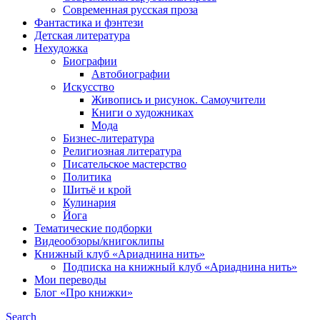
Современная русская проза
Фантастика и фэнтези
Детская литература
Нехудожка
Биографии
Автобиографии
Искусство
Живопись и рисунок. Самоучители
Книги о художниках
Мода
Бизнес-литература
Религиозная литература
Писательское мастерство
Политика
Шитьё и крой
Кулинария
Йога
Тематические подборки
Видеообзоры/книгоклипы
Книжный клуб «Ариаднина нить»
Подписка на книжный клуб «Ариаднина нить»
Мои переводы
Блог «Про книжки»
Search