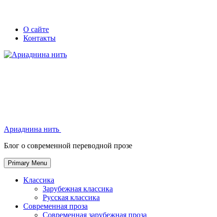
Skip
Secondary
Secondary
О сайте
to
Контакты
left
right
content
navigation
navigation
Ариаднина нить
Ариаднина нить
Блог о современной переводной прозе
Primary Menu
Классика
Зарубежная классика
Русская классика
Современная проза
Современная зарубежная проза