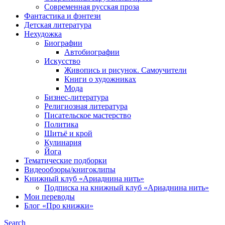
Современная русская проза
Фантастика и фэнтези
Детская литература
Нехудожка
Биографии
Автобиографии
Искусство
Живопись и рисунок. Самоучители
Книги о художниках
Мода
Бизнес-литература
Религиозная литература
Писательское мастерство
Политика
Шитьё и крой
Кулинария
Йога
Тематические подборки
Видеообзоры/книгоклипы
Книжный клуб «Ариаднина нить»
Подписка на книжный клуб «Ариаднина нить»
Мои переводы
Блог «Про книжки»
Search