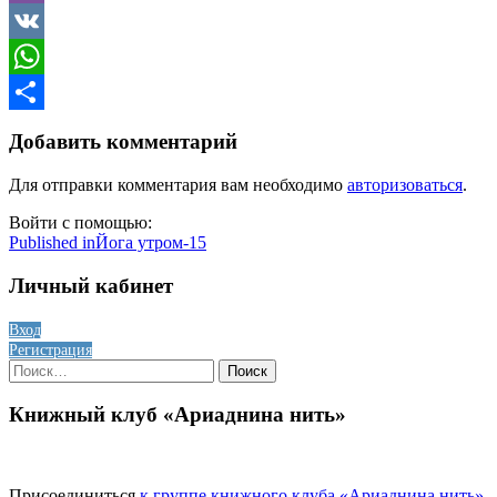
Viber
VK
WhatsApp
Отправить
Добавить комментарий
Для отправки комментария вам необходимо
авторизоваться
.
Войти с помощью:
Навигация
Published in
Йога утром-15
по
Личный кабинет
записям
Вход
Регистрация
Найти:
Книжный клуб «Ариаднина нить»
Присоединиться
к группе книжного клуба «Ариаднина нить»