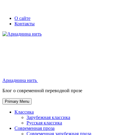
Skip
Secondary
Secondary
О сайте
to
Контакты
left
right
content
navigation
navigation
Ариаднина нить
Ариаднина нить
Блог о современной переводной прозе
Primary Menu
Классика
Зарубежная классика
Русская классика
Современная проза
Современная зарубежная проза