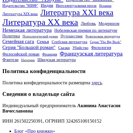
Индия
Издательство "МИФ"
Интеллектуальная проза
Испания
Литература XXI века
Литература XIX века
Литература XX века
Любовь
Модернизм
Немецкая литература
Нобелевская премия по литературе
Политика
Путешествие
Психологический роман
Религиозная литература
Семейная сага
Семья
Сербская литература
Серия "The Big Book"
Серия "Большой роман"
Филология
Сказки
Убийство
Французская литература
Философский роман
Франция
Фэнтези
Шведская литература
Цитатник
Политика конфиденциальности
Политика конфиденциальности размещена
здесь
.
Сведения о владельце сайта
Индивидуальный предприниматель
Акинина Анастасия
Вячеславовна
ИНН 261502250391, ОГРНИП 324265100150152
Блог «Про книжки»