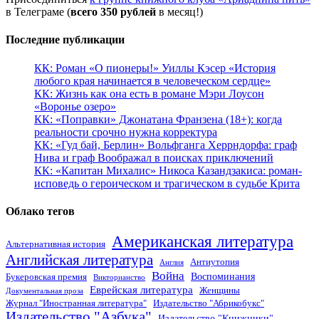
в Телеграме (
всего 350 рублей
в месяц!)
Последние публикации
КК: Роман «О пионеры!» Уиллы Кэсер «История
любого края начинается в человеческом сердце»
КК: Жизнь как она есть в романе Мэри Лоусон
«Воронье озеро»
КК: «Поправки» Джонатана Франзена (18+): когда
реальности срочно нужна корректура
КК: «Гуд бай, Берлин» Вольфганга Херрндорфа: граф
Нива и граф Воображал в поисках приключений
КК: «Капитан Михалис» Никоса Казандзакиса: роман-
исповедь о героическом и трагическом в судьбе Крита
Облако тегов
Американская литература
Альтернативная история
Английская литература
Антиутопия
Англия
Война
Воспоминания
Букеровская премия
Викторианство
Еврейская литература
Женщины
Документальная проза
Журнал "Иностранная литература"
Издательство "Абрикобукс"
Издательство "Азбука"
Издательство "Книжники"