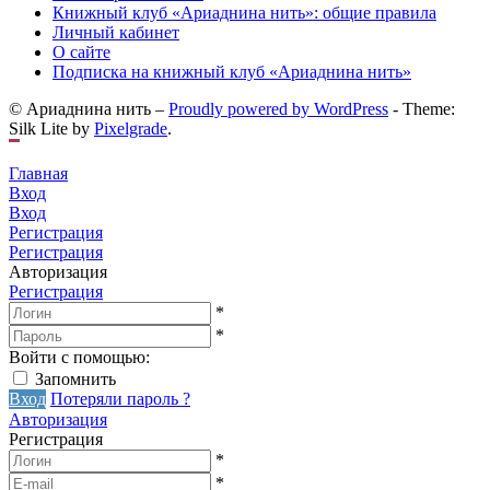
Книжный клуб «Ариаднина нить»: общие правила
Личный кабинет
О сайте
Подписка на книжный клуб «Ариаднина нить»
© Ариаднина нить –
Proudly powered by WordPress
-
Theme:
Silk Lite by
Pixelgrade
.
Главная
Вход
Вход
Регистрация
Регистрация
Авторизация
Регистрация
*
*
Войти с помощью:
Запомнить
Вход
Потеряли пароль ?
Авторизация
Регистрация
*
*