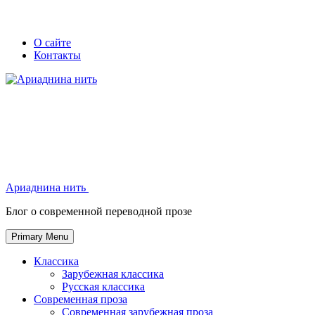
Skip
Secondary
Secondary
О сайте
to
Контакты
left
right
content
navigation
navigation
Ариаднина нить
Ариаднина нить
Блог о современной переводной прозе
Primary Menu
Классика
Зарубежная классика
Русская классика
Современная проза
Современная зарубежная проза