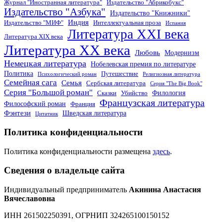
Журнал "Иностранная литература"
Издательство "Абрикобукс"
Издательство "Азбука"
Издательство "Книжники"
Индия
Издательство "МИФ"
Интеллектуальная проза
Испания
Литература XXI века
Литература XIX века
Литература XX века
Любовь
Модернизм
Немецкая литература
Нобелевская премия по литературе
Политика
Путешествие
Психологический роман
Религиозная литература
Семейная сага
Семья
Сербская литература
Серия "The Big Book"
Серия "Большой роман"
Филология
Сказки
Убийство
Французская литература
Философский роман
Франция
Фэнтези
Шведская литература
Цитатник
Политика конфиденциальности
Политика конфиденциальности размещена
здесь
.
Сведения о владельце сайта
Индивидуальный предприниматель
Акинина Анастасия
Вячеславовна
ИНН 261502250391, ОГРНИП 324265100150152