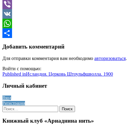
Telegram
Viber
VK
WhatsApp
Отправить
Добавить комментарий
Для отправки комментария вам необходимо
авторизоваться
.
Войти с помощью:
Навигация
Published in
Исландия. Церковь Штоульфшволла. 1900
по
Личный кабинет
записям
Вход
Регистрация
Найти:
Книжный клуб «Ариаднина нить»