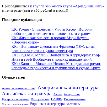
Присоединиться
к группе книжного клуба «Ариаднина нить»
в Телеграме (
всего 350 рублей
в месяц!)
Последние публикации
КК: Роман «О пионеры!» Уиллы Кэсер «История
любого края начинается в человеческом сердце»
КК: Жизнь как она есть в романе Мэри Лоусон
«Воронье озеро»
КК: «Поправки» Джонатана Франзена (18+): когда
реальности срочно нужна корректура
КК: «Гуд бай, Берлин» Вольфганга Херрндорфа: граф
Нива и граф Воображал в поисках приключений
КК: «Капитан Михалис» Никоса Казандзакиса: роман-
исповедь о героическом и трагическом в судьбе Крита
Облако тегов
Американская литература
Альтернативная история
Английская литература
Антиутопия
Англия
Война
Воспоминания
Букеровская премия
Викторианство
Еврейская литература
Женщины
Документальная проза