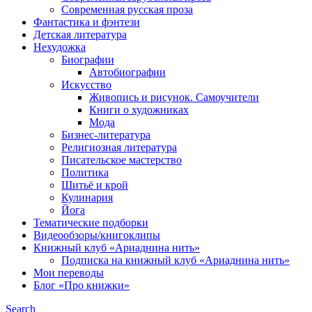
Современная русская проза
Фантастика и фэнтези
Детская литература
Нехудожка
Биографии
Автобиографии
Искусство
Живопись и рисунок. Самоучители
Книги о художниках
Мода
Бизнес-литература
Религиозная литература
Писательское мастерство
Политика
Шитьё и крой
Кулинария
Йога
Тематические подборки
Видеообзоры/книгоклипы
Книжный клуб «Ариаднина нить»
Подписка на книжный клуб «Ариаднина нить»
Мои переводы
Блог «Про книжки»
Search