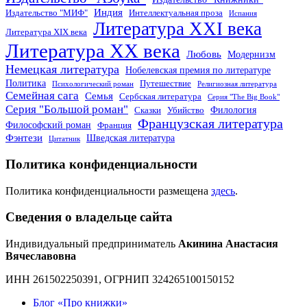
Индия
Издательство "МИФ"
Интеллектуальная проза
Испания
Литература XXI века
Литература XIX века
Литература XX века
Любовь
Модернизм
Немецкая литература
Нобелевская премия по литературе
Политика
Путешествие
Психологический роман
Религиозная литература
Семейная сага
Семья
Сербская литература
Серия "The Big Book"
Серия "Большой роман"
Филология
Сказки
Убийство
Французская литература
Философский роман
Франция
Фэнтези
Шведская литература
Цитатник
Политика конфиденциальности
Политика конфиденциальности размещена
здесь
.
Сведения о владельце сайта
Индивидуальный предприниматель
Акинина Анастасия
Вячеславовна
ИНН 261502250391, ОГРНИП 324265100150152
Блог «Про книжки»