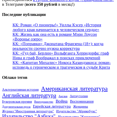
в Телеграме (
всего 350 рублей
в месяц!)
Последние публикации
КК: Роман «О пионеры!» Уиллы Кэсер «История
любого края начинается в человеческом сердце»
КК: Жизнь как она есть в романе Мэри Лоусон
«Воронье озеро»
КК: «Поправки» Джонатана Франзена (18+): когда
реальности срочно нужна корректура
КК: «Гуд бай, Берлин» Вольфганга Херрндорфа: граф
Нива и граф Воображал в поисках приключений
КК: «Капитан Михалис» Никоса Казандзакиса: роман-
исповедь о героическом и трагическом в судьбе Крита
Облако тегов
Американская литература
Альтернативная история
Английская литература
Антиутопия
Англия
Война
Воспоминания
Букеровская премия
Викторианство
Еврейская литература
Женщины
Документальная проза
Журнал "Иностранная литература"
Издательство "Абрикобукс"
Издательство "Азбука"
Издательство "Книжники"