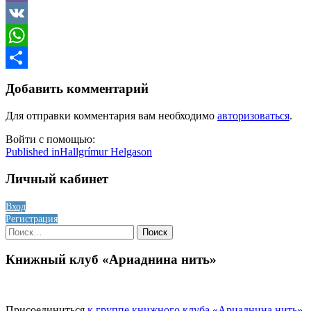
Viber
VK
WhatsApp
Отправить
Добавить комментарий
Для отправки комментария вам необходимо
авторизоваться
.
Войти с помощью:
Навигация
Published in
Hallgrímur Helgason
по
Личный кабинет
записям
Вход
Регистрация
Найти:
Книжный клуб «Ариаднина нить»
Присоединиться
к группе книжного клуба «Ариаднина нить»