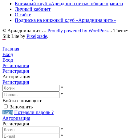
Книжный клуб «Ариаднина нить»: общие правила
Личный кабинет
О сайте
Подписка на книжный клуб «Ариаднина нить»
© Ариаднина нить –
Proudly powered by WordPress
-
Theme:
Silk Lite by
Pixelgrade
.
Главная
Вход
Вход
Регистрация
Регистрация
Авторизация
Регистрация
*
*
Войти с помощью:
Запомнить
Вход
Потеряли пароль ?
Авторизация
Регистрация
*
*