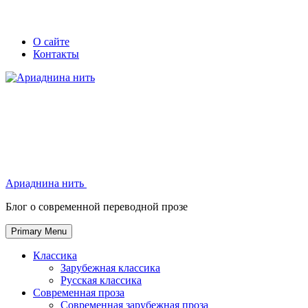
Skip
Secondary
Secondary
О сайте
to
Контакты
left
right
content
navigation
navigation
Ариаднина нить
Ариаднина нить
Блог о современной переводной прозе
Primary Menu
Классика
Зарубежная классика
Русская классика
Современная проза
Современная зарубежная проза