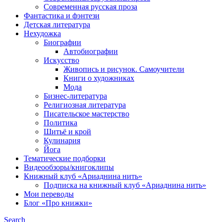
Современная русская проза
Фантастика и фэнтези
Детская литература
Нехудожка
Биографии
Автобиографии
Искусство
Живопись и рисунок. Самоучители
Книги о художниках
Мода
Бизнес-литература
Религиозная литература
Писательское мастерство
Политика
Шитьё и крой
Кулинария
Йога
Тематические подборки
Видеообзоры/книгоклипы
Книжный клуб «Ариаднина нить»
Подписка на книжный клуб «Ариаднина нить»
Мои переводы
Блог «Про книжки»
Search