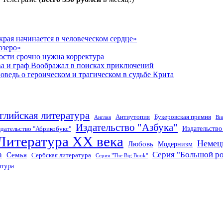
рая начинается в человеческом сердце»
озеро»
ости срочно нужна корректура
ва и граф Воображал в поисках приключений
ведь о героическом и трагическом в судьбе Крита
глийская литература
Антиутопия
Букеровская премия
Англия
Ви
Издательство "Азбука"
Издательств
дательство "Абрикобукс"
Литература XX века
Немец
Любовь
Модернизм
а
Серия "Большой р
Семья
Сербская литература
Серия "The Big Book"
атура