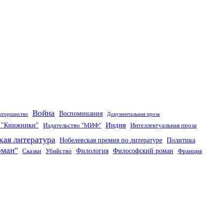
Война
Воспоминания
кторианство
Документальная проза
Индия
о "Книжники"
Издательство "МИФ"
Интеллектуальная проза
кая литература
Нобелевская премия по литературе
Политика
оман"
Филология
Философский роман
Сказки
Убийство
Франция