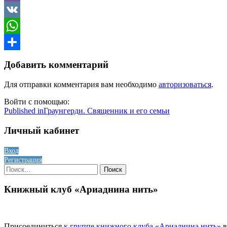
Viber
VK
WhatsApp
Отправить
Добавить комментарий
Для отправки комментария вам необходимо
авторизоваться
.
Войти с помощью:
Навигация
Published in
Граунгерди. Священник и его семьи
по
Личный кабинет
записям
Вход
Регистрация
Найти:
Книжный клуб «Ариаднина нить»
Присоединиться
к группе книжного клуба «Ариаднина нить»
в