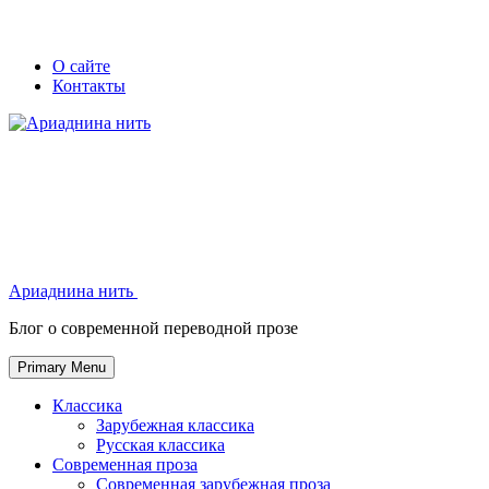
Skip
Secondary
Secondary
О сайте
to
Контакты
left
right
content
navigation
navigation
Ариаднина нить
Ариаднина нить
Блог о современной переводной прозе
Primary Menu
Классика
Зарубежная классика
Русская классика
Современная проза
Современная зарубежная проза