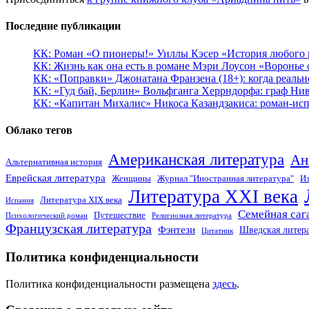
Последние публикации
КК: Роман «О пионеры!» Уиллы Кэсер «История любого к
КК: Жизнь как она есть в романе Мэри Лоусон «Воронье 
КК: «Поправки» Джонатана Франзена (18+): когда реальн
КК: «Гуд бай, Берлин» Вольфганга Херрндорфа: граф Ни
КК: «Капитан Михалис» Никоса Казандзакиса: роман-испо
Облако тегов
Американская литература
Ан
Альтернативная история
Еврейская литература
Женщины
Журнал "Иностранная литература"
Из
Литература XXI века
Литература XIX века
Испания
Семейная саг
Путешествие
Психологический роман
Религиозная литература
Французская литература
Фэнтези
Шведская литер
Цитатник
Политика конфиденциальности
Политика конфиденциальности размещена
здесь
.