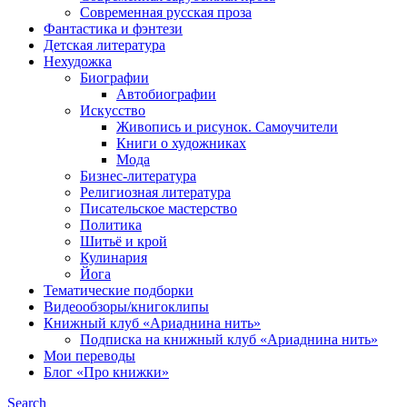
Современная русская проза
Фантастика и фэнтези
Детская литература
Нехудожка
Биографии
Автобиографии
Искусство
Живопись и рисунок. Самоучители
Книги о художниках
Мода
Бизнес-литература
Религиозная литература
Писательское мастерство
Политика
Шитьё и крой
Кулинария
Йога
Тематические подборки
Видеообзоры/книгоклипы
Книжный клуб «Ариаднина нить»
Подписка на книжный клуб «Ариаднина нить»
Мои переводы
Блог «Про книжки»
Search