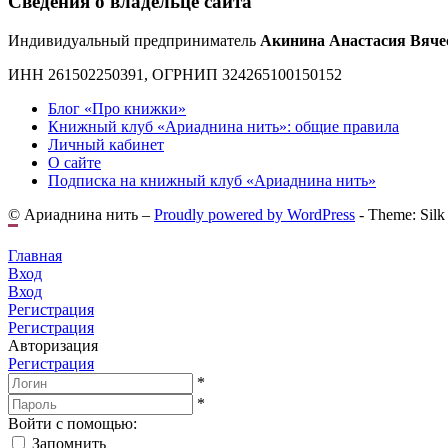
Сведения о владельце сайта
Индивидуальный предприниматель
Акинина Анастасия Вяче
ИНН 261502250391, ОГРНИП 324265100150152
Блог «Про книжки»
Книжный клуб «Ариаднина нить»: общие правила
Личный кабинет
О сайте
Подписка на книжный клуб «Ариаднина нить»
© Ариаднина нить –
Proudly powered by WordPress
-
Theme: Silk
Главная
Вход
Вход
Регистрация
Регистрация
Авторизация
Регистрация
*
*
Войти с помощью:
Запомнить