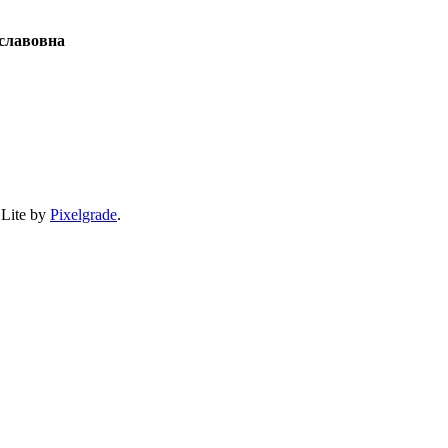
славовна
 Lite by
Pixelgrade
.