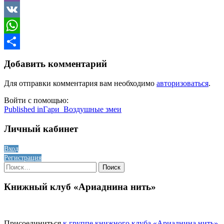
Viber
VK
WhatsApp
Отправить
Добавить комментарий
Для отправки комментария вам необходимо
авторизоваться
.
Войти с помощью:
Навигация
Published in
Гари_Воздушные змеи
по
Личный кабинет
записям
Вход
Регистрация
Найти:
Книжный клуб «Ариаднина нить»
Присоединиться
к группе книжного клуба «Ариаднина нить»