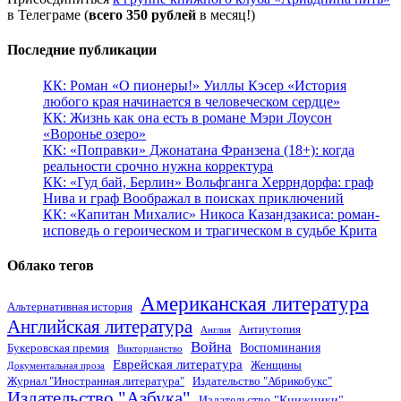
в Телеграме (
всего 350 рублей
в месяц!)
Последние публикации
КК: Роман «О пионеры!» Уиллы Кэсер «История
любого края начинается в человеческом сердце»
КК: Жизнь как она есть в романе Мэри Лоусон
«Воронье озеро»
КК: «Поправки» Джонатана Франзена (18+): когда
реальности срочно нужна корректура
КК: «Гуд бай, Берлин» Вольфганга Херрндорфа: граф
Нива и граф Воображал в поисках приключений
КК: «Капитан Михалис» Никоса Казандзакиса: роман-
исповедь о героическом и трагическом в судьбе Крита
Облако тегов
Американская литература
Альтернативная история
Английская литература
Антиутопия
Англия
Война
Воспоминания
Букеровская премия
Викторианство
Еврейская литература
Женщины
Документальная проза
Журнал "Иностранная литература"
Издательство "Абрикобукс"
Издательство "Азбука"
Издательство "Книжники"