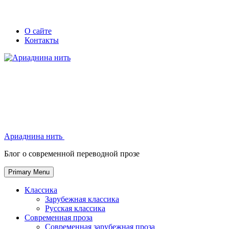
Skip
Secondary
Secondary
О сайте
to
Контакты
left
right
content
navigation
navigation
Ариаднина нить
Ариаднина нить
Блог о современной переводной прозе
Primary Menu
Классика
Зарубежная классика
Русская классика
Современная проза
Современная зарубежная проза