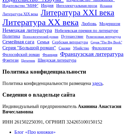
Индия
Издательство "МИФ"
Интеллектуальная проза
Испания
Литература XXI века
Литература XIX века
Литература XX века
Любовь
Модернизм
Немецкая литература
Нобелевская премия по литературе
Политика
Путешествие
Психологический роман
Религиозная литература
Семейная сага
Семья
Сербская литература
Серия "The Big Book"
Серия "Большой роман"
Филология
Сказки
Убийство
Французская литература
Философский роман
Франция
Фэнтези
Шведская литература
Цитатник
Политика конфиденциальности
Политика конфиденциальности размещена
здесь
.
Сведения о владельце сайта
Индивидуальный предприниматель
Акинина Анастасия
Вячеславовна
ИНН 261502250391, ОГРНИП 324265100150152
Блог «Про книжки»