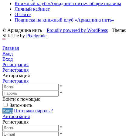
Книжный клуб «Ариаднина нить»: общие правила
Личный кабинет
О сайте
Подписка на книжный клуб «Ариаднина нить»
© Ариаднина нить –
Proudly powered by WordPress
-
Theme:
Silk Lite by
Pixelgrade
.
Главная
Вход
Вход
Регистрация
Регистрация
Авторизация
Регистрация
*
*
Войти с помощью:
Запомнить
Вход
Потеряли пароль ?
Авторизация
Регистрация
*
*