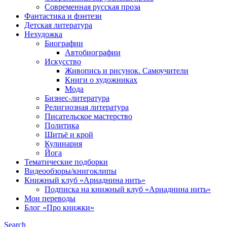
Современная русская проза
Фантастика и фэнтези
Детская литература
Нехудожка
Биографии
Автобиографии
Искусство
Живопись и рисунок. Самоучители
Книги о художниках
Мода
Бизнес-литература
Религиозная литература
Писательское мастерство
Политика
Шитьё и крой
Кулинария
Йога
Тематические подборки
Видеообзоры/книгоклипы
Книжный клуб «Ариаднина нить»
Подписка на книжный клуб «Ариаднина нить»
Мои переводы
Блог «Про книжки»
Search