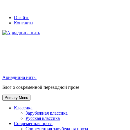
Skip
Secondary
Secondary
О сайте
to
Контакты
left
right
content
navigation
navigation
Ариаднина нить
Ариаднина нить
Блог о современной переводной прозе
Primary Menu
Классика
Зарубежная классика
Русская классика
Современная проза
Современная зарубежная проза