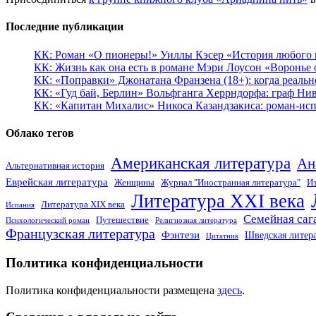
Последние публикации
КК: Роман «О пионеры!» Уиллы Кэсер «История любого к
КК: Жизнь как она есть в романе Мэри Лоусон «Воронье 
КК: «Поправки» Джонатана Франзена (18+): когда реальн
КК: «Гуд бай, Берлин» Вольфганга Херрндорфа: граф Ни
КК: «Капитан Михалис» Никоса Казандзакиса: роман-испо
Облако тегов
Американская литература
Ан
Альтернативная история
Еврейская литература
Женщины
Журнал "Иностранная литература"
Из
Литература XXI века
Литература XIX века
Испания
Семейная саг
Путешествие
Психологический роман
Религиозная литература
Французская литература
Фэнтези
Шведская литер
Цитатник
Политика конфиденциальности
Политика конфиденциальности размещена
здесь
.