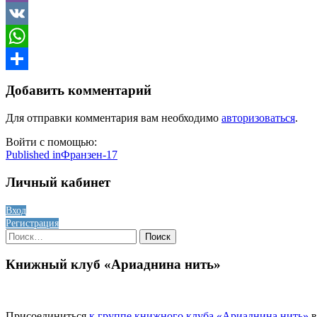
Viber
VK
WhatsApp
Отправить
Добавить комментарий
Для отправки комментария вам необходимо
авторизоваться
.
Войти с помощью:
Навигация
Published in
Франзен-17
по
Личный кабинет
записям
Вход
Регистрация
Найти:
Книжный клуб «Ариаднина нить»
Присоединиться
к группе книжного клуба «Ариаднина нить»
в