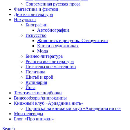
Современная русская проза
Фантастика и фэнтези
Детская литература
Нехудожка
Биографии
Автобиографии
Искусство
Живопись и рисунок. Самоучители
Книги о художниках
Мода
Бизнес-литература
Религиозная литература
Писательское мастерство
Политика
Шитьё и крой
Кулинария
Йога
Тематические подборки
Видеообзоры/книгоклипы
Книжный клуб «Ариаднина нить»
Подписка на книжный клуб «Ариаднина нить»
Мои переводы
Блог «Про книжки»
Search