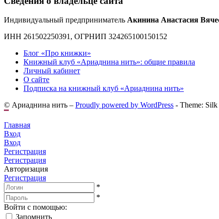
Сведения о владельце сайта
Индивидуальный предприниматель
Акинина Анастасия Вяче
ИНН 261502250391, ОГРНИП 324265100150152
Блог «Про книжки»
Книжный клуб «Ариаднина нить»: общие правила
Личный кабинет
О сайте
Подписка на книжный клуб «Ариаднина нить»
© Ариаднина нить –
Proudly powered by WordPress
-
Theme: Silk
Главная
Вход
Вход
Регистрация
Регистрация
Авторизация
Регистрация
*
*
Войти с помощью:
Запомнить