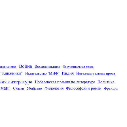
Война
Воспоминания
кторианство
Документальная проза
Индия
о "Книжники"
Издательство "МИФ"
Интеллектуальная проза
кая литература
Нобелевская премия по литературе
Политика
оман"
Филология
Философский роман
Сказки
Убийство
Франция