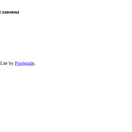
славовна
 Lite by
Pixelgrade
.