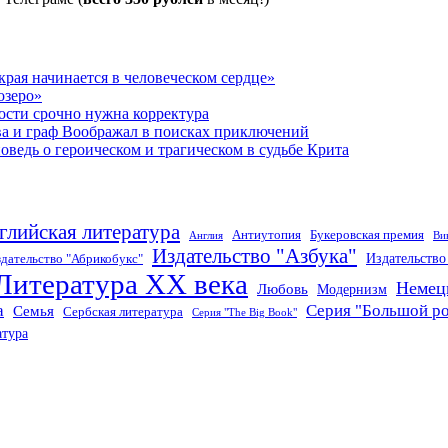
рая начинается в человеческом сердце»
озеро»
ости срочно нужна корректура
ва и граф Воображал в поисках приключений
ведь о героическом и трагическом в судьбе Крита
глийская литература
Антиутопия
Букеровская премия
Англия
Ви
Издательство "Азбука"
Издательств
дательство "Абрикобукс"
Литература XX века
Немец
Любовь
Модернизм
а
Серия "Большой р
Семья
Сербская литература
Серия "The Big Book"
атура