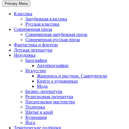
Primary Menu
Классика
Зарубежная классика
Русская классика
Современная проза
Современная зарубежная проза
Современная русская проза
Фантастика и фэнтези
Детская литература
Нехудожка
Биографии
Автобиографии
Искусство
Живопись и рисунок. Самоучители
Книги о художниках
Мода
Бизнес-литература
Религиозная литература
Писательское мастерство
Политика
Шитьё и крой
Кулинария
Йога
Тематические подборки