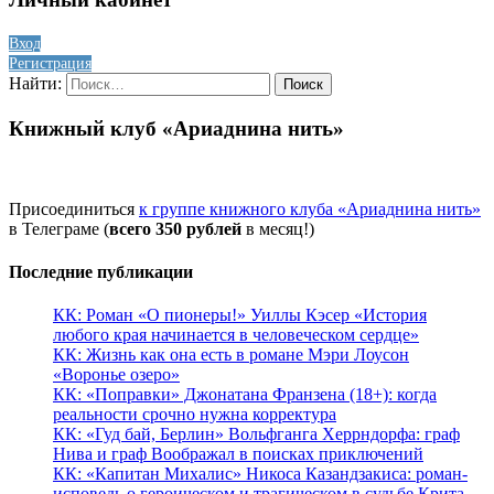
Вход
Регистрация
Найти:
Книжный клуб «Ариаднина нить»
Присоединиться
к группе книжного клуба «Ариаднина нить»
в Телеграме (
всего 350 рублей
в месяц!)
Последние публикации
КК: Роман «О пионеры!» Уиллы Кэсер «История
любого края начинается в человеческом сердце»
КК: Жизнь как она есть в романе Мэри Лоусон
«Воронье озеро»
КК: «Поправки» Джонатана Франзена (18+): когда
реальности срочно нужна корректура
КК: «Гуд бай, Берлин» Вольфганга Херрндорфа: граф
Нива и граф Воображал в поисках приключений
КК: «Капитан Михалис» Никоса Казандзакиса: роман-
исповедь о героическом и трагическом в судьбе Крита