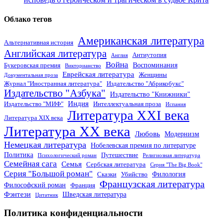
Облако тегов
Американская литература
Альтернативная история
Английская литература
Антиутопия
Англия
Война
Воспоминания
Букеровская премия
Викторианство
Еврейская литература
Женщины
Документальная проза
Журнал "Иностранная литература"
Издательство "Абрикобукс"
Издательство "Азбука"
Издательство "Книжники"
Индия
Издательство "МИФ"
Интеллектуальная проза
Испания
Литература XXI века
Литература XIX века
Литература XX века
Любовь
Модернизм
Немецкая литература
Нобелевская премия по литературе
Политика
Путешествие
Психологический роман
Религиозная литература
Семейная сага
Семья
Сербская литература
Серия "The Big Book"
Серия "Большой роман"
Филология
Сказки
Убийство
Французская литература
Философский роман
Франция
Фэнтези
Шведская литература
Цитатник
Политика конфиденциальности