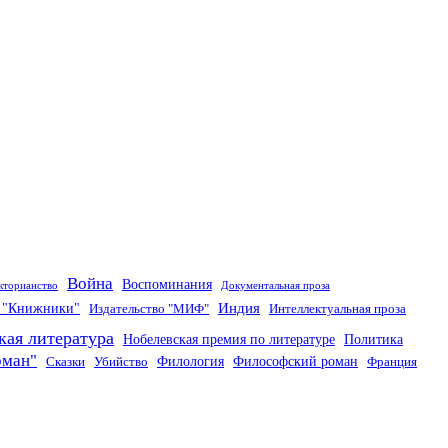
Война
Воспоминания
кторианство
Документальная проза
Индия
о "Книжники"
Издательство "МИФ"
Интеллектуальная проза
кая литература
Нобелевская премия по литературе
Политика
оман"
Филология
Философский роман
Сказки
Убийство
Франция