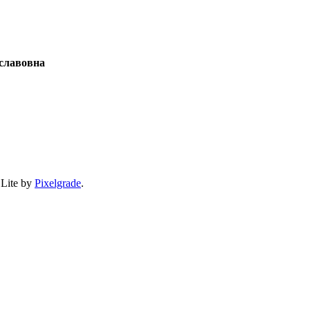
славовна
 Lite by
Pixelgrade
.