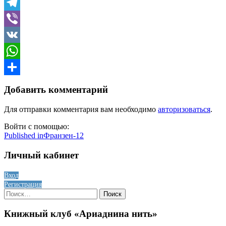
Skype
Telegram
Viber
VK
WhatsApp
Отправить
Добавить комментарий
Для отправки комментария вам необходимо
авторизоваться
.
Войти с помощью:
Навигация
Published in
Франзен-12
по
Личный кабинет
записям
Вход
Регистрация
Найти:
Книжный клуб «Ариаднина нить»