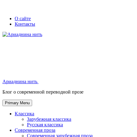
Skip
Secondary
Secondary
О сайте
to
Контакты
left
right
content
navigation
navigation
Ариаднина нить
Ариаднина нить
Блог о современной переводной прозе
Primary Menu
Классика
Зарубежная классика
Русская классика
Современная проза
Современная зарубежная проза