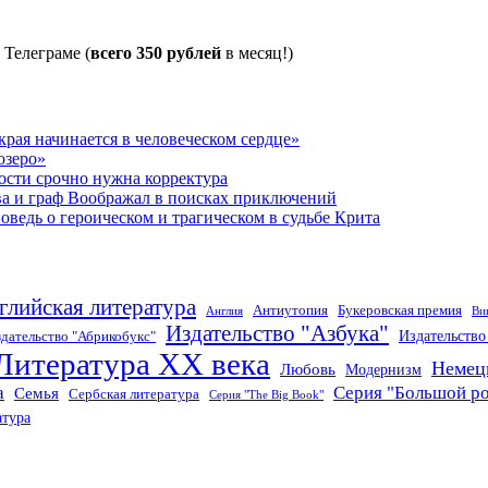
 Телеграме (
всего 350 рублей
в месяц!)
рая начинается в человеческом сердце»
озеро»
ости срочно нужна корректура
ва и граф Воображал в поисках приключений
ведь о героическом и трагическом в судьбе Крита
глийская литература
Антиутопия
Букеровская премия
Англия
Ви
Издательство "Азбука"
Издательств
дательство "Абрикобукс"
Литература XX века
Немец
Любовь
Модернизм
а
Серия "Большой р
Семья
Сербская литература
Серия "The Big Book"
атура