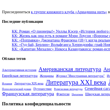
Присоединиться
к группе книжного клуба «Ариаднина нить»
в
Последние публикации
КК: Роман «О пионеры!» Уиллы Кэсер «История любого к
КК: Жизнь как она есть в романе Мэри Лоусон «Воронье 
КК: «Поправки» Джонатана Франзена (18+): когда реальн
КК: «Гуд бай, Берлин» Вольфганга Херрндорфа: граф Ни
КК: «Капитан Михалис» Никоса Казандзакиса: роман-испо
Облако тегов
Американская литература
Ан
Альтернативная история
Еврейская литература
Женщины
Журнал "Иностранная литература"
Из
Литература XXI века
Литература XIX века
Испания
Семейная саг
Путешествие
Психологический роман
Религиозная литература
Французская литература
Фэнтези
Шведская литер
Цитатник
Политика конфиденциальности