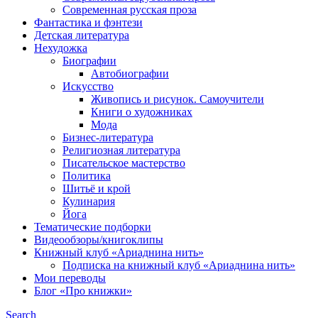
Современная русская проза
Фантастика и фэнтези
Детская литература
Нехудожка
Биографии
Автобиографии
Искусство
Живопись и рисунок. Самоучители
Книги о художниках
Мода
Бизнес-литература
Религиозная литература
Писательское мастерство
Политика
Шитьё и крой
Кулинария
Йога
Тематические подборки
Видеообзоры/книгоклипы
Книжный клуб «Ариаднина нить»
Подписка на книжный клуб «Ариаднина нить»
Мои переводы
Блог «Про книжки»
Search