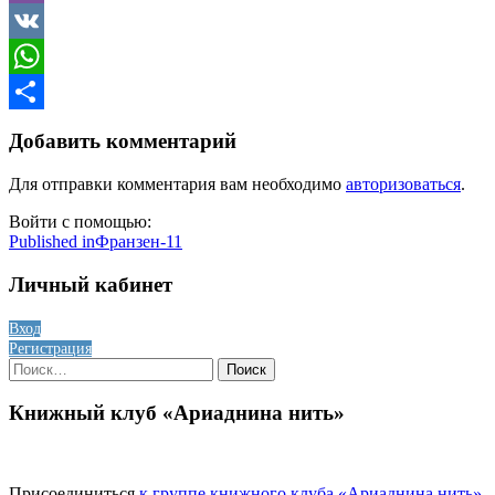
Viber
VK
WhatsApp
Отправить
Добавить комментарий
Для отправки комментария вам необходимо
авторизоваться
.
Войти с помощью:
Навигация
Published in
Франзен-11
по
Личный кабинет
записям
Вход
Регистрация
Найти:
Книжный клуб «Ариаднина нить»
Присоединиться
к группе книжного клуба «Ариаднина нить»