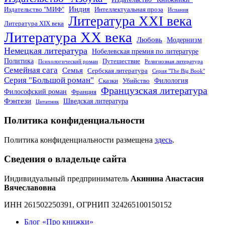
Индия
Издательство "МИФ"
Интеллектуальная проза
Испания
Литература XXI века
Литература XIX века
Литература XX века
Любовь
Модернизм
Немецкая литература
Нобелевская премия по литературе
Политика
Путешествие
Психологический роман
Религиозная литература
Семейная сага
Семья
Сербская литература
Серия "The Big Book"
Серия "Большой роман"
Филология
Сказки
Убийство
Французская литература
Философский роман
Франция
Фэнтези
Шведская литература
Цитатник
Политика конфиденциальности
Политика конфиденциальности размещена
здесь
.
Сведения о владельце сайта
Индивидуальный предприниматель
Акинина Анастасия
Вячеславовна
ИНН 261502250391, ОГРНИП 324265100150152
Блог «Про книжки»