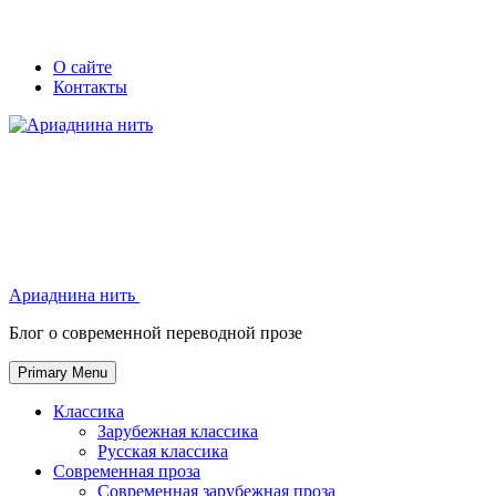
Skip
Secondary
Secondary
О сайте
to
Контакты
left
right
content
navigation
navigation
Ариаднина нить
Ариаднина нить
Блог о современной переводной прозе
Primary Menu
Классика
Зарубежная классика
Русская классика
Современная проза
Современная зарубежная проза