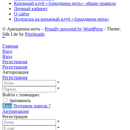
Книжный клуб «Ариаднина нить»: общие правила
Личный кабинет
О сайте
Подписка на книжный клуб «Ариаднина нить»
© Ариаднина нить –
Proudly powered by WordPress
-
Theme:
Silk Lite by
Pixelgrade
.
Главная
Вход
Вход
Регистрация
Регистрация
Авторизация
Регистрация
*
*
Войти с помощью:
Запомнить
Вход
Потеряли пароль ?
Авторизация
Регистрация
*
*