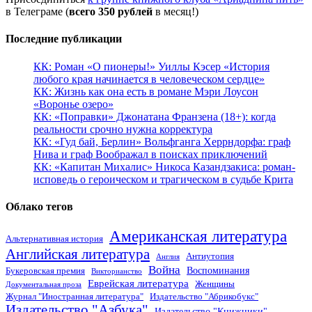
в Телеграме (
всего 350 рублей
в месяц!)
Последние публикации
КК: Роман «О пионеры!» Уиллы Кэсер «История
любого края начинается в человеческом сердце»
КК: Жизнь как она есть в романе Мэри Лоусон
«Воронье озеро»
КК: «Поправки» Джонатана Франзена (18+): когда
реальности срочно нужна корректура
КК: «Гуд бай, Берлин» Вольфганга Херрндорфа: граф
Нива и граф Воображал в поисках приключений
КК: «Капитан Михалис» Никоса Казандзакиса: роман-
исповедь о героическом и трагическом в судьбе Крита
Облако тегов
Американская литература
Альтернативная история
Английская литература
Антиутопия
Англия
Война
Воспоминания
Букеровская премия
Викторианство
Еврейская литература
Женщины
Документальная проза
Журнал "Иностранная литература"
Издательство "Абрикобукс"
Издательство "Азбука"
Издательство "Книжники"