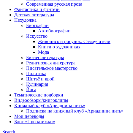
Современная русская проза
Фантастика и фэнтези
Детская литература
Нехудожка
Биографии
Автобиографии
Искусство
Живопись и рисунок. Самоучители
Книги о художниках
Мода
Бизнес-литература
Религиозная литература
Писательское мастерство
Политика
Шитьё и крой
Кулинария
Йога
Тематические подборки
Видеообзоры/книгоклипы
Книжный клуб «Ариаднина нить»
Подписка на книжный клуб «Ариаднина нить»
Мои переводы
Блог «Про книжки»
Search