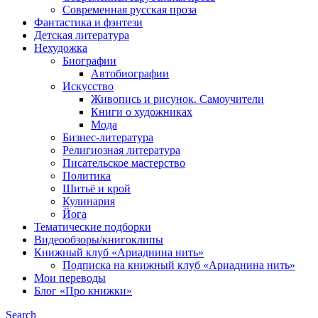
Современная русская проза
Фантастика и фэнтези
Детская литература
Нехудожка
Биографии
Автобиографии
Искусство
Живопись и рисунок. Самоучители
Книги о художниках
Мода
Бизнес-литература
Религиозная литература
Писательское мастерство
Политика
Шитьё и крой
Кулинария
Йога
Тематические подборки
Видеообзоры/книгоклипы
Книжный клуб «Ариаднина нить»
Подписка на книжный клуб «Ариаднина нить»
Мои переводы
Блог «Про книжки»
Search