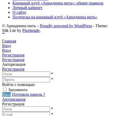
Книжный клуб «Ариаднина нить»: общие правила
Личный кабинет
О сайте
Подписка на книжный клуб «Ариаднина нить»
© Ариаднина нить –
Proudly powered by WordPress
-
Theme:
Silk Lite by
Pixelgrade
.
Главная
Вход
Вход
Регистрация
Регистрация
Авторизация
Регистрация
*
*
Войти с помощью:
Запомнить
Вход
Потеряли пароль ?
Авторизация
Регистрация
*
*