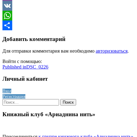
Viber
VK
WhatsApp
Отправить
Добавить комментарий
Для отправки комментария вам необходимо
авторизоваться
.
Войти с помощью:
Навигация
Published in
DSC_0226
по
Личный кабинет
записям
Вход
Регистрация
Найти:
Книжный клуб «Ариаднина нить»
Присоединиться
к группе книжного клуба «Ариаднина нить»