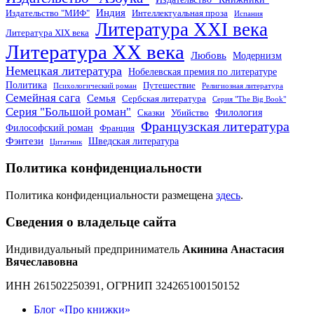
Индия
Издательство "МИФ"
Интеллектуальная проза
Испания
Литература XXI века
Литература XIX века
Литература XX века
Любовь
Модернизм
Немецкая литература
Нобелевская премия по литературе
Политика
Путешествие
Психологический роман
Религиозная литература
Семейная сага
Семья
Сербская литература
Серия "The Big Book"
Серия "Большой роман"
Филология
Сказки
Убийство
Французская литература
Философский роман
Франция
Фэнтези
Шведская литература
Цитатник
Политика конфиденциальности
Политика конфиденциальности размещена
здесь
.
Сведения о владельце сайта
Индивидуальный предприниматель
Акинина Анастасия
Вячеславовна
ИНН 261502250391, ОГРНИП 324265100150152
Блог «Про книжки»