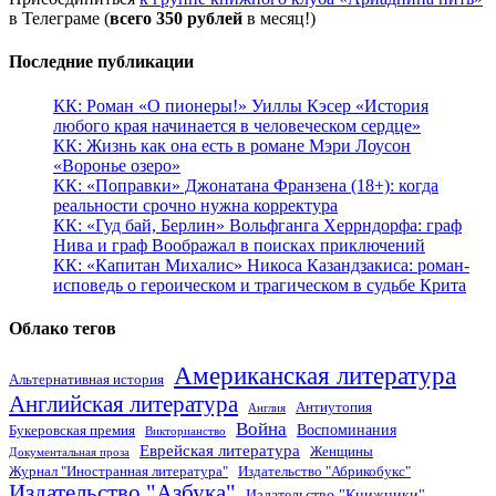
в Телеграме (
всего 350 рублей
в месяц!)
Последние публикации
КК: Роман «О пионеры!» Уиллы Кэсер «История
любого края начинается в человеческом сердце»
КК: Жизнь как она есть в романе Мэри Лоусон
«Воронье озеро»
КК: «Поправки» Джонатана Франзена (18+): когда
реальности срочно нужна корректура
КК: «Гуд бай, Берлин» Вольфганга Херрндорфа: граф
Нива и граф Воображал в поисках приключений
КК: «Капитан Михалис» Никоса Казандзакиса: роман-
исповедь о героическом и трагическом в судьбе Крита
Облако тегов
Американская литература
Альтернативная история
Английская литература
Антиутопия
Англия
Война
Воспоминания
Букеровская премия
Викторианство
Еврейская литература
Женщины
Документальная проза
Журнал "Иностранная литература"
Издательство "Абрикобукс"
Издательство "Азбука"
Издательство "Книжники"