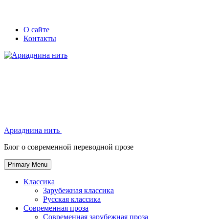
Skip
Secondary
Secondary
О сайте
to
Контакты
left
right
content
navigation
navigation
Ариаднина нить
Ариаднина нить
Блог о современной переводной прозе
Primary Menu
Классика
Зарубежная классика
Русская классика
Современная проза
Современная зарубежная проза