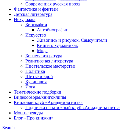
Современная русская проза
Фантастика и фэнтези
Детская литература
Нехудожка
Биографии
Автобиографии
Искусство
Живопись и рисунок. Самоучители
Книги о художниках
Мода
Бизнес-литература
Религиозная литература
Писательское мастерство
Политика
Шитьё и крой
Кулинария
Йога
Тематические подборки
Видеообзоры/книгоклипы
Книжный клуб «Ариаднина нить»
Подписка на книжный клуб «Ариаднина нить»
Мои переводы
Блог «Про книжки»
Search