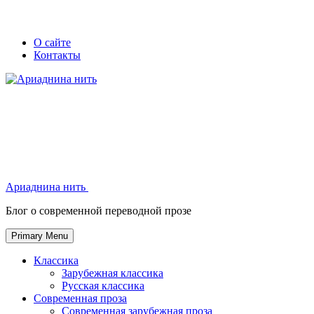
Skip
Secondary
Secondary
О сайте
to
Контакты
left
right
content
navigation
navigation
Ариаднина нить
Ариаднина нить
Блог о современной переводной прозе
Primary Menu
Классика
Зарубежная классика
Русская классика
Современная проза
Современная зарубежная проза