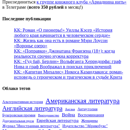
Присоединиться
к группе книжного клуба «Ариаднина нить»
в Телеграме (
всего 350 рублей
в месяц!)
Последние публикации
КК: Роман «О пионеры!» Уиллы Кэсер «История
любого края начинается в человеческом сердце»
КК: Жизнь как она есть в романе Мэри Лоусон
«Воронье озеро»
КК: «Поправки» Джонатана Франзена (18+): когда
реальности срочно нужна корректура
КК: «Гуд бай, Берлин» Вольфганга Херрндорфа: граф
Нива и граф Воображал в поисках приключений
КК: «Капитан Михалис» Никоса Казандзакиса: роман-
исповедь о героическом и трагическом в судьбе Крита
Облако тегов
Американская литература
Альтернативная история
Английская литература
Антиутопия
Англия
Война
Воспоминания
Букеровская премия
Викторианство
Еврейская литература
Женщины
Документальная проза
Журнал "Иностранная литература"
Издательство "Абрикобукс"