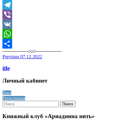
Skype
Telegram
Viber
VK
WhatsApp
Отправить
Post
Previous
07.12.2022
navigation
itle
Личный кабинет
Вход
Регистрация
Найти:
Книжный клуб «Ариаднина нить»