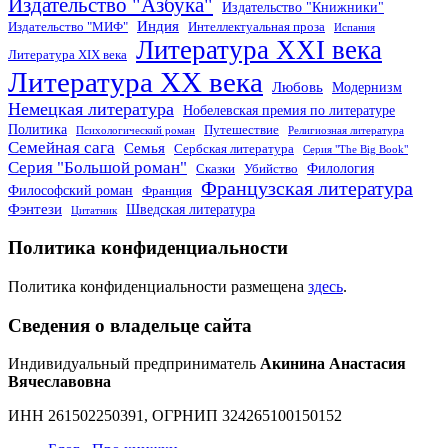
Издательство "Азбука"
Издательство "Книжники"
Индия
Издательство "МИФ"
Интеллектуальная проза
Испания
Литература XXI века
Литература XIX века
Литература XX века
Любовь
Модернизм
Немецкая литература
Нобелевская премия по литературе
Политика
Путешествие
Психологический роман
Религиозная литература
Семейная сага
Семья
Сербская литература
Серия "The Big Book"
Серия "Большой роман"
Филология
Сказки
Убийство
Французская литература
Философский роман
Франция
Фэнтези
Шведская литература
Цитатник
Политика конфиденциальности
Политика конфиденциальности размещена
здесь
.
Сведения о владельце сайта
Индивидуальный предприниматель
Акинина Анастасия
Вячеславовна
ИНН 261502250391, ОГРНИП 324265100150152