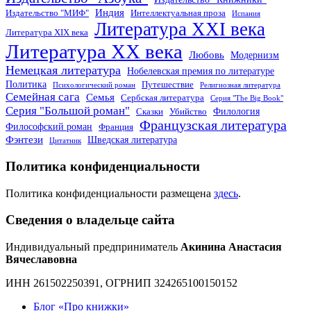
Индия
Издательство "МИФ"
Интеллектуальная проза
Испания
Литература XXI века
Литература XIX века
Литература XX века
Любовь
Модернизм
Немецкая литература
Нобелевская премия по литературе
Политика
Путешествие
Психологический роман
Религиозная литература
Семейная сага
Семья
Сербская литература
Серия "The Big Book"
Серия "Большой роман"
Филология
Сказки
Убийство
Французская литература
Философский роман
Франция
Фэнтези
Шведская литература
Цитатник
Политика конфиденциальности
Политика конфиденциальности размещена
здесь
.
Сведения о владельце сайта
Индивидуальный предприниматель
Акинина Анастасия
Вячеславовна
ИНН 261502250391, ОГРНИП 324265100150152
Блог «Про книжки»