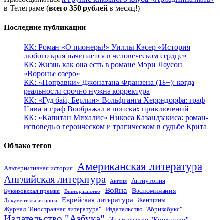
в Телеграме (
всего 350 рублей
в месяц!)
Последние публикации
КК: Роман «О пионеры!» Уиллы Кэсер «История
любого края начинается в человеческом сердце»
КК: Жизнь как она есть в романе Мэри Лоусон
«Воронье озеро»
КК: «Поправки» Джонатана Франзена (18+): когда
реальности срочно нужна корректура
КК: «Гуд бай, Берлин» Вольфганга Херрндорфа: граф
Нива и граф Воображал в поисках приключений
КК: «Капитан Михалис» Никоса Казандзакиса: роман-
исповедь о героическом и трагическом в судьбе Крита
Облако тегов
Американская литература
Альтернативная история
Английская литература
Антиутопия
Англия
Война
Воспоминания
Букеровская премия
Викторианство
Еврейская литература
Женщины
Документальная проза
Журнал "Иностранная литература"
Издательство "Абрикобукс"
Издательство "Азбука"
Издательство "Книжники"