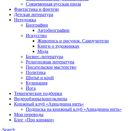
Современная русская проза
Фантастика и фэнтези
Детская литература
Нехудожка
Биографии
Автобиографии
Искусство
Живопись и рисунок. Самоучители
Книги о художниках
Мода
Бизнес-литература
Религиозная литература
Писательское мастерство
Политика
Шитьё и крой
Кулинария
Йога
Тематические подборки
Видеообзоры/книгоклипы
Книжный клуб «Ариаднина нить»
Подписка на книжный клуб «Ариаднина нить»
Мои переводы
Блог «Про книжки»
Search