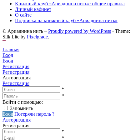
Книжный клуб «Ариаднина нить»: общие правила
Личный кабинет
О сайте
Подписка на книжный клуб «Ариаднина нить»
© Ариаднина нить –
Proudly powered by WordPress
-
Theme:
Silk Lite by
Pixelgrade
.
Главная
Вход
Вход
Регистрация
Регистрация
Авторизация
Регистрация
*
*
Войти с помощью:
Запомнить
Вход
Потеряли пароль ?
Авторизация
Регистрация
*
*