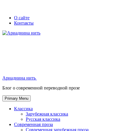
Skip
Secondary
Secondary
О сайте
to
Контакты
left
right
content
navigation
navigation
Ариаднина нить
Ариаднина нить
Блог о современной переводной прозе
Primary Menu
Классика
Зарубежная классика
Русская классика
Современная проза
Современная зарубежная проза