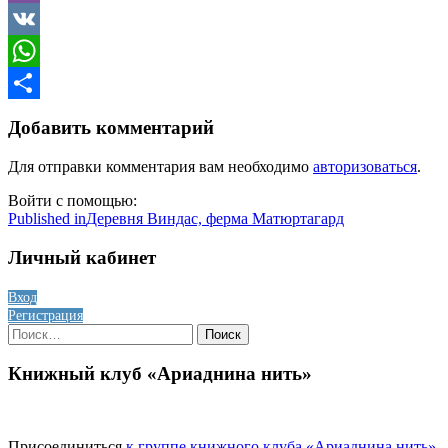
Viber
VK
WhatsApp
Отправить
Добавить комментарий
Для отправки комментария вам необходимо
авторизоваться
.
Войти с помощью:
Навигация
Published in
Деревня Виндас, ферма Матюртагард
по
Личный кабинет
записям
Вход
Регистрация
Найти:
Книжный клуб «Ариаднина нить»
Присоединиться
к группе книжного клуба «Ариаднина нить»