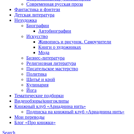
Современная русская проза
Фантастика и фэнтези
Детская литература
Нехудожка
Биографии
Автобиографии
Искусство
Живопись и рисунок. Самоучители
Книги о художниках
Мода
Бизнес-литература
Религиозная литература
Писательское мастерство
Политика
Шитьё и крой
Кулинария
Йога
Тематические подборки
Видеообзоры/книгоклипы
Книжный клуб «Ариаднина нить»
Подписка на книжный клуб «Ариаднина нить»
Мои переводы
Блог «Про книжки»
Search