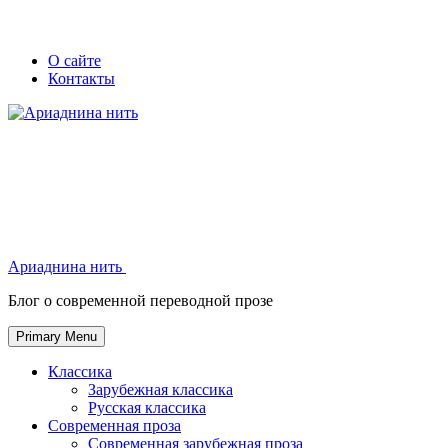
Skip
Secondary
Secondary
О сайте
to
Контакты
left
right
content
navigation
navigation
Ариаднина нить
Ариаднина нить
Блог о современной переводной прозе
Primary Menu
Классика
Зарубежная классика
Русская классика
Современная проза
Современная зарубежная проза