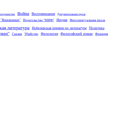
Война
Воспоминания
кторианство
Документальная проза
Индия
о "Книжники"
Издательство "МИФ"
Интеллектуальная проза
кая литература
Нобелевская премия по литературе
Политика
оман"
Филология
Философский роман
Сказки
Убийство
Франция