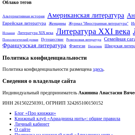
Облако тегов
Американская литература
Ан
Альтернативная история
Еврейская литература
Женщины
Журнал "Иностранная литература"
Из
Литература XXI века
Литература XIX века
Испания
Семейная саг
Путешествие
Психологический роман
Религиозная литература
Французская литература
Фэнтези
Шведская литер
Цитатник
Политика конфиденциальности
Политика конфиденциальности размещена
здесь
.
Сведения о владельце сайта
Индивидуальный предприниматель
Акинина Анастасия Вяче
ИНН 261502250391, ОГРНИП 324265100150152
Блог «Про книжки»
Книжный клуб «Ариаднина нить»: общие правила
Личный кабинет
О сайте
Подписка на книжный клуб «Ариаднина нить»