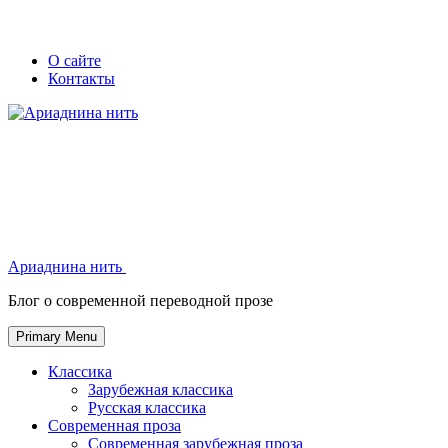
Skip
Secondary
Secondary
О сайте
to
Контакты
left
right
content
navigation
navigation
Ариаднина нить
Ариаднина нить
Блог о современной переводной прозе
Primary Menu
Классика
Зарубежная классика
Русская классика
Современная проза
Современная зарубежная проза