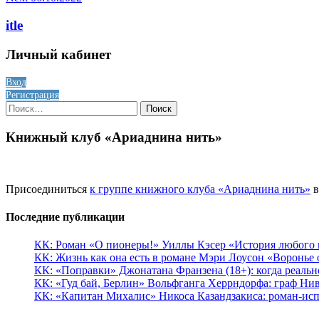
itle
Личный кабинет
Вход
Регистрация
Найти:
Книжный клуб «Ариаднина нить»
Присоединиться
к группе книжного клуба «Ариаднина нить»
в
Последние публикации
КК: Роман «О пионеры!» Уиллы Кэсер «История любого к
КК: Жизнь как она есть в романе Мэри Лоусон «Воронье 
КК: «Поправки» Джонатана Франзена (18+): когда реальн
КК: «Гуд бай, Берлин» Вольфганга Херрндорфа: граф Ни
КК: «Капитан Михалис» Никоса Казандзакиса: роман-испо