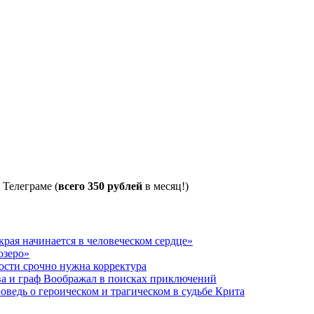
 Телеграме (
всего 350 рублей
в месяц!)
рая начинается в человеческом сердце»
озеро»
ости срочно нужна корректура
ва и граф Воображал в поисках приключений
ведь о героическом и трагическом в судьбе Крита