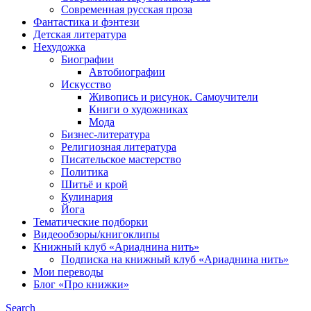
Современная русская проза
Фантастика и фэнтези
Детская литература
Нехудожка
Биографии
Автобиографии
Искусство
Живопись и рисунок. Самоучители
Книги о художниках
Мода
Бизнес-литература
Религиозная литература
Писательское мастерство
Политика
Шитьё и крой
Кулинария
Йога
Тематические подборки
Видеообзоры/книгоклипы
Книжный клуб «Ариаднина нить»
Подписка на книжный клуб «Ариаднина нить»
Мои переводы
Блог «Про книжки»
Search