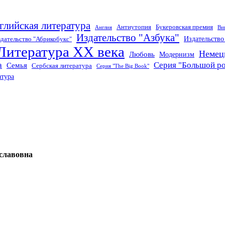
глийская литература
Антиутопия
Букеровская премия
Англия
Ви
Издательство "Азбука"
Издательств
дательство "Абрикобукс"
Литература XX века
Немец
Любовь
Модернизм
а
Серия "Большой р
Семья
Сербская литература
Серия "The Big Book"
атура
славовна