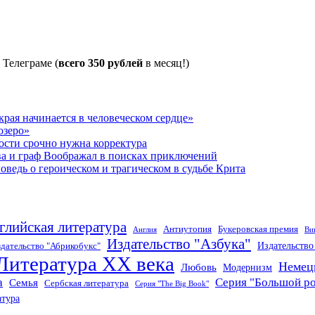
 Телеграме (
всего 350 рублей
в месяц!)
рая начинается в человеческом сердце»
озеро»
ости срочно нужна корректура
ва и граф Воображал в поисках приключений
ведь о героическом и трагическом в судьбе Крита
глийская литература
Антиутопия
Букеровская премия
Англия
Ви
Издательство "Азбука"
Издательств
дательство "Абрикобукс"
Литература XX века
Немец
Любовь
Модернизм
а
Серия "Большой р
Семья
Сербская литература
Серия "The Big Book"
атура