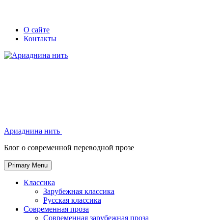
Skip
Secondary
Secondary
О сайте
to
Контакты
left
right
content
navigation
navigation
Ариаднина нить
Ариаднина нить
Блог о современной переводной прозе
Primary Menu
Классика
Зарубежная классика
Русская классика
Современная проза
Современная зарубежная проза