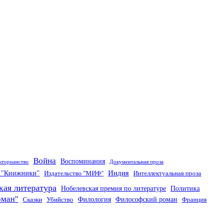
Война
Воспоминания
кторианство
Документальная проза
Индия
о "Книжники"
Издательство "МИФ"
Интеллектуальная проза
кая литература
Нобелевская премия по литературе
Политика
оман"
Филология
Философский роман
Сказки
Убийство
Франция