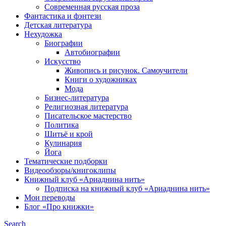
Современная русская проза
Фантастика и фэнтези
Детская литература
Нехудожка
Биографии
Автобиографии
Искусство
Живопись и рисунок. Самоучители
Книги о художниках
Мода
Бизнес-литература
Религиозная литература
Писательское мастерство
Политика
Шитьё и крой
Кулинария
Йога
Тематические подборки
Видеообзоры/книгоклипы
Книжный клуб «Ариаднина нить»
Подписка на книжный клуб «Ариаднина нить»
Мои переводы
Блог «Про книжки»
Search