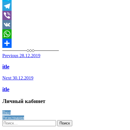
Skype
Telegram
Viber
VK
WhatsApp
Отправить
Post
Previous
28.12.2019
navigation
itle
Next
30.12.2019
itle
Личный кабинет
Вход
Регистрация
Найти: