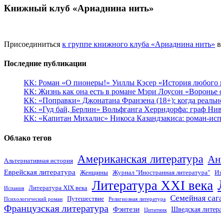
Книжный клуб «Ариаднина нить»
Присоединиться
к группе книжного клуба «Ариаднина нить»
в
Последние публикации
КК: Роман «О пионеры!» Уиллы Кэсер «История любого к
КК: Жизнь как она есть в романе Мэри Лоусон «Воронье 
КК: «Поправки» Джонатана Франзена (18+): когда реальн
КК: «Гуд бай, Берлин» Вольфганга Херрндорфа: граф Ни
КК: «Капитан Михалис» Никоса Казандзакиса: роман-испо
Облако тегов
Американская литература
Ан
Альтернативная история
Еврейская литература
Женщины
Журнал "Иностранная литература"
Из
Литература XXI века
Литература XIX века
Испания
Семейная саг
Путешествие
Психологический роман
Религиозная литература
Французская литература
Фэнтези
Шведская литер
Цитатник