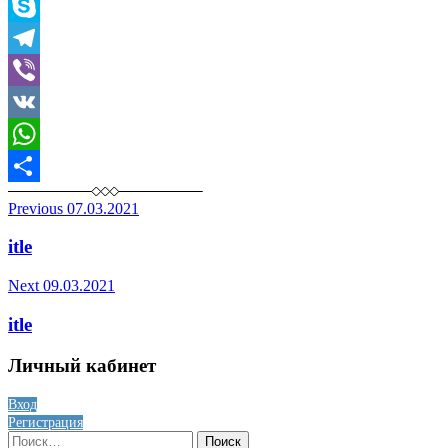
Odnoklassniki
Skype
Telegram
Viber
VK
WhatsApp
Отправить
Post
Previous
07.03.2021
navigation
itle
Next
09.03.2021
itle
Личный кабинет
Вход
Регистрация
Найти: