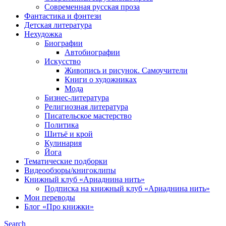
Современная русская проза
Фантастика и фэнтези
Детская литература
Нехудожка
Биографии
Автобиографии
Искусство
Живопись и рисунок. Самоучители
Книги о художниках
Мода
Бизнес-литература
Религиозная литература
Писательское мастерство
Политика
Шитьё и крой
Кулинария
Йога
Тематические подборки
Видеообзоры/книгоклипы
Книжный клуб «Ариаднина нить»
Подписка на книжный клуб «Ариаднина нить»
Мои переводы
Блог «Про книжки»
Search