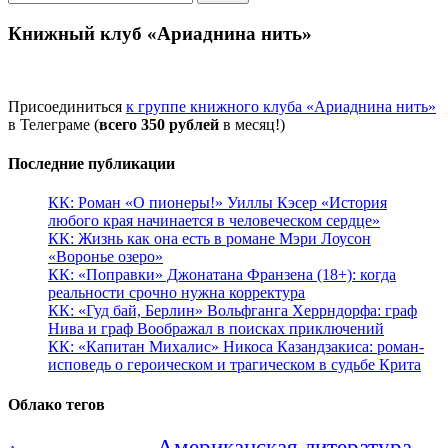
Книжный клуб «Ариаднина нить»
Присоединиться
к группе книжного клуба «Ариаднина нить»
в Телеграме (
всего 350 рублей
в месяц!)
Последние публикации
КК: Роман «О пионеры!» Уиллы Кэсер «История
любого края начинается в человеческом сердце»
КК: Жизнь как она есть в романе Мэри Лоусон
«Воронье озеро»
КК: «Поправки» Джонатана Франзена (18+): когда
реальности срочно нужна корректура
КК: «Гуд бай, Берлин» Вольфганга Херрндорфа: граф
Нива и граф Воображал в поисках приключений
КК: «Капитан Михалис» Никоса Казандзакиса: роман-
исповедь о героическом и трагическом в судьбе Крита
Облако тегов
Американская литература