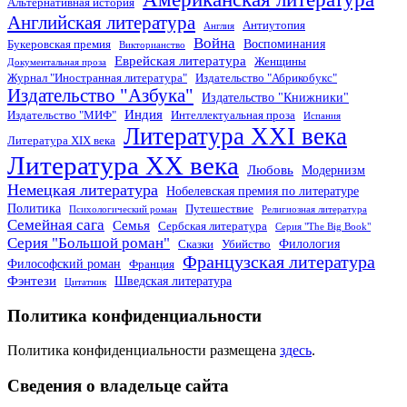
Альтернативная история
Английская литература
Антиутопия
Англия
Война
Воспоминания
Букеровская премия
Викторианство
Еврейская литература
Женщины
Документальная проза
Журнал "Иностранная литература"
Издательство "Абрикобукс"
Издательство "Азбука"
Издательство "Книжники"
Индия
Издательство "МИФ"
Интеллектуальная проза
Испания
Литература XXI века
Литература XIX века
Литература XX века
Любовь
Модернизм
Немецкая литература
Нобелевская премия по литературе
Политика
Путешествие
Психологический роман
Религиозная литература
Семейная сага
Семья
Сербская литература
Серия "The Big Book"
Серия "Большой роман"
Филология
Сказки
Убийство
Французская литература
Философский роман
Франция
Фэнтези
Шведская литература
Цитатник
Политика конфиденциальности
Политика конфиденциальности размещена
здесь
.
Сведения о владельце сайта