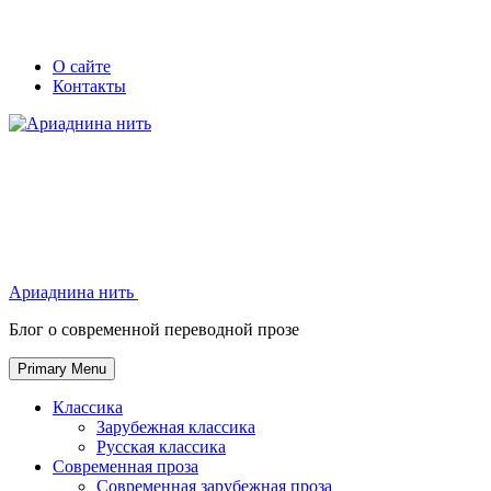
Skip
Secondary
Secondary
О сайте
to
Контакты
left
right
content
navigation
navigation
Ариаднина нить
Ариаднина нить
Блог о современной переводной прозе
Primary Menu
Классика
Зарубежная классика
Русская классика
Современная проза
Современная зарубежная проза