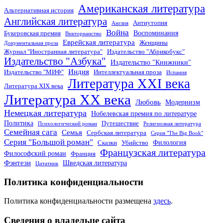
Американская литература
Альтернативная история
Английская литература
Антиутопия
Англия
Война
Воспоминания
Букеровская премия
Викторианство
Еврейская литература
Женщины
Документальная проза
Журнал "Иностранная литература"
Издательство "Абрикобукс"
Издательство "Азбука"
Издательство "Книжники"
Индия
Издательство "МИФ"
Интеллектуальная проза
Испания
Литература XXI века
Литература XIX века
Литература XX века
Любовь
Модернизм
Немецкая литература
Нобелевская премия по литературе
Политика
Путешествие
Психологический роман
Религиозная литература
Семейная сага
Семья
Сербская литература
Серия "The Big Book"
Серия "Большой роман"
Филология
Сказки
Убийство
Французская литература
Философский роман
Франция
Фэнтези
Шведская литература
Цитатник
Политика конфиденциальности
Политика конфиденциальности размещена
здесь
.
Сведения о владельце сайта