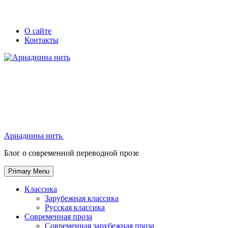
Skip
Secondary
Secondary
О сайте
to
Контакты
left
right
content
navigation
navigation
Ариаднина нить
Ариаднина нить
Блог о современной переводной прозе
Primary Menu
Классика
Зарубежная классика
Русская классика
Современная проза
Современная зарубежная проза