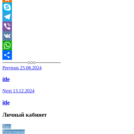
Odnoklassniki
Skype
Telegram
Viber
VK
WhatsApp
Отправить
Post
Previous
25.08.2024
navigation
itle
Next
13.12.2024
itle
Личный кабинет
Вход
Регистрация