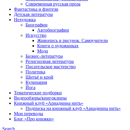
Современная русская проза
Фантастика и фэнтези
Детская литература
Нехудожка
Биографии
Автобиографии
Искусство
Живопись и рисунок. Самоучители
Книги о художниках
Мода
Бизнес-литература
Религиозная литература
Писательское мастерство
Политика
Шитьё и крой
Кулинария
Йога
Тематические подборки
Видеообзоры/книгоклипы
Книжный клуб «Ариаднина нить»
Подписка на книжный клуб «Ариаднина нить»
Мои переводы
Блог «Про книжки»
Search