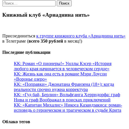
Найти:
Книжный клуб «Ариаднина нить»
Присоединиться
к группе книжного клуба «Ариаднина нить»
в Телеграме (
всего 350 рублей
в месяц!)
Последние публикации
КК: Роман «О пионеры!» Уиллы Кэсер «История
любого края начинается в человеческом сердце»
КК: Жизнь как она есть в романе Мэри Лоусон
«Воронье озеро»
КК: «Поправки» Джонатана Франзена (18+): когда
реальности срочно нужна корректура
КК: «Гуд бай, Берлин» Вольфганга Херрндорфа: граф
Нива и граф Воображал в поисках приключений
КК: «Капитан Михалис» Никоса Казандзакиса: роман-
исповедь о героическом и трагическом в судьбе Крита
Облако тегов