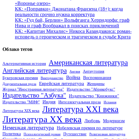
«Воронье озеро»
КК: «Поправки» Джонатана Франзена (18+): когда
реальности срочно нужна корректура
КК: «Гуд бай, Берлин» Вольфганга Херрндорфа: граф
Нива и граф Воображал в поисках приключений
КК: «Капитан Михалис» Никоса Казандзакиса: роман-
исповедь о героическом и трагическом в судьбе Крита
Облако тегов
Американская литература
Альтернативная история
Английская литература
Антиутопия
Англия
Война
Воспоминания
Букеровская премия
Викторианство
Еврейская литература
Женщины
Документальная проза
Журнал "Иностранная литература"
Издательство "Абрикобукс"
Издательство "Азбука"
Издательство "Книжники"
Индия
Издательство "МИФ"
Интеллектуальная проза
Испания
Литература XXI века
Литература XIX века
Литература XX века
Любовь
Модернизм
Немецкая литература
Нобелевская премия по литературе
Политика
Путешествие
Психологический роман
Религиозная литература