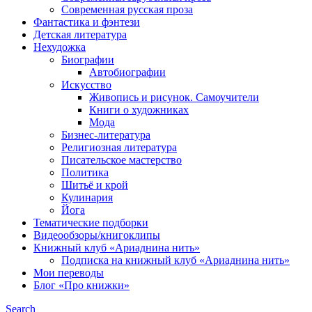
Современная русская проза
Фантастика и фэнтези
Детская литература
Нехудожка
Биографии
Автобиографии
Искусство
Живопись и рисунок. Самоучители
Книги о художниках
Мода
Бизнес-литература
Религиозная литература
Писательское мастерство
Политика
Шитьё и крой
Кулинария
Йога
Тематические подборки
Видеообзоры/книгоклипы
Книжный клуб «Ариаднина нить»
Подписка на книжный клуб «Ариаднина нить»
Мои переводы
Блог «Про книжки»
Search