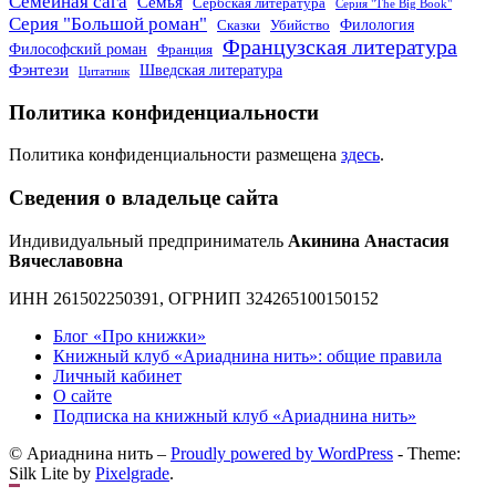
Семейная сага
Семья
Сербская литература
Серия "The Big Book"
Серия "Большой роман"
Филология
Сказки
Убийство
Французская литература
Философский роман
Франция
Фэнтези
Шведская литература
Цитатник
Политика конфиденциальности
Политика конфиденциальности размещена
здесь
.
Сведения о владельце сайта
Индивидуальный предприниматель
Акинина Анастасия
Вячеславовна
ИНН 261502250391, ОГРНИП 324265100150152
Блог «Про книжки»
Книжный клуб «Ариаднина нить»: общие правила
Личный кабинет
О сайте
Подписка на книжный клуб «Ариаднина нить»
© Ариаднина нить –
Proudly powered by WordPress
-
Theme:
Silk Lite by
Pixelgrade
.