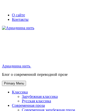
Skip
Secondary
Secondary
О сайте
to
Контакты
left
right
content
navigation
navigation
Ариаднина нить
Ариаднина нить
Блог о современной переводной прозе
Primary Menu
Классика
Зарубежная классика
Русская классика
Современная проза
Современная зарубежная проза