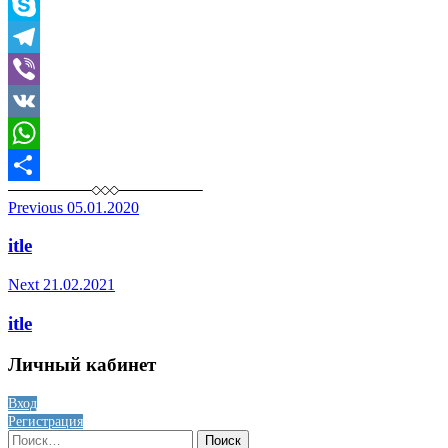
Odnoklassniki
Skype
Telegram
Viber
VK
WhatsApp
Отправить
Post
Previous
05.01.2020
navigation
itle
Next
21.02.2021
itle
Личный кабинет
Вход
Регистрация
Найти: