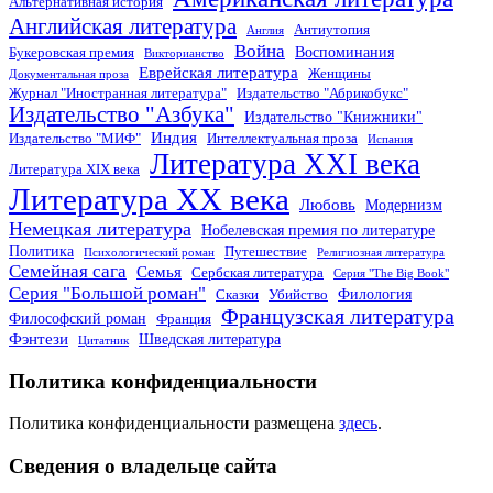
Альтернативная история
Английская литература
Антиутопия
Англия
Война
Воспоминания
Букеровская премия
Викторианство
Еврейская литература
Женщины
Документальная проза
Журнал "Иностранная литература"
Издательство "Абрикобукс"
Издательство "Азбука"
Издательство "Книжники"
Индия
Издательство "МИФ"
Интеллектуальная проза
Испания
Литература XXI века
Литература XIX века
Литература XX века
Любовь
Модернизм
Немецкая литература
Нобелевская премия по литературе
Политика
Путешествие
Психологический роман
Религиозная литература
Семейная сага
Семья
Сербская литература
Серия "The Big Book"
Серия "Большой роман"
Филология
Сказки
Убийство
Французская литература
Философский роман
Франция
Фэнтези
Шведская литература
Цитатник
Политика конфиденциальности
Политика конфиденциальности размещена
здесь
.
Сведения о владельце сайта