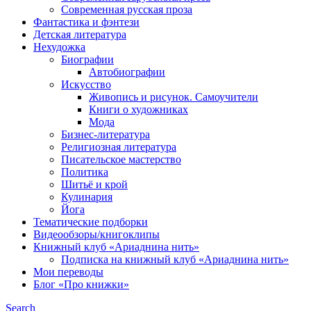
Современная русская проза
Фантастика и фэнтези
Детская литература
Нехудожка
Биографии
Автобиографии
Искусство
Живопись и рисунок. Самоучители
Книги о художниках
Мода
Бизнес-литература
Религиозная литература
Писательское мастерство
Политика
Шитьё и крой
Кулинария
Йога
Тематические подборки
Видеообзоры/книгоклипы
Книжный клуб «Ариаднина нить»
Подписка на книжный клуб «Ариаднина нить»
Мои переводы
Блог «Про книжки»
Search