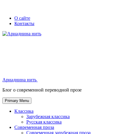
Skip
Secondary
Secondary
О сайте
to
Контакты
left
right
content
navigation
navigation
Ариаднина нить
Ариаднина нить
Блог о современной переводной прозе
Primary Menu
Классика
Зарубежная классика
Русская классика
Современная проза
Современная зарубежная проза