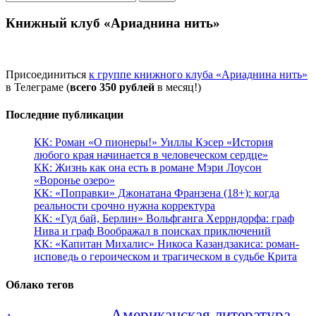
Книжный клуб «Ариаднина нить»
Присоединиться
к группе книжного клуба «Ариаднина нить»
в Телеграме (
всего 350 рублей
в месяц!)
Последние публикации
КК: Роман «О пионеры!» Уиллы Кэсер «История
любого края начинается в человеческом сердце»
КК: Жизнь как она есть в романе Мэри Лоусон
«Воронье озеро»
КК: «Поправки» Джонатана Франзена (18+): когда
реальности срочно нужна корректура
КК: «Гуд бай, Берлин» Вольфганга Херрндорфа: граф
Нива и граф Воображал в поисках приключений
КК: «Капитан Михалис» Никоса Казандзакиса: роман-
исповедь о героическом и трагическом в судьбе Крита
Облако тегов
Американская литература