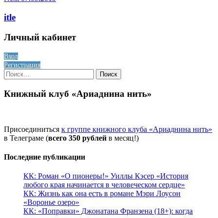
itle
Личный кабинет
Вход
Регистрация
Найти:
Книжный клуб «Ариаднина нить»
Присоединиться
к группе книжного клуба «Ариаднина нить»
в Телеграме (
всего 350 рублей
в месяц!)
Последние публикации
КК: Роман «О пионеры!» Уиллы Кэсер «История
любого края начинается в человеческом сердце»
КК: Жизнь как она есть в романе Мэри Лоусон
«Воронье озеро»
КК: «Поправки» Джонатана Франзена (18+): когда