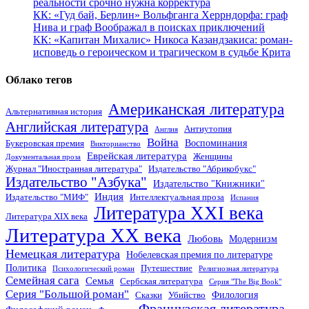
реальности срочно нужна корректура
КК: «Гуд бай, Берлин» Вольфганга Херрндорфа: граф
Нива и граф Воображал в поисках приключений
КК: «Капитан Михалис» Никоса Казандзакиса: роман-
исповедь о героическом и трагическом в судьбе Крита
Облако тегов
Американская литература
Альтернативная история
Английская литература
Антиутопия
Англия
Война
Воспоминания
Букеровская премия
Викторианство
Еврейская литература
Женщины
Документальная проза
Журнал "Иностранная литература"
Издательство "Абрикобукс"
Издательство "Азбука"
Издательство "Книжники"
Индия
Издательство "МИФ"
Интеллектуальная проза
Испания
Литература XXI века
Литература XIX века
Литература XX века
Любовь
Модернизм
Немецкая литература
Нобелевская премия по литературе
Политика
Путешествие
Психологический роман
Религиозная литература
Семейная сага
Семья
Сербская литература
Серия "The Big Book"
Серия "Большой роман"
Филология
Сказки
Убийство
Французская литература