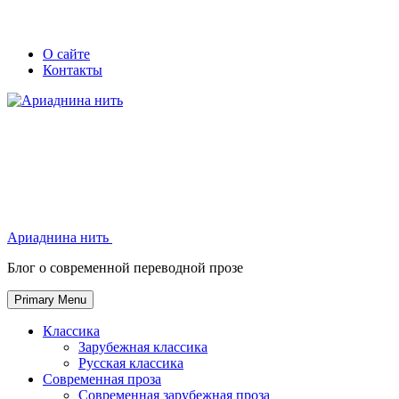
Skip
Secondary
Secondary
О сайте
to
Контакты
left
right
content
navigation
navigation
Ариаднина нить
Ариаднина нить
Блог о современной переводной прозе
Primary Menu
Классика
Зарубежная классика
Русская классика
Современная проза
Современная зарубежная проза