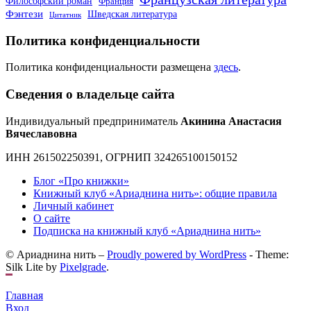
Философский роман
Франция
Фэнтези
Шведская литература
Цитатник
Политика конфиденциальности
Политика конфиденциальности размещена
здесь
.
Сведения о владельце сайта
Индивидуальный предприниматель
Акинина Анастасия
Вячеславовна
ИНН 261502250391, ОГРНИП 324265100150152
Блог «Про книжки»
Книжный клуб «Ариаднина нить»: общие правила
Личный кабинет
О сайте
Подписка на книжный клуб «Ариаднина нить»
© Ариаднина нить –
Proudly powered by WordPress
-
Theme:
Silk Lite by
Pixelgrade
.
Главная
Вход