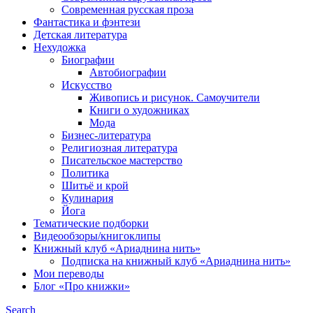
Современная русская проза
Фантастика и фэнтези
Детская литература
Нехудожка
Биографии
Автобиографии
Искусство
Живопись и рисунок. Самоучители
Книги о художниках
Мода
Бизнес-литература
Религиозная литература
Писательское мастерство
Политика
Шитьё и крой
Кулинария
Йога
Тематические подборки
Видеообзоры/книгоклипы
Книжный клуб «Ариаднина нить»
Подписка на книжный клуб «Ариаднина нить»
Мои переводы
Блог «Про книжки»
Search