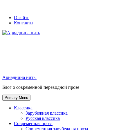
Skip
Secondary
Secondary
О сайте
to
Контакты
left
right
content
navigation
navigation
Ариаднина нить
Ариаднина нить
Блог о современной переводной прозе
Primary Menu
Классика
Зарубежная классика
Русская классика
Современная проза
Современная зарубежная проза