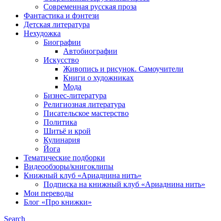
Современная русская проза
Фантастика и фэнтези
Детская литература
Нехудожка
Биографии
Автобиографии
Искусство
Живопись и рисунок. Самоучители
Книги о художниках
Мода
Бизнес-литература
Религиозная литература
Писательское мастерство
Политика
Шитьё и крой
Кулинария
Йога
Тематические подборки
Видеообзоры/книгоклипы
Книжный клуб «Ариаднина нить»
Подписка на книжный клуб «Ариаднина нить»
Мои переводы
Блог «Про книжки»
Search