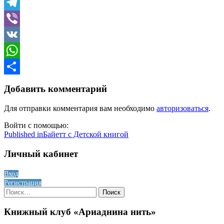
Skype
Telegram
Viber
VK
WhatsApp
Отправить
Добавить комментарий
Для отправки комментария вам необходимо
авторизоваться
.
Войти с помощью:
Навигация
Published in
Байетт с Детской книгой
по
Личный кабинет
записям
Вход
Регистрация
Найти:
Книжный клуб «Ариаднина нить»