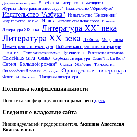
Еврейская литература
Женщины
Документальная проза
Журнал "Иностранная литература"
Издательство "Абрикобукс"
Издательство "Азбука"
Издательство "Книжники"
Индия
Издательство "МИФ"
Интеллектуальная проза
Испания
Литература XXI века
Литература XIX века
Литература XX века
Любовь
Модернизм
Немецкая литература
Нобелевская премия по литературе
Политика
Путешествие
Психологический роман
Религиозная литература
Семейная сага
Семья
Сербская литература
Серия "The Big Book"
Серия "Большой роман"
Филология
Сказки
Убийство
Французская литература
Философский роман
Франция
Фэнтези
Шведская литература
Цитатник
Политика конфиденциальности
Политика конфиденциальности размещена
здесь
.
Сведения о владельце сайта
Индивидуальный предприниматель
Акинина Анастасия
Вячеславовна