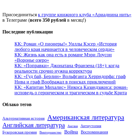
Присоединиться
к группе книжного клуба «Ариаднина нить»
в Телеграме (
всего 350 рублей
в месяц!)
Последние публикации
КК: Роман «О пионеры!» Уиллы Кэсер «История
любого края начинается в человеческом сердце»
КК: Жизнь как она есть в романе Мэри Лоусон
«Воронье озеро»
КК: «Поправки» Джонатана Франзена (18+): когда
реальности срочно нужна корректура
КК: «Гуд бай, Берлин» Вольфганга Херрндорфа: граф
Нива и граф Воображал в поисках приключений
КК: «Капитан Михалис» Никоса Казандзакиса: роман-
исповедь о героическом и трагическом в судьбе Крита
Облако тегов
Американская литература
Альтернативная история
Английская литература
Антиутопия
Англия
Война
Воспоминания
Букеровская премия
Викторианство