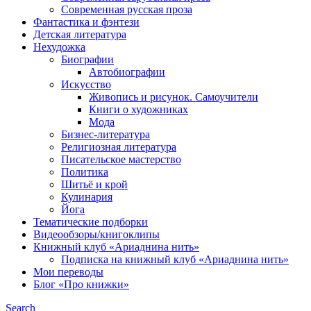
Современная русская проза
Фантастика и фэнтези
Детская литература
Нехудожка
Биографии
Автобиографии
Искусство
Живопись и рисунок. Самоучители
Книги о художниках
Мода
Бизнес-литература
Религиозная литература
Писательское мастерство
Политика
Шитьё и крой
Кулинария
Йога
Тематические подборки
Видеообзоры/книгоклипы
Книжный клуб «Ариаднина нить»
Подписка на книжный клуб «Ариаднина нить»
Мои переводы
Блог «Про книжки»
Search