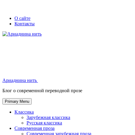
Skip
Secondary
Secondary
О сайте
to
Контакты
left
right
content
navigation
navigation
Ариаднина нить
Ариаднина нить
Блог о современной переводной прозе
Primary Menu
Классика
Зарубежная классика
Русская классика
Современная проза
Современная зарубежная проза