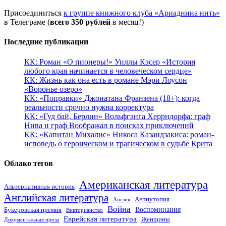
Присоединиться
к группе книжного клуба «Ариаднина нить»
в Телеграме (
всего 350 рублей
в месяц!)
Последние публикации
КК: Роман «О пионеры!» Уиллы Кэсер «История
любого края начинается в человеческом сердце»
КК: Жизнь как она есть в романе Мэри Лоусон
«Воронье озеро»
КК: «Поправки» Джонатана Франзена (18+): когда
реальности срочно нужна корректура
КК: «Гуд бай, Берлин» Вольфганга Херрндорфа: граф
Нива и граф Воображал в поисках приключений
КК: «Капитан Михалис» Никоса Казандзакиса: роман-
исповедь о героическом и трагическом в судьбе Крита
Облако тегов
Американская литература
Альтернативная история
Английская литература
Антиутопия
Англия
Война
Воспоминания
Букеровская премия
Викторианство
Еврейская литература
Женщины
Документальная проза