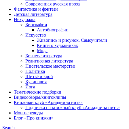
Современная русская проза
Фантастика и фэнтези
Детская литература
Нехудожка
Биографии
Автобиографии
Искусство
Живопись и рисунок. Самоучители
Книги о художниках
Мода
Бизнес-литература
Религиозная литература
Писательское мастерство
Политика
Шитьё и крой
Кулинария
Йога
Тематические подборки
Видеообзоры/книгоклипы
Книжный клуб «Ариаднина нить»
Подписка на книжный клуб «Ариаднина нить»
Мои переводы
Блог «Про книжки»
Search