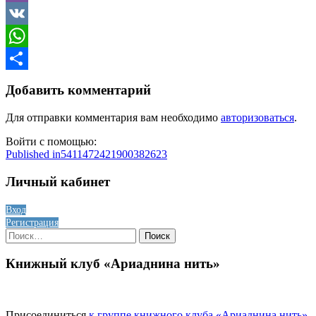
Viber
VK
WhatsApp
Отправить
Добавить комментарий
Для отправки комментария вам необходимо
авторизоваться
.
Войти с помощью:
Навигация
Published in
5411472421900382623
по
Личный кабинет
записям
Вход
Регистрация
Найти:
Книжный клуб «Ариаднина нить»
Присоединиться
к группе книжного клуба «Ариаднина нить»