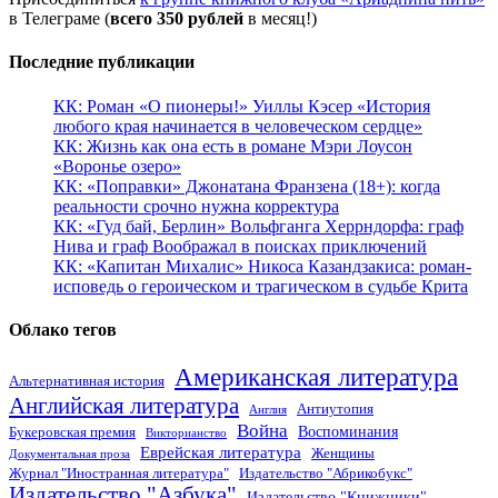
в Телеграме (
всего 350 рублей
в месяц!)
Последние публикации
КК: Роман «О пионеры!» Уиллы Кэсер «История
любого края начинается в человеческом сердце»
КК: Жизнь как она есть в романе Мэри Лоусон
«Воронье озеро»
КК: «Поправки» Джонатана Франзена (18+): когда
реальности срочно нужна корректура
КК: «Гуд бай, Берлин» Вольфганга Херрндорфа: граф
Нива и граф Воображал в поисках приключений
КК: «Капитан Михалис» Никоса Казандзакиса: роман-
исповедь о героическом и трагическом в судьбе Крита
Облако тегов
Американская литература
Альтернативная история
Английская литература
Антиутопия
Англия
Война
Воспоминания
Букеровская премия
Викторианство
Еврейская литература
Женщины
Документальная проза
Журнал "Иностранная литература"
Издательство "Абрикобукс"
Издательство "Азбука"
Издательство "Книжники"