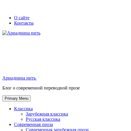
Skip
Secondary
Secondary
О сайте
to
Контакты
left
right
content
navigation
navigation
Ариаднина нить
Ариаднина нить
Блог о современной переводной прозе
Primary Menu
Классика
Зарубежная классика
Русская классика
Современная проза
Современная зарубежная проза