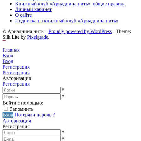
Книжный клуб «Ариаднина нить»: общие правила
Личный кабинет
О сайте
Подписка на книжный клуб «Ариаднина нить»
© Ариаднина нить –
Proudly powered by WordPress
-
Theme:
Silk Lite by
Pixelgrade
.
Главная
Вход
Вход
Регистрация
Регистрация
Авторизация
Регистрация
*
*
Войти с помощью:
Запомнить
Вход
Потеряли пароль ?
Авторизация
Регистрация
*
*