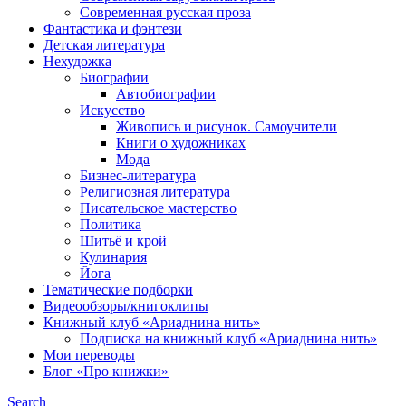
Современная русская проза
Фантастика и фэнтези
Детская литература
Нехудожка
Биографии
Автобиографии
Искусство
Живопись и рисунок. Самоучители
Книги о художниках
Мода
Бизнес-литература
Религиозная литература
Писательское мастерство
Политика
Шитьё и крой
Кулинария
Йога
Тематические подборки
Видеообзоры/книгоклипы
Книжный клуб «Ариаднина нить»
Подписка на книжный клуб «Ариаднина нить»
Мои переводы
Блог «Про книжки»
Search