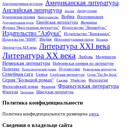
Американская литература
Альтернативная история
Английская литература
Антиутопия
Англия
Война
Воспоминания
Букеровская премия
Викторианство
Еврейская литература
Женщины
Документальная проза
Журнал "Иностранная литература"
Издательство "Абрикобукс"
Издательство "Азбука"
Издательство "Книжники"
Индия
Издательство "МИФ"
Интеллектуальная проза
Испания
Литература XXI века
Литература XIX века
Литература XX века
Любовь
Модернизм
Немецкая литература
Нобелевская премия по литературе
Политика
Путешествие
Психологический роман
Религиозная литература
Семейная сага
Семья
Сербская литература
Серия "The Big Book"
Серия "Большой роман"
Филология
Сказки
Убийство
Французская литература
Философский роман
Франция
Фэнтези
Шведская литература
Цитатник
Политика конфиденциальности
Политика конфиденциальности размещена
здесь
.
Сведения о владельце сайта