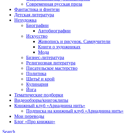
Современная русская проза
Фантастика и фэнтези
Детская литература
Нехудожка
Биографии
Автобиографии
Искусство
Живопись и рисунок. Самоучители
Книги о художниках
Мода
Бизнес-литература
Религиозная литература
Писательское мастерство
Политика
Шитьё и крой
Кулинария
Йога
Тематические подборки
Видеообзоры/книгоклипы
Книжный клуб «Ариаднина нить»
Подписка на книжный клуб «Ариаднина нить»
Мои переводы
Блог «Про книжки»
Search