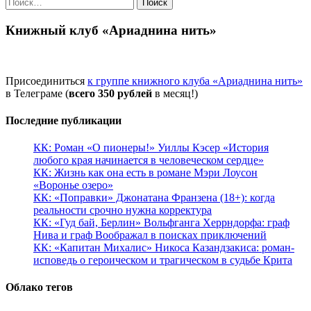
Найти:
Книжный клуб «Ариаднина нить»
Присоединиться
к группе книжного клуба «Ариаднина нить»
в Телеграме (
всего 350 рублей
в месяц!)
Последние публикации
КК: Роман «О пионеры!» Уиллы Кэсер «История
любого края начинается в человеческом сердце»
КК: Жизнь как она есть в романе Мэри Лоусон
«Воронье озеро»
КК: «Поправки» Джонатана Франзена (18+): когда
реальности срочно нужна корректура
КК: «Гуд бай, Берлин» Вольфганга Херрндорфа: граф
Нива и граф Воображал в поисках приключений
КК: «Капитан Михалис» Никоса Казандзакиса: роман-
исповедь о героическом и трагическом в судьбе Крита
Облако тегов