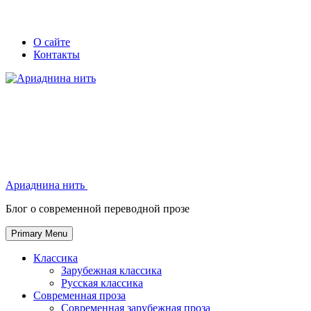
Skip
Secondary
Secondary
О сайте
to
Контакты
left
right
content
navigation
navigation
Ариаднина нить
Ариаднина нить
Блог о современной переводной прозе
Primary Menu
Классика
Зарубежная классика
Русская классика
Современная проза
Современная зарубежная проза