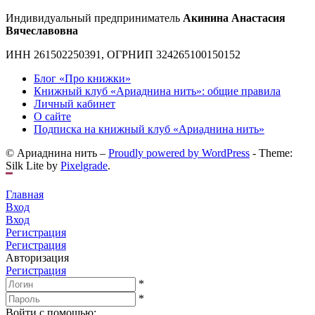
Индивидуальный предприниматель
Акинина Анастасия
Вячеславовна
ИНН 261502250391, ОГРНИП 324265100150152
Блог «Про книжки»
Книжный клуб «Ариаднина нить»: общие правила
Личный кабинет
О сайте
Подписка на книжный клуб «Ариаднина нить»
© Ариаднина нить –
Proudly powered by WordPress
-
Theme:
Silk Lite by
Pixelgrade
.
Главная
Вход
Вход
Регистрация
Регистрация
Авторизация
Регистрация
*
*
Войти с помощью: