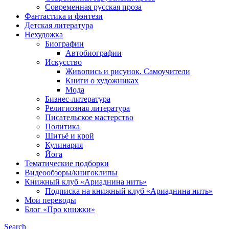
Современная русская проза
Фантастика и фэнтези
Детская литература
Нехудожка
Биографии
Автобиографии
Искусство
Живопись и рисунок. Самоучители
Книги о художниках
Мода
Бизнес-литература
Религиозная литература
Писательское мастерство
Политика
Шитьё и крой
Кулинария
Йога
Тематические подборки
Видеообзоры/книгоклипы
Книжный клуб «Ариаднина нить»
Подписка на книжный клуб «Ариаднина нить»
Мои переводы
Блог «Про книжки»
Search