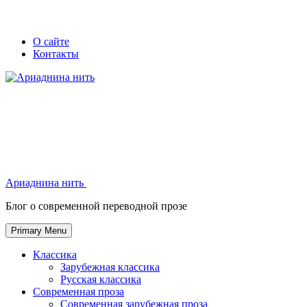
Skip
Secondary
Secondary
О сайте
to
Контакты
left
right
content
navigation
navigation
Ариаднина нить
Ариаднина нить
Блог о современной переводной прозе
Primary Menu
Классика
Зарубежная классика
Русская классика
Современная проза
Современная зарубежная проза