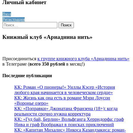
Личный кабинет
Вход
Регистрация
Найти:
Книжный клуб «Ариаднина нить»
Присоединиться
к группе книжного клуба «Ариаднина нить»
в Телеграме (
всего 350 рублей
в месяц!)
Последние публикации
КК: Роман «О пионеры!» Уиллы Кэсер «История
любого края начинается в человеческом сердце»
КК: Жизнь как она есть в романе Мэри Лоусон
«Воронье озеро»
КК: «Поправки» Джонатана Франзена (18+): когда
реальности срочно нужна корректура
КК: «Гуд бай, Берлин» Вольфганга Херрндорфа: граф
Нива и граф Воображал в поисках приключений
КК: «Капитан Михалис» Никоса Казандзакиса: роман-