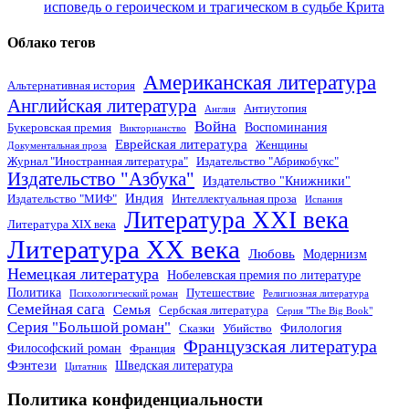
исповедь о героическом и трагическом в судьбе Крита
Облако тегов
Американская литература
Альтернативная история
Английская литература
Антиутопия
Англия
Война
Воспоминания
Букеровская премия
Викторианство
Еврейская литература
Женщины
Документальная проза
Журнал "Иностранная литература"
Издательство "Абрикобукс"
Издательство "Азбука"
Издательство "Книжники"
Индия
Издательство "МИФ"
Интеллектуальная проза
Испания
Литература XXI века
Литература XIX века
Литература XX века
Любовь
Модернизм
Немецкая литература
Нобелевская премия по литературе
Политика
Путешествие
Психологический роман
Религиозная литература
Семейная сага
Семья
Сербская литература
Серия "The Big Book"
Серия "Большой роман"
Филология
Сказки
Убийство
Французская литература
Философский роман
Франция
Фэнтези
Шведская литература
Цитатник
Политика конфиденциальности