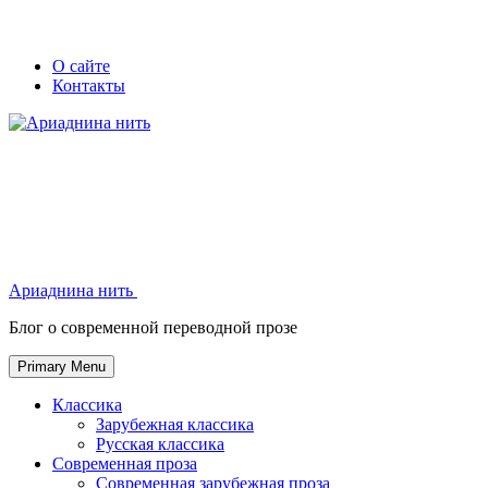
Skip
Secondary
Secondary
О сайте
to
Контакты
left
right
content
navigation
navigation
Ариаднина нить
Ариаднина нить
Блог о современной переводной прозе
Primary Menu
Классика
Зарубежная классика
Русская классика
Современная проза
Современная зарубежная проза