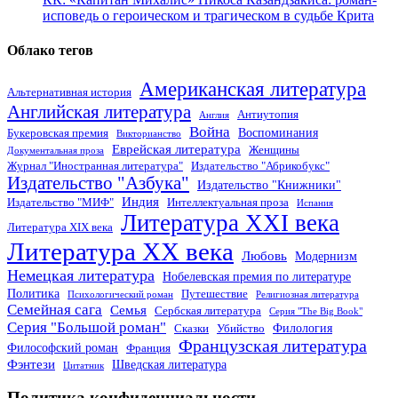
исповедь о героическом и трагическом в судьбе Крита
Облако тегов
Американская литература
Альтернативная история
Английская литература
Антиутопия
Англия
Война
Воспоминания
Букеровская премия
Викторианство
Еврейская литература
Женщины
Документальная проза
Журнал "Иностранная литература"
Издательство "Абрикобукс"
Издательство "Азбука"
Издательство "Книжники"
Индия
Издательство "МИФ"
Интеллектуальная проза
Испания
Литература XXI века
Литература XIX века
Литература XX века
Любовь
Модернизм
Немецкая литература
Нобелевская премия по литературе
Политика
Путешествие
Психологический роман
Религиозная литература
Семейная сага
Семья
Сербская литература
Серия "The Big Book"
Серия "Большой роман"
Филология
Сказки
Убийство
Французская литература
Философский роман
Франция
Фэнтези
Шведская литература
Цитатник
Политика конфиденциальности