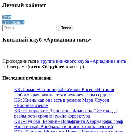
Личный кабинет
Вход
Регистрация
Найти:
Книжный клуб «Ариаднина нить»
Присоединиться
к группе книжного клуба «Ариаднина нить»
в Телеграме (
всего 350 рублей
в месяц!)
Последние публикации
КК: Роман «О пионеры!» Уиллы Кэсер «История
любого края начинается в человеческом сердце»
КК: Жизнь как она есть в романе Мэри Лоусон
«Воронье озеро»
КК: «Поправки» Джонатана Франзена (18+): когда
реальности срочно нужна корректура
КК: «Гуд бай, Берлин» Вольфганга Херрндорфа: граф
Нива и граф Воображал в поисках приключений
КК: «Капитан Михалис» Никоса Казандзакиса: роман-