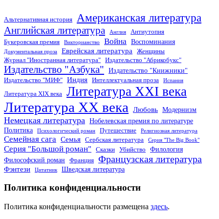
Американская литература
Альтернативная история
Английская литература
Антиутопия
Англия
Война
Воспоминания
Букеровская премия
Викторианство
Еврейская литература
Женщины
Документальная проза
Журнал "Иностранная литература"
Издательство "Абрикобукс"
Издательство "Азбука"
Издательство "Книжники"
Индия
Издательство "МИФ"
Интеллектуальная проза
Испания
Литература XXI века
Литература XIX века
Литература XX века
Любовь
Модернизм
Немецкая литература
Нобелевская премия по литературе
Политика
Путешествие
Психологический роман
Религиозная литература
Семейная сага
Семья
Сербская литература
Серия "The Big Book"
Серия "Большой роман"
Филология
Сказки
Убийство
Французская литература
Философский роман
Франция
Фэнтези
Шведская литература
Цитатник
Политика конфиденциальности
Политика конфиденциальности размещена
здесь
.