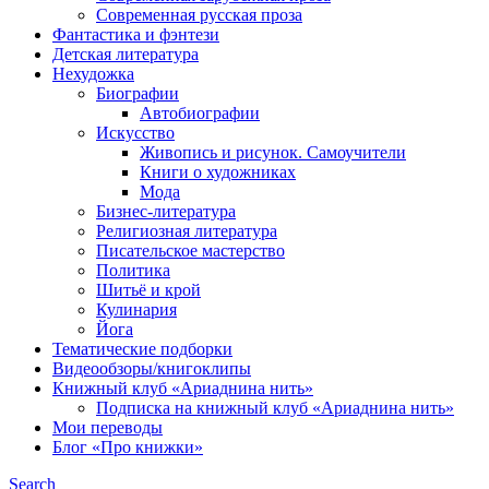
Современная русская проза
Фантастика и фэнтези
Детская литература
Нехудожка
Биографии
Автобиографии
Искусство
Живопись и рисунок. Самоучители
Книги о художниках
Мода
Бизнес-литература
Религиозная литература
Писательское мастерство
Политика
Шитьё и крой
Кулинария
Йога
Тематические подборки
Видеообзоры/книгоклипы
Книжный клуб «Ариаднина нить»
Подписка на книжный клуб «Ариаднина нить»
Мои переводы
Блог «Про книжки»
Search