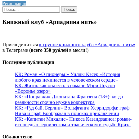
Регистрация
Найти:
Книжный клуб «Ариаднина нить»
Присоединиться
к группе книжного клуба «Ариаднина нить»
в Телеграме (
всего 350 рублей
в месяц!)
Последние публикации
КК: Роман «О пионеры!» Уиллы Кэсер «История
любого края начинается в человеческом сердце»
КК: Жизнь как она есть в романе Мэри Лоусон
«Воронье озеро»
КК: «Поправки» Джонатана Франзена (18+): когда
реальности срочно нужна корректура
КК: «Гуд бай, Берлин» Вольфганга Херрндорфа: граф
Нива и граф Воображал в поисках приключений
КК: «Капитан Михалис» Никоса Казандзакиса: роман-
исповедь о героическом и трагическом в судьбе Крита
Облако тегов