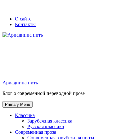
Skip
Secondary
Secondary
О сайте
to
Контакты
left
right
content
navigation
navigation
Ариаднина нить
Ариаднина нить
Блог о современной переводной прозе
Primary Menu
Классика
Зарубежная классика
Русская классика
Современная проза
Современная зарубежная проза