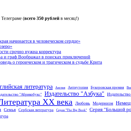
 Телеграме (
всего 350 рублей
в месяц!)
рая начинается в человеческом сердце»
озеро»
ости срочно нужна корректура
ва и граф Воображал в поисках приключений
ведь о героическом и трагическом в судьбе Крита
глийская литература
Антиутопия
Букеровская премия
Англия
Ви
Издательство "Азбука"
Издательств
дательство "Абрикобукс"
Литература XX века
Немец
Любовь
Модернизм
а
Серия "Большой р
Семья
Сербская литература
Серия "The Big Book"
атура