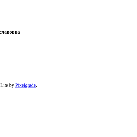
славовна
 Lite by
Pixelgrade
.