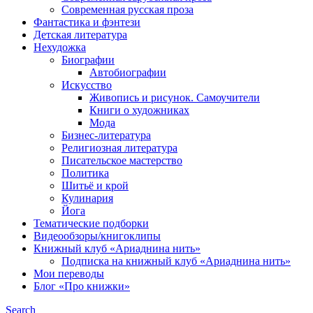
Современная русская проза
Фантастика и фэнтези
Детская литература
Нехудожка
Биографии
Автобиографии
Искусство
Живопись и рисунок. Самоучители
Книги о художниках
Мода
Бизнес-литература
Религиозная литература
Писательское мастерство
Политика
Шитьё и крой
Кулинария
Йога
Тематические подборки
Видеообзоры/книгоклипы
Книжный клуб «Ариаднина нить»
Подписка на книжный клуб «Ариаднина нить»
Мои переводы
Блог «Про книжки»
Search