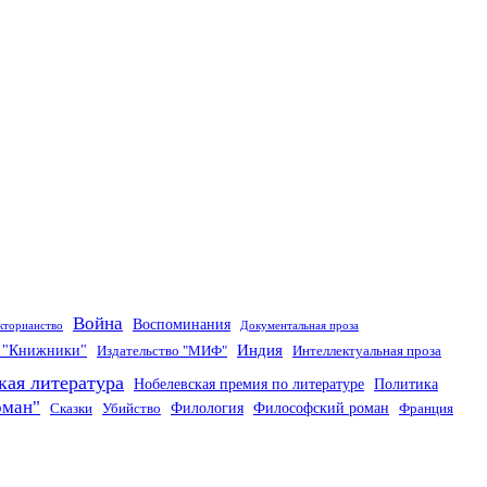
Война
Воспоминания
кторианство
Документальная проза
Индия
о "Книжники"
Издательство "МИФ"
Интеллектуальная проза
кая литература
Нобелевская премия по литературе
Политика
оман"
Филология
Философский роман
Сказки
Убийство
Франция