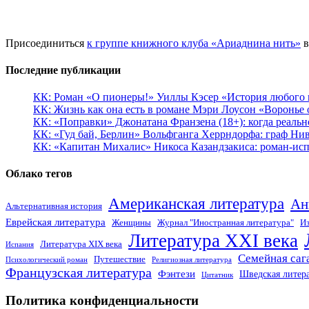
Присоединиться
к группе книжного клуба «Ариаднина нить»
в
Последние публикации
КК: Роман «О пионеры!» Уиллы Кэсер «История любого к
КК: Жизнь как она есть в романе Мэри Лоусон «Воронье 
КК: «Поправки» Джонатана Франзена (18+): когда реальн
КК: «Гуд бай, Берлин» Вольфганга Херрндорфа: граф Ни
КК: «Капитан Михалис» Никоса Казандзакиса: роман-испо
Облако тегов
Американская литература
Ан
Альтернативная история
Еврейская литература
Женщины
Журнал "Иностранная литература"
Из
Литература XXI века
Литература XIX века
Испания
Семейная саг
Путешествие
Психологический роман
Религиозная литература
Французская литература
Фэнтези
Шведская литер
Цитатник
Политика конфиденциальности