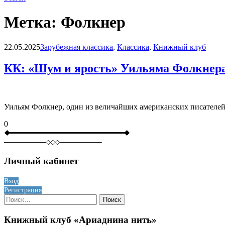
Метка:
Фолкнер
Blog
22.05.2025
Зарубежная классика
,
Классика
,
Книжный клуб
КК: «Шум и ярость» Уильяма Фолкнера
Уильям Фолкнер, один из величайших американских писателей 
0
Личный кабинет
Вход
Регистрация
Найти:
Книжный клуб «Ариаднина нить»