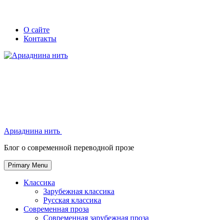
Skip
Secondary
Secondary
О сайте
to
Контакты
left
right
content
navigation
navigation
Ариаднина нить
Ариаднина нить
Блог о современной переводной прозе
Primary Menu
Классика
Зарубежная классика
Русская классика
Современная проза
Современная зарубежная проза