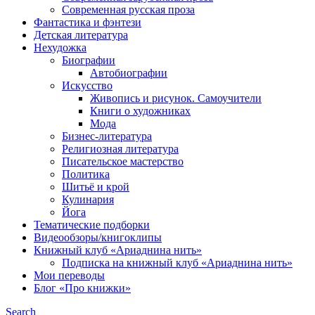
Современная русская проза
Фантастика и фэнтези
Детская литература
Нехудожка
Биографии
Автобиографии
Искусство
Живопись и рисунок. Самоучители
Книги о художниках
Мода
Бизнес-литература
Религиозная литература
Писательское мастерство
Политика
Шитьё и крой
Кулинария
Йога
Тематические подборки
Видеообзоры/книгоклипы
Книжный клуб «Ариаднина нить»
Подписка на книжный клуб «Ариаднина нить»
Мои переводы
Блог «Про книжки»
Search