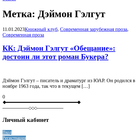
Метка:
Дэймон Гэлгут
Blog
11.01.2023
Книжный клуб
,
Современная зарубежная проза
,
Современная проза
КК: Дэймон Гэлгут «Обещание»:
достоин ли этот роман Букера?
Дэймон Гэлгут – писатель и драматург из ЮАР. Он родился в
ноябре 1963 года, так что в текущем […]
0
Личный кабинет
Вход
Регистрация