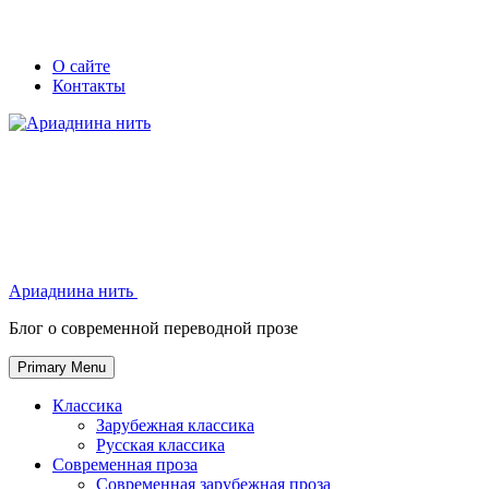
Skip
Secondary
Secondary
О сайте
to
Контакты
left
right
content
navigation
navigation
Ариаднина нить
Ариаднина нить
Блог о современной переводной прозе
Primary Menu
Классика
Зарубежная классика
Русская классика
Современная проза
Современная зарубежная проза