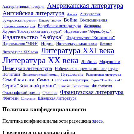
Американская литература
Альтернативная история
Английская литература
Антиутопия
Англия
Война
Воспоминания
Букеровская премия
Викторианство
Еврейская литература
Женщины
Документальная проза
Журнал "Иностранная литература"
Издательство "Абрикобукс"
Издательство "Азбука"
Издательство "Книжники"
Индия
Издательство "МИФ"
Интеллектуальная проза
Испания
Литература XXI века
Литература XIX века
Литература XX века
Любовь
Модернизм
Немецкая литература
Нобелевская премия по литературе
Политика
Путешествие
Психологический роман
Религиозная литература
Семейная сага
Семья
Сербская литература
Серия "The Big Book"
Серия "Большой роман"
Филология
Сказки
Убийство
Французская литература
Философский роман
Франция
Фэнтези
Шведская литература
Цитатник
Политика конфиденциальности
Политика конфиденциальности размещена
здесь
.
Сведения о владельце сайта