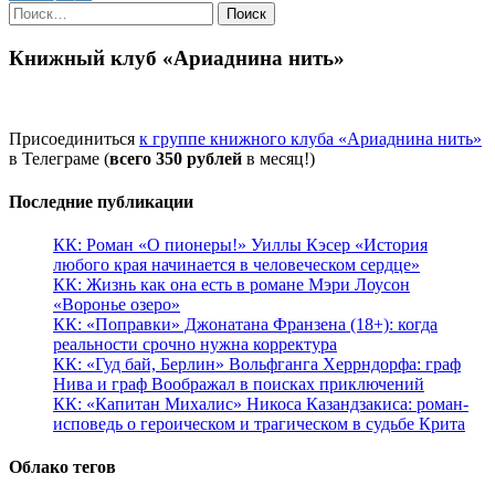
Найти:
Книжный клуб «Ариаднина нить»
Присоединиться
к группе книжного клуба «Ариаднина нить»
в Телеграме (
всего 350 рублей
в месяц!)
Последние публикации
КК: Роман «О пионеры!» Уиллы Кэсер «История
любого края начинается в человеческом сердце»
КК: Жизнь как она есть в романе Мэри Лоусон
«Воронье озеро»
КК: «Поправки» Джонатана Франзена (18+): когда
реальности срочно нужна корректура
КК: «Гуд бай, Берлин» Вольфганга Херрндорфа: граф
Нива и граф Воображал в поисках приключений
КК: «Капитан Михалис» Никоса Казандзакиса: роман-
исповедь о героическом и трагическом в судьбе Крита
Облако тегов