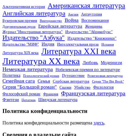
Американская литература
Альтернативная история
Английская литература
Антиутопия
Англия
Война
Воспоминания
Букеровская премия
Викторианство
Еврейская литература
Женщины
Документальная проза
Журнал "Иностранная литература"
Издательство "Абрикобукс"
Издательство "Азбука"
Издательство "Книжники"
Индия
Издательство "МИФ"
Интеллектуальная проза
Испания
Литература XXI века
Литература XIX века
Литература XX века
Любовь
Модернизм
Немецкая литература
Нобелевская премия по литературе
Политика
Путешествие
Психологический роман
Религиозная литература
Семейная сага
Семья
Сербская литература
Серия "The Big Book"
Серия "Большой роман"
Филология
Сказки
Убийство
Французская литература
Философский роман
Франция
Фэнтези
Шведская литература
Цитатник
Политика конфиденциальности
Политика конфиденциальности размещена
здесь
.
Сведения о владельце сайта