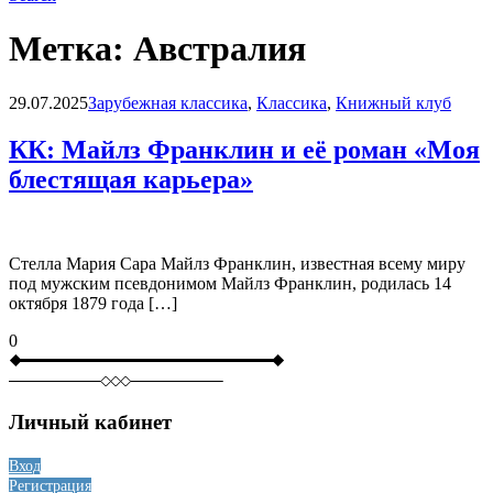
Метка:
Австралия
Blog
29.07.2025
Зарубежная классика
,
Классика
,
Книжный клуб
КК: Майлз Франклин и её роман «Моя
блестящая карьера»
Стелла Мария Сара Майлз Франклин, известная всему миру
под мужским псевдонимом Майлз Франклин, родилась 14
октября 1879 года […]
0
Личный кабинет
Вход
Регистрация