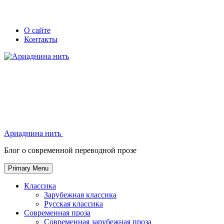
Skip
Secondary
Secondary
О сайте
to
Контакты
left
right
content
navigation
navigation
Ариаднина нить
Ариаднина нить
Блог о современной переводной прозе
Primary Menu
Классика
Зарубежная классика
Русская классика
Современная проза
Современная зарубежная проза