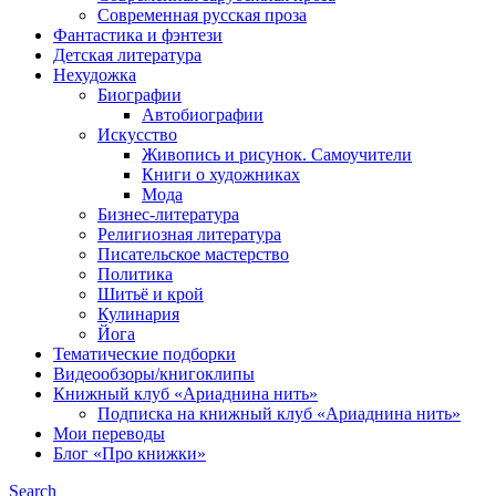
Современная русская проза
Фантастика и фэнтези
Детская литература
Нехудожка
Биографии
Автобиографии
Искусство
Живопись и рисунок. Самоучители
Книги о художниках
Мода
Бизнес-литература
Религиозная литература
Писательское мастерство
Политика
Шитьё и крой
Кулинария
Йога
Тематические подборки
Видеообзоры/книгоклипы
Книжный клуб «Ариаднина нить»
Подписка на книжный клуб «Ариаднина нить»
Мои переводы
Блог «Про книжки»
Search