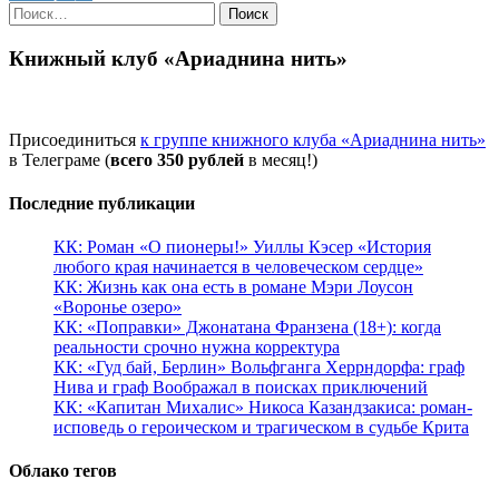
Найти:
Книжный клуб «Ариаднина нить»
Присоединиться
к группе книжного клуба «Ариаднина нить»
в Телеграме (
всего 350 рублей
в месяц!)
Последние публикации
КК: Роман «О пионеры!» Уиллы Кэсер «История
любого края начинается в человеческом сердце»
КК: Жизнь как она есть в романе Мэри Лоусон
«Воронье озеро»
КК: «Поправки» Джонатана Франзена (18+): когда
реальности срочно нужна корректура
КК: «Гуд бай, Берлин» Вольфганга Херрндорфа: граф
Нива и граф Воображал в поисках приключений
КК: «Капитан Михалис» Никоса Казандзакиса: роман-
исповедь о героическом и трагическом в судьбе Крита
Облако тегов