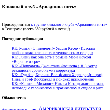
Книжный клуб «Ариаднина нить»
Присоединиться
к группе книжного клуба «Ариаднина нить»
в Телеграме (
всего 350 рублей
в месяц!)
Последние публикации
КК: Роман «О пионеры!» Уиллы Кэсер «История
любого края начинается в человеческом сердце»
КК: Жизнь как она есть в романе Мэри Лоусон
«Воронье озеро»
КК: «Поправки» Джонатана Франзена (18+): когда
реальности срочно нужна корректура
КК: «Гуд бай, Берлин» Вольфганга Херрндорфа: граф
Нива и граф Воображал в поисках приключений
КК: «Капитан Михалис» Никоса Казандзакиса: роман-
исповедь о героическом и трагическом в судьбе Крита
Облако тегов
Американская литература
Альтернативная история