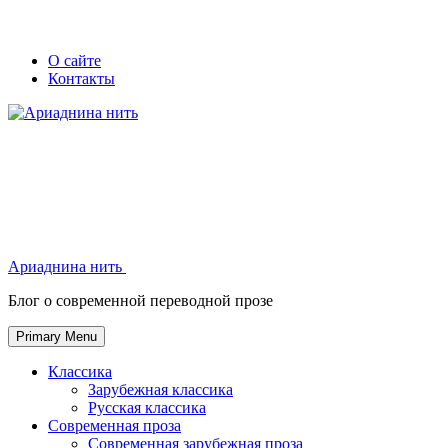
Skip
Secondary
Secondary
О сайте
to
Контакты
left
right
content
navigation
navigation
Ариаднина нить
Ариаднина нить
Блог о современной переводной прозе
Primary Menu
Классика
Зарубежная классика
Русская классика
Современная проза
Современная зарубежная проза