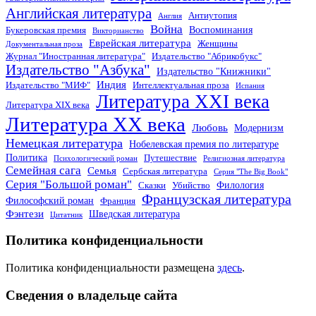
Английская литература
Антиутопия
Англия
Война
Воспоминания
Букеровская премия
Викторианство
Еврейская литература
Женщины
Документальная проза
Журнал "Иностранная литература"
Издательство "Абрикобукс"
Издательство "Азбука"
Издательство "Книжники"
Индия
Издательство "МИФ"
Интеллектуальная проза
Испания
Литература XXI века
Литература XIX века
Литература XX века
Любовь
Модернизм
Немецкая литература
Нобелевская премия по литературе
Политика
Путешествие
Психологический роман
Религиозная литература
Семейная сага
Семья
Сербская литература
Серия "The Big Book"
Серия "Большой роман"
Филология
Сказки
Убийство
Французская литература
Философский роман
Франция
Фэнтези
Шведская литература
Цитатник
Политика конфиденциальности
Политика конфиденциальности размещена
здесь
.
Сведения о владельце сайта