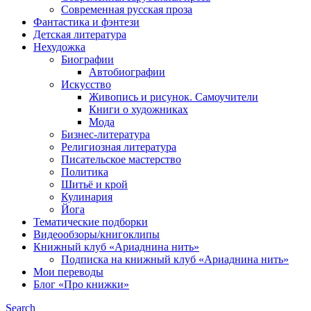
Современная русская проза
Фантастика и фэнтези
Детская литература
Нехудожка
Биографии
Автобиографии
Искусство
Живопись и рисунок. Самоучители
Книги о художниках
Мода
Бизнес-литература
Религиозная литература
Писательское мастерство
Политика
Шитьё и крой
Кулинария
Йога
Тематические подборки
Видеообзоры/книгоклипы
Книжный клуб «Ариаднина нить»
Подписка на книжный клуб «Ариаднина нить»
Мои переводы
Блог «Про книжки»
Search