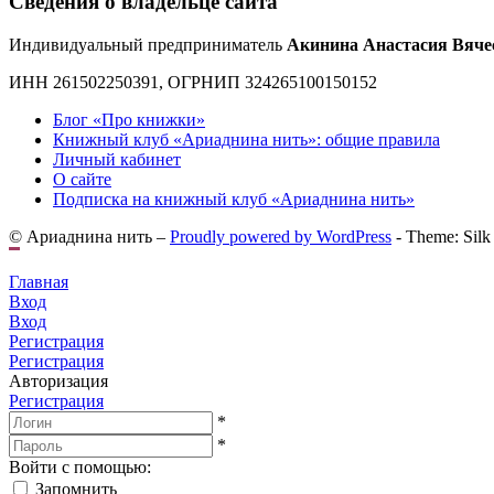
Сведения о владельце сайта
Индивидуальный предприниматель
Акинина Анастасия Вяче
ИНН 261502250391, ОГРНИП 324265100150152
Блог «Про книжки»
Книжный клуб «Ариаднина нить»: общие правила
Личный кабинет
О сайте
Подписка на книжный клуб «Ариаднина нить»
© Ариаднина нить –
Proudly powered by WordPress
-
Theme: Silk
Главная
Вход
Вход
Регистрация
Регистрация
Авторизация
Регистрация
*
*
Войти с помощью:
Запомнить