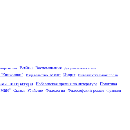
Война
Воспоминания
кторианство
Документальная проза
Индия
о "Книжники"
Издательство "МИФ"
Интеллектуальная проза
кая литература
Нобелевская премия по литературе
Политика
оман"
Филология
Философский роман
Сказки
Убийство
Франция