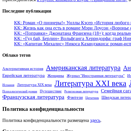
Последние публикации
КК: Роман «О пионеры!» Уиллы Кэсер «История любого к
КК: Жизнь как она есть в романе Мэри Лоусон «Воронье 
КК: «Поправки» Джонатана Франзена (18+): когда реальн
КК: «Гуд бай, Берлин» Вольфганга Херрндорфа: граф Ни
КК: «Капитан Михалис» Никоса Казандзакиса: роман-испо
Облако тегов
Американская литература
Ан
Альтернативная история
Еврейская литература
Женщины
Журнал "Иностранная литература"
Из
Литература XXI века
Литература XIX века
Испания
Семейная саг
Путешествие
Психологический роман
Религиозная литература
Французская литература
Фэнтези
Шведская литер
Цитатник
Политика конфиденциальности
Политика конфиденциальности размещена
здесь
.