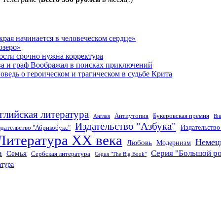
рая начинается в человеческом сердце»
озеро»
ости срочно нужна корректура
ва и граф Воображал в поисках приключений
ведь о героическом и трагическом в судьбе Крита
глийская литература
Антиутопия
Букеровская премия
Англия
Ви
Издательство "Азбука"
Издательств
дательство "Абрикобукс"
Литература XX века
Немец
Любовь
Модернизм
а
Серия "Большой р
Семья
Сербская литература
Серия "The Big Book"
атура