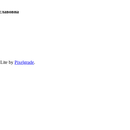
славовна
 Lite by
Pixelgrade
.