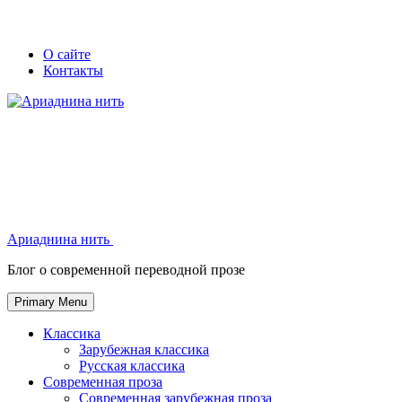
Skip
Secondary
Secondary
О сайте
to
Контакты
left
right
content
navigation
navigation
Ариаднина нить
Ариаднина нить
Блог о современной переводной прозе
Primary Menu
Классика
Зарубежная классика
Русская классика
Современная проза
Современная зарубежная проза