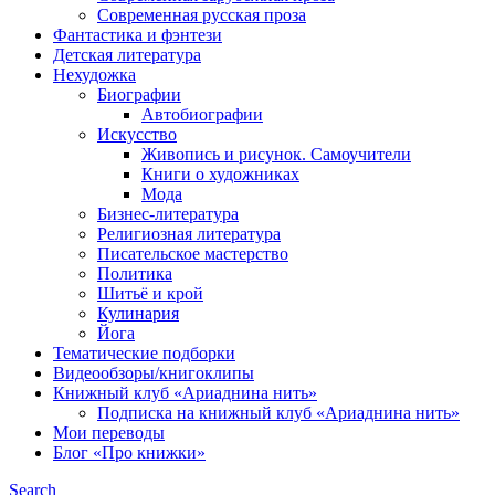
Современная русская проза
Фантастика и фэнтези
Детская литература
Нехудожка
Биографии
Автобиографии
Искусство
Живопись и рисунок. Самоучители
Книги о художниках
Мода
Бизнес-литература
Религиозная литература
Писательское мастерство
Политика
Шитьё и крой
Кулинария
Йога
Тематические подборки
Видеообзоры/книгоклипы
Книжный клуб «Ариаднина нить»
Подписка на книжный клуб «Ариаднина нить»
Мои переводы
Блог «Про книжки»
Search