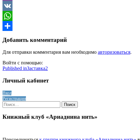
Viber
VK
WhatsApp
Отправить
Добавить комментарий
Для отправки комментария вам необходимо
авторизоваться
.
Войти с помощью:
Навигация
Published in
Заставка2
по
Личный кабинет
записям
Вход
Регистрация
Найти:
Книжный клуб «Ариаднина нить»
Присоединиться
к группе книжного клуба «Ариаднина нить»
в