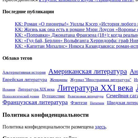
Последние публикации
КК: Роман «О пионеры!» Уиллы Кэсер «История любого к
КК: Жизнь как она есть в романе Мэри Лоусон «Воронье 
КК: «Поправки» Джонатана Франзена (18+): когда реальн
КК: «Гуд бай, Берлин» Вольфганга Херрндорфа: граф Ни
КК: «Капитан Михалис» Никоса Казандзакиса: роман-испо
Облако тегов
Американская литература
Ан
Альтернативная история
Еврейская литература
Женщины
Журнал "Иностранная литература"
Из
Литература XXI века
Литература XIX века
Испания
Семейная саг
Путешествие
Психологический роман
Религиозная литература
Французская литература
Фэнтези
Шведская литер
Цитатник
Политика конфиденциальности
Политика конфиденциальности размещена
здесь
.