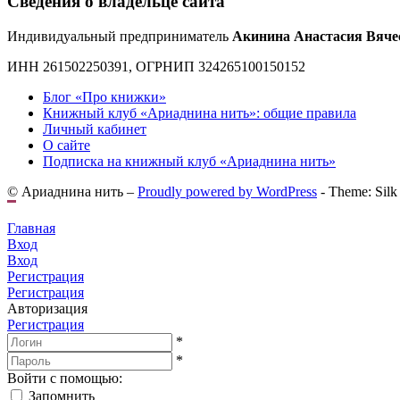
Сведения о владельце сайта
Индивидуальный предприниматель
Акинина Анастасия Вяче
ИНН 261502250391, ОГРНИП 324265100150152
Блог «Про книжки»
Книжный клуб «Ариаднина нить»: общие правила
Личный кабинет
О сайте
Подписка на книжный клуб «Ариаднина нить»
© Ариаднина нить –
Proudly powered by WordPress
-
Theme: Silk
Главная
Вход
Вход
Регистрация
Регистрация
Авторизация
Регистрация
*
*
Войти с помощью:
Запомнить