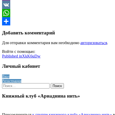
Viber
VK
WhatsApp
Отправить
Добавить комментарий
Для отправки комментария вам необходимо
авторизоваться
.
Войти с помощью:
Навигация
Published in
XkK6uDw
по
Личный кабинет
записям
Вход
Регистрация
Найти:
Книжный клуб «Ариаднина нить»
Присоединиться
к группе книжного клуба «Ариаднина нить»
в