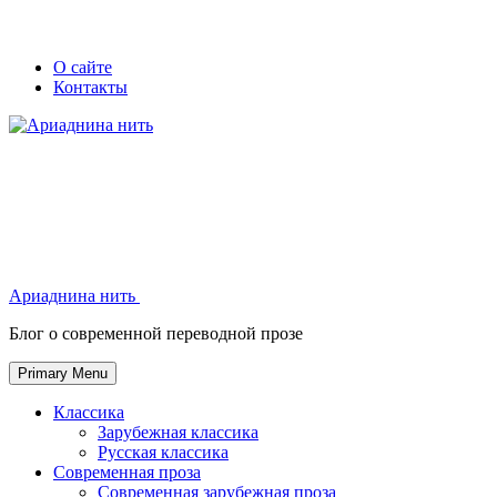
Skip
Secondary
Secondary
О сайте
to
Контакты
left
right
content
navigation
navigation
Ариаднина нить
Ариаднина нить
Блог о современной переводной прозе
Primary Menu
Классика
Зарубежная классика
Русская классика
Современная проза
Современная зарубежная проза