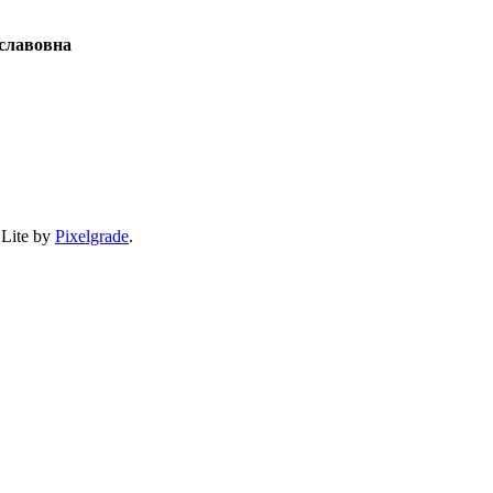
славовна
 Lite by
Pixelgrade
.