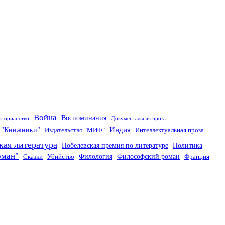
Война
Воспоминания
кторианство
Документальная проза
Индия
о "Книжники"
Издательство "МИФ"
Интеллектуальная проза
кая литература
Нобелевская премия по литературе
Политика
оман"
Филология
Философский роман
Сказки
Убийство
Франция