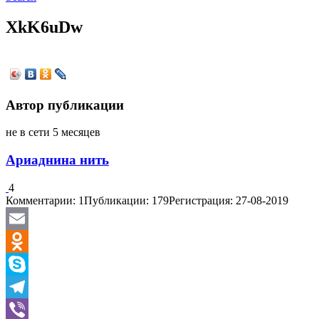
XkK6uDw
Автор публикации
не в сети 5 месяцев
Ариаднина нить
4
Комментарии: 1
Публикации: 179
Регистрация: 27-08-2019
Email
Odnoklassniki
Skype
Telegram