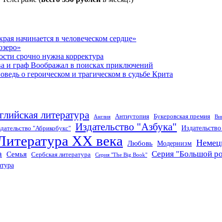
рая начинается в человеческом сердце»
озеро»
ости срочно нужна корректура
ва и граф Воображал в поисках приключений
ведь о героическом и трагическом в судьбе Крита
глийская литература
Антиутопия
Букеровская премия
Англия
Ви
Издательство "Азбука"
Издательств
дательство "Абрикобукс"
Литература XX века
Немец
Любовь
Модернизм
а
Серия "Большой р
Семья
Сербская литература
Серия "The Big Book"
атура