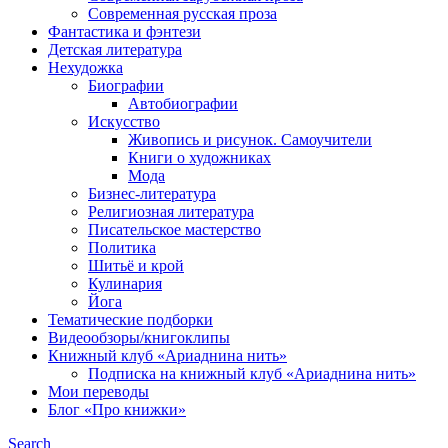
Современная русская проза
Фантастика и фэнтези
Детская литература
Нехудожка
Биографии
Автобиографии
Искусство
Живопись и рисунок. Самоучители
Книги о художниках
Мода
Бизнес-литература
Религиозная литература
Писательское мастерство
Политика
Шитьё и крой
Кулинария
Йога
Тематические подборки
Видеообзоры/книгоклипы
Книжный клуб «Ариаднина нить»
Подписка на книжный клуб «Ариаднина нить»
Мои переводы
Блог «Про книжки»
Search