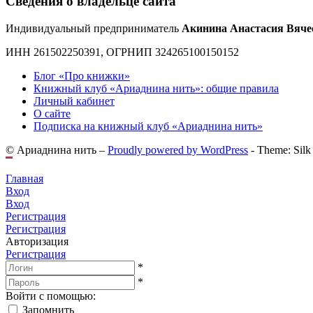
Сведения о владельце сайта
Индивидуальный предприниматель
Акинина Анастасия Вяче
ИНН 261502250391, ОГРНИП 324265100150152
Блог «Про книжки»
Книжный клуб «Ариаднина нить»: общие правила
Личный кабинет
О сайте
Подписка на книжный клуб «Ариаднина нить»
© Ариаднина нить –
Proudly powered by WordPress
-
Theme: Silk
Главная
Вход
Вход
Регистрация
Регистрация
Авторизация
Регистрация
*
*
Войти с помощью:
Запомнить