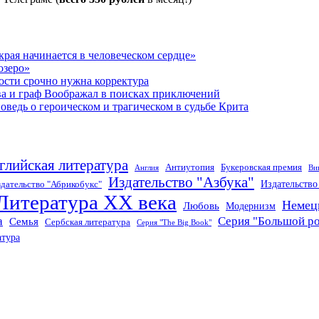
рая начинается в человеческом сердце»
озеро»
ости срочно нужна корректура
ва и граф Воображал в поисках приключений
ведь о героическом и трагическом в судьбе Крита
глийская литература
Антиутопия
Букеровская премия
Англия
Ви
Издательство "Азбука"
Издательств
дательство "Абрикобукс"
Литература XX века
Немец
Любовь
Модернизм
а
Серия "Большой р
Семья
Сербская литература
Серия "The Big Book"
атура