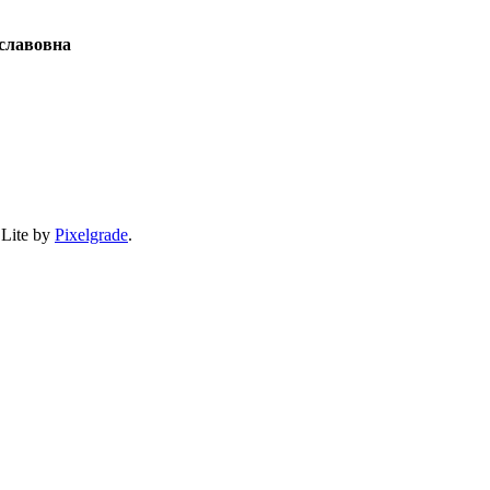
славовна
 Lite by
Pixelgrade
.