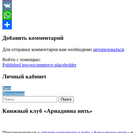
Viber
VK
WhatsApp
Отправить
Добавить комментарий
Для отправки комментария вам необходимо
авторизоваться
.
Войти с помощью:
Навигация
Published in
woocommerce-placeholder
по
Личный кабинет
записям
Вход
Регистрация
Найти:
Книжный клуб «Ариаднина нить»
Присоединиться
к группе книжного клуба «Ариаднина нить»
в