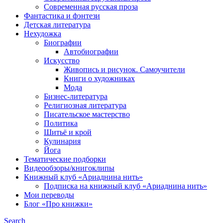
Современная русская проза
Фантастика и фэнтези
Детская литература
Нехудожка
Биографии
Автобиографии
Искусство
Живопись и рисунок. Самоучители
Книги о художниках
Мода
Бизнес-литература
Религиозная литература
Писательское мастерство
Политика
Шитьё и крой
Кулинария
Йога
Тематические подборки
Видеообзоры/книгоклипы
Книжный клуб «Ариаднина нить»
Подписка на книжный клуб «Ариаднина нить»
Мои переводы
Блог «Про книжки»
Search