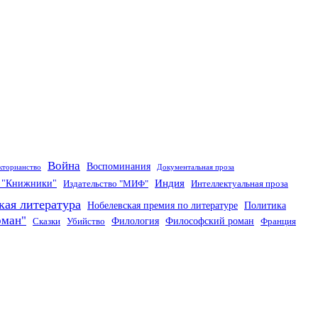
Война
Воспоминания
кторианство
Документальная проза
Индия
о "Книжники"
Издательство "МИФ"
Интеллектуальная проза
кая литература
Нобелевская премия по литературе
Политика
оман"
Филология
Философский роман
Сказки
Убийство
Франция