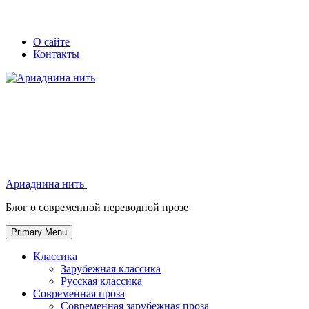
Skip
Secondary
Secondary
О сайте
to
Контакты
left
right
content
navigation
navigation
Ариаднина нить
Ариаднина нить
Блог о современной переводной прозе
Primary Menu
Классика
Зарубежная классика
Русская классика
Современная проза
Современная зарубежная проза