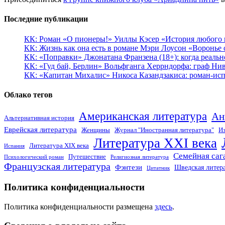
Последние публикации
КК: Роман «О пионеры!» Уиллы Кэсер «История любого к
КК: Жизнь как она есть в романе Мэри Лоусон «Воронье 
КК: «Поправки» Джонатана Франзена (18+): когда реальн
КК: «Гуд бай, Берлин» Вольфганга Херрндорфа: граф Ни
КК: «Капитан Михалис» Никоса Казандзакиса: роман-испо
Облако тегов
Американская литература
Ан
Альтернативная история
Еврейская литература
Женщины
Журнал "Иностранная литература"
Из
Литература XXI века
Литература XIX века
Испания
Семейная саг
Путешествие
Психологический роман
Религиозная литература
Французская литература
Фэнтези
Шведская литер
Цитатник
Политика конфиденциальности
Политика конфиденциальности размещена
здесь
.