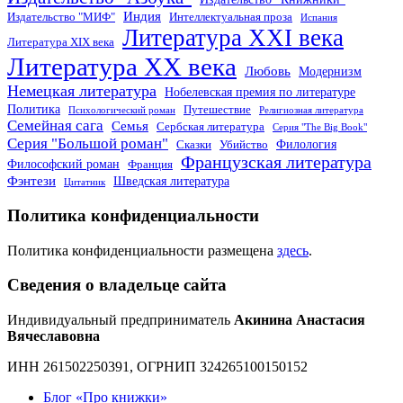
Индия
Издательство "МИФ"
Интеллектуальная проза
Испания
Литература XXI века
Литература XIX века
Литература XX века
Любовь
Модернизм
Немецкая литература
Нобелевская премия по литературе
Политика
Путешествие
Психологический роман
Религиозная литература
Семейная сага
Семья
Сербская литература
Серия "The Big Book"
Серия "Большой роман"
Филология
Сказки
Убийство
Французская литература
Философский роман
Франция
Фэнтези
Шведская литература
Цитатник
Политика конфиденциальности
Политика конфиденциальности размещена
здесь
.
Сведения о владельце сайта
Индивидуальный предприниматель
Акинина Анастасия
Вячеславовна
ИНН 261502250391, ОГРНИП 324265100150152
Блог «Про книжки»