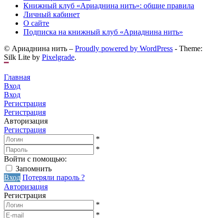
Книжный клуб «Ариаднина нить»: общие правила
Личный кабинет
О сайте
Подписка на книжный клуб «Ариаднина нить»
© Ариаднина нить –
Proudly powered by WordPress
-
Theme:
Silk Lite by
Pixelgrade
.
Главная
Вход
Вход
Регистрация
Регистрация
Авторизация
Регистрация
*
*
Войти с помощью:
Запомнить
Вход
Потеряли пароль ?
Авторизация
Регистрация
*
*