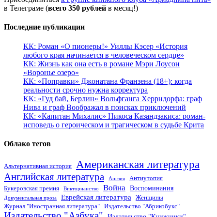
в Телеграме (
всего 350 рублей
в месяц!)
Последние публикации
КК: Роман «О пионеры!» Уиллы Кэсер «История
любого края начинается в человеческом сердце»
КК: Жизнь как она есть в романе Мэри Лоусон
«Воронье озеро»
КК: «Поправки» Джонатана Франзена (18+): когда
реальности срочно нужна корректура
КК: «Гуд бай, Берлин» Вольфганга Херрндорфа: граф
Нива и граф Воображал в поисках приключений
КК: «Капитан Михалис» Никоса Казандзакиса: роман-
исповедь о героическом и трагическом в судьбе Крита
Облако тегов
Американская литература
Альтернативная история
Английская литература
Антиутопия
Англия
Война
Воспоминания
Букеровская премия
Викторианство
Еврейская литература
Женщины
Документальная проза
Журнал "Иностранная литература"
Издательство "Абрикобукс"
Издательство "Азбука"
Издательство "Книжники"