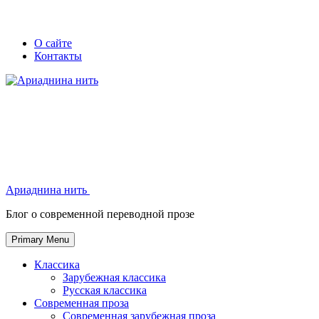
Skip
Secondary
Secondary
О сайте
to
Контакты
left
right
content
navigation
navigation
Ариаднина нить
Ариаднина нить
Блог о современной переводной прозе
Primary Menu
Классика
Зарубежная классика
Русская классика
Современная проза
Современная зарубежная проза