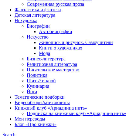
Современная русская проза
Фантастика и фэнтези
Детская литература
Нехудожка
Биографии
Автобиографии
Искусство
Живопись и рисунок. Самоучители
Книги о художниках
Мода
Бизнес-литература
Религиозная литература
Писательское мастерство
Политика
Шитьё и крой
Кулинария
Йога
Тематические подборки
Видеообзоры/книгоклипы
Книжный клуб «Ариаднина нить»
Подписка на книжный клуб «Ариаднина нить»
Мои переводы
Блог «Про книжки»
Search