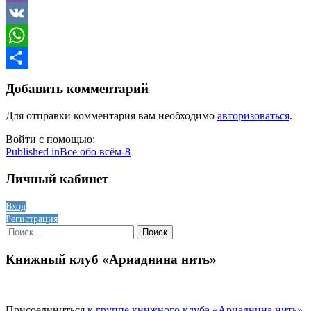
Viber
VK
WhatsApp
Отправить
Добавить комментарий
Для отправки комментария вам необходимо
авторизоваться
.
Войти с помощью:
Навигация
Published in
Всё обо всём-8
по
Личный кабинет
записям
Вход
Регистрация
Найти:
Книжный клуб «Ариаднина нить»
Присоединиться
к группе книжного клуба «Ариаднина нить»