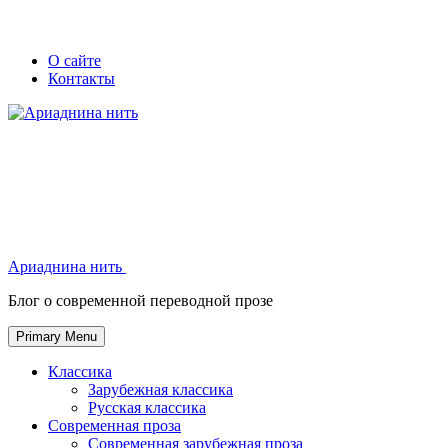
Skip
Secondary
Secondary
О сайте
to
Контакты
left
right
content
navigation
navigation
Ариаднина нить
Ариаднина нить
Блог о современной переводной прозе
Primary Menu
Классика
Зарубежная классика
Русская классика
Современная проза
Современная зарубежная проза