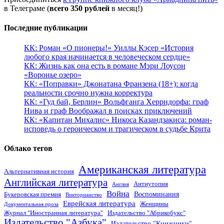
в Телеграме (
всего 350 рублей
в месяц!)
Последние публикации
КК: Роман «О пионеры!» Уиллы Кэсер «История
любого края начинается в человеческом сердце»
КК: Жизнь как она есть в романе Мэри Лоусон
«Воронье озеро»
КК: «Поправки» Джонатана Франзена (18+): когда
реальности срочно нужна корректура
КК: «Гуд бай, Берлин» Вольфганга Херрндорфа: граф
Нива и граф Воображал в поисках приключений
КК: «Капитан Михалис» Никоса Казандзакиса: роман-
исповедь о героическом и трагическом в судьбе Крита
Облако тегов
Американская литература
Альтернативная история
Английская литература
Антиутопия
Англия
Война
Воспоминания
Букеровская премия
Викторианство
Еврейская литература
Женщины
Документальная проза
Журнал "Иностранная литература"
Издательство "Абрикобукс"
Издательство "Азбука"
Издательство "Книжники"