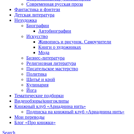
Современная русская проза
Фантастика и фэнтези
Детская литература
Нехудожка
Биографии
Автобиографии
Искусство
Живопись и рисунок. Самоучители
Книги о художниках
Мода
Бизнес-литература
Религиозная литература
Писательское мастерство
Политика
Шитьё и крой
Кулинария
Йога
Тематические подборки
Видеообзоры/книгоклипы
Книжный клуб «Ариаднина нить»
Подписка на книжный клуб «Ариаднина нить»
Мои переводы
Блог «Про книжки»
Search