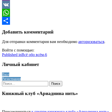
Viber
VK
WhatsApp
Отправить
Добавить комментарий
Для отправки комментария вам необходимо
авторизоваться
.
Войти с помощью:
Навигация
Published in
Всё обо всём-6
по
Личный кабинет
записям
Вход
Регистрация
Найти:
Книжный клуб «Ариаднина нить»
Присоединиться
к группе книжного клуба «Ариаднина нить»