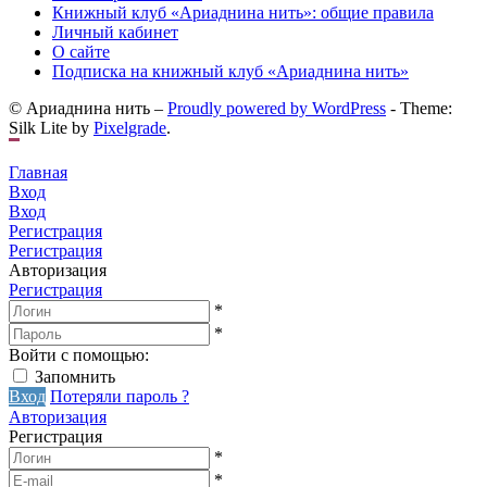
Книжный клуб «Ариаднина нить»: общие правила
Личный кабинет
О сайте
Подписка на книжный клуб «Ариаднина нить»
© Ариаднина нить –
Proudly powered by WordPress
-
Theme:
Silk Lite by
Pixelgrade
.
Главная
Вход
Вход
Регистрация
Регистрация
Авторизация
Регистрация
*
*
Войти с помощью:
Запомнить
Вход
Потеряли пароль ?
Авторизация
Регистрация
*
*