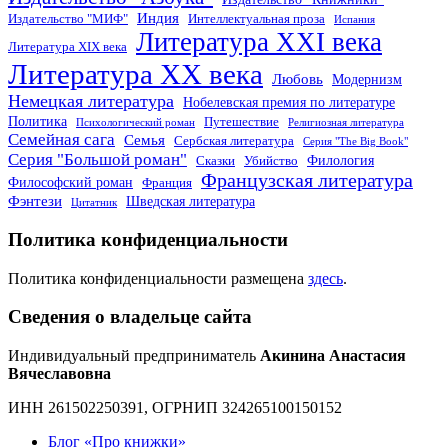
Индия
Издательство "МИФ"
Интеллектуальная проза
Испания
Литература XXI века
Литература XIX века
Литература XX века
Любовь
Модернизм
Немецкая литература
Нобелевская премия по литературе
Политика
Путешествие
Психологический роман
Религиозная литература
Семейная сага
Семья
Сербская литература
Серия "The Big Book"
Серия "Большой роман"
Филология
Сказки
Убийство
Французская литература
Философский роман
Франция
Фэнтези
Шведская литература
Цитатник
Политика конфиденциальности
Политика конфиденциальности размещена
здесь
.
Сведения о владельце сайта
Индивидуальный предприниматель
Акинина Анастасия
Вячеславовна
ИНН 261502250391, ОГРНИП 324265100150152
Блог «Про книжки»