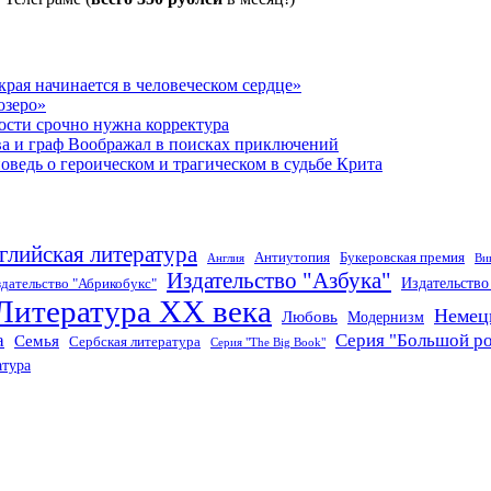
рая начинается в человеческом сердце»
озеро»
ости срочно нужна корректура
ва и граф Воображал в поисках приключений
ведь о героическом и трагическом в судьбе Крита
глийская литература
Антиутопия
Букеровская премия
Англия
Ви
Издательство "Азбука"
Издательств
дательство "Абрикобукс"
Литература XX века
Немец
Любовь
Модернизм
а
Серия "Большой р
Семья
Сербская литература
Серия "The Big Book"
атура