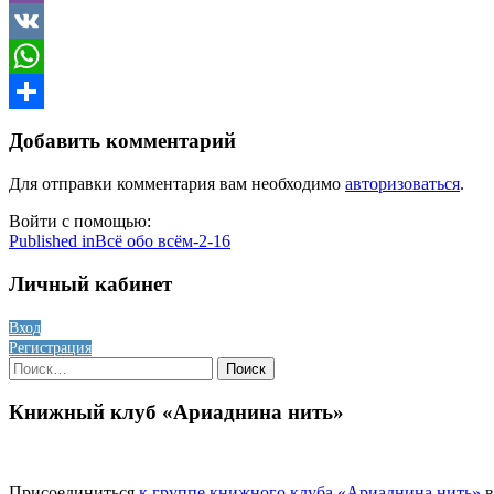
Viber
VK
WhatsApp
Отправить
Добавить комментарий
Для отправки комментария вам необходимо
авторизоваться
.
Войти с помощью:
Навигация
Published in
Всё обо всём-2-16
по
Личный кабинет
записям
Вход
Регистрация
Найти:
Книжный клуб «Ариаднина нить»
Присоединиться
к группе книжного клуба «Ариаднина нить»
в