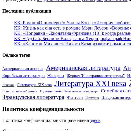
Последние публикации
КК: Роман «О пионеры!» Уиллы Кэсер «История любого к
КК: Жизнь как она есть в романе Мэри Лоусон «Воронье 
КК: «Поправки» Джонатана Франзена (18+): когда реальн
КК: «Гуд бай, Берлин» Вольфганга Херрндорфа: граф Ни
КК: «Капитан Михалис» Никоса Казандзакиса: роман-испо
Облако тегов
Американская литература
Ан
Альтернативная история
Еврейская литература
Женщины
Журнал "Иностранная литература"
Из
Литература XXI века
Литература XIX века
Испания
Семейная саг
Путешествие
Психологический роман
Религиозная литература
Французская литература
Фэнтези
Шведская литер
Цитатник
Политика конфиденциальности
Политика конфиденциальности размещена
здесь
.