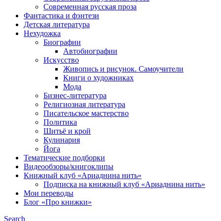
Современная русская проза
Фантастика и фэнтези
Детская литература
Нехудожка
Биографии
Автобиографии
Искусство
Живопись и рисунок. Самоучители
Книги о художниках
Мода
Бизнес-литература
Религиозная литература
Писательское мастерство
Политика
Шитьё и крой
Кулинария
Йога
Тематические подборки
Видеообзоры/книгоклипы
Книжный клуб «Ариаднина нить»
Подписка на книжный клуб «Ариаднина нить»
Мои переводы
Блог «Про книжки»
Search