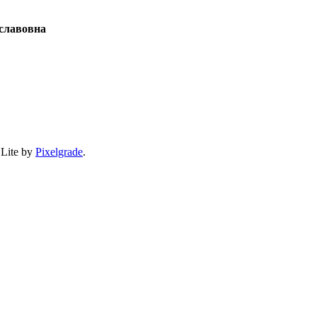
славовна
 Lite by
Pixelgrade
.