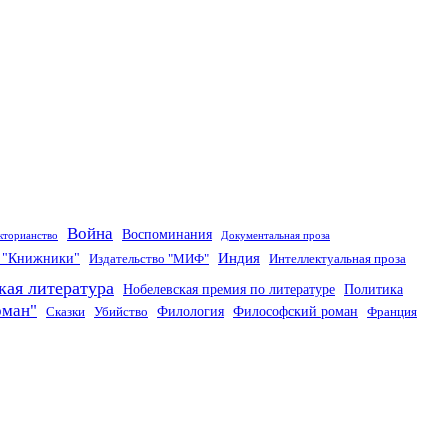
Война
Воспоминания
кторианство
Документальная проза
Индия
о "Книжники"
Издательство "МИФ"
Интеллектуальная проза
кая литература
Нобелевская премия по литературе
Политика
оман"
Филология
Философский роман
Сказки
Убийство
Франция