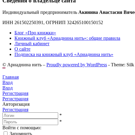
Сведения о владельце сайта
Индивидуальный предприниматель
Акинина Анастасия Вяче
ИНН 261502250391, ОГРНИП 324265100150152
Блог «Про книжки»
Книжный клуб «Ариаднина нить»: общие правила
Личный кабинет
О сайте
Подписка на книжный клуб «Ариаднина нить»
© Ариаднина нить –
Proudly powered by WordPress
-
Theme: Silk
Главная
Вход
Вход
Регистрация
Регистрация
Авторизация
Регистрация
*
*
Войти с помощью:
Запомнить