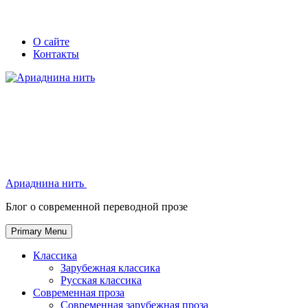
Skip
Secondary
Secondary
О сайте
to
Контакты
left
right
content
navigation
navigation
Ариаднина нить
Ариаднина нить
Блог о современной переводной прозе
Primary Menu
Классика
Зарубежная классика
Русская классика
Современная проза
Современная зарубежная проза