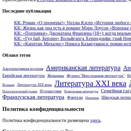
Последние публикации
КК: Роман «О пионеры!» Уиллы Кэсер «История любого к
КК: Жизнь как она есть в романе Мэри Лоусон «Воронье 
КК: «Поправки» Джонатана Франзена (18+): когда реальн
КК: «Гуд бай, Берлин» Вольфганга Херрндорфа: граф Ни
КК: «Капитан Михалис» Никоса Казандзакиса: роман-испо
Облако тегов
Американская литература
Ан
Альтернативная история
Еврейская литература
Женщины
Журнал "Иностранная литература"
Из
Литература XXI века
Литература XIX века
Испания
Семейная саг
Путешествие
Психологический роман
Религиозная литература
Французская литература
Фэнтези
Шведская литер
Цитатник
Политика конфиденциальности
Политика конфиденциальности размещена
здесь
.