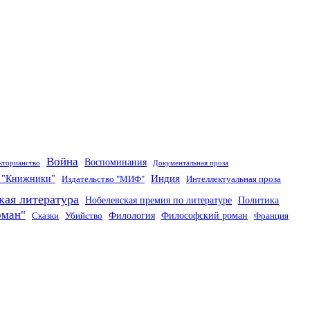
Война
Воспоминания
кторианство
Документальная проза
Индия
о "Книжники"
Издательство "МИФ"
Интеллектуальная проза
кая литература
Нобелевская премия по литературе
Политика
оман"
Филология
Философский роман
Сказки
Убийство
Франция