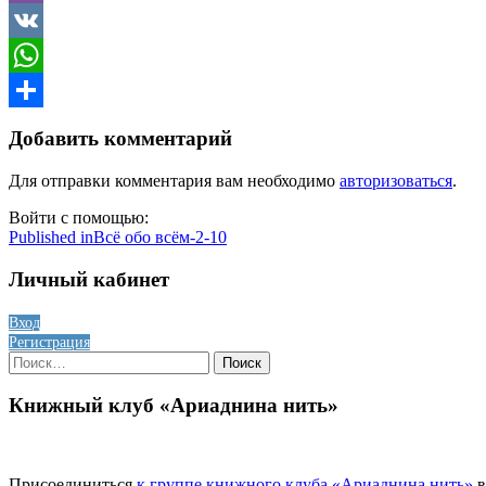
Viber
VK
WhatsApp
Отправить
Добавить комментарий
Для отправки комментария вам необходимо
авторизоваться
.
Войти с помощью:
Навигация
Published in
Всё обо всём-2-10
по
Личный кабинет
записям
Вход
Регистрация
Найти:
Книжный клуб «Ариаднина нить»
Присоединиться
к группе книжного клуба «Ариаднина нить»
в