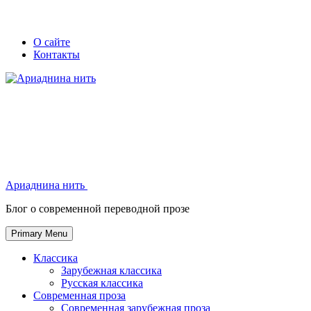
Skip
Secondary
Secondary
О сайте
to
Контакты
left
right
content
navigation
navigation
Ариаднина нить
Ариаднина нить
Блог о современной переводной прозе
Primary Menu
Классика
Зарубежная классика
Русская классика
Современная проза
Современная зарубежная проза