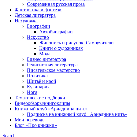
Современная русская проза
Фантастика и фэнтези
Детская литература
Нехудожка
Биографии
Автобиографии
Искусство
Живопись и рисунок. Самоучители
Книги о художниках
Мода
Бизнес-литература
Религиозная литература
Писательское мастерство
Политика
Шитьё и крой
Кулинария
Йога
Тематические подборки
Видеообзоры/книгоклипы
Книжный клуб «Ариаднина нить»
Подписка на книжный клуб «Ариаднина нить»
Мои переводы
Блог «Про книжки»
Search