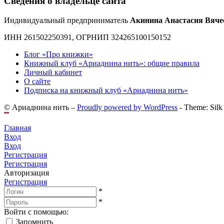
Сведения о владельце сайта
Индивидуальный предприниматель
Акинина Анастасия Вяче
ИНН 261502250391, ОГРНИП 324265100150152
Блог «Про книжки»
Книжный клуб «Ариаднина нить»: общие правила
Личный кабинет
О сайте
Подписка на книжный клуб «Ариаднина нить»
© Ариаднина нить –
Proudly powered by WordPress
-
Theme: Silk
Главная
Вход
Вход
Регистрация
Регистрация
Авторизация
Регистрация
*
*
Войти с помощью:
Запомнить