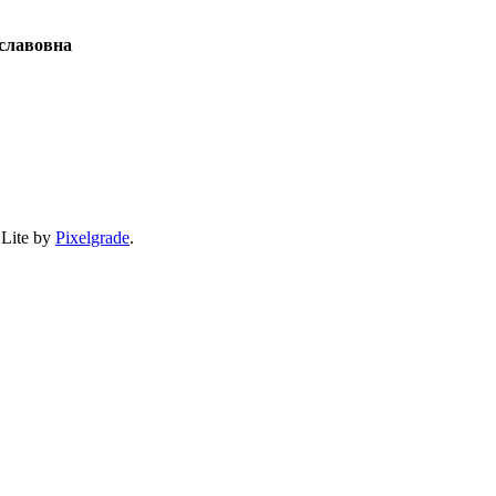
славовна
 Lite by
Pixelgrade
.