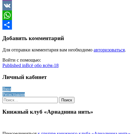
Viber
VK
WhatsApp
Отправить
Добавить комментарий
Для отправки комментария вам необходимо
авторизоваться
.
Войти с помощью:
Навигация
Published in
Всё обо всём-18
по
Личный кабинет
записям
Вход
Регистрация
Найти:
Книжный клуб «Ариаднина нить»
Присоединиться
к группе книжного клуба «Ариаднина нить»