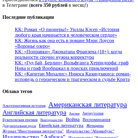
в Телеграме (
всего 350 рублей
в месяц!)
Последние публикации
КК: Роман «О пионеры!» Уиллы Кэсер «История
любого края начинается в человеческом сердце»
КК: Жизнь как она есть в романе Мэри Лоусон
«Воронье озеро»
КК: «Поправки» Джонатана Франзена (18+): когда
реальности срочно нужна корректура
КК: «Гуд бай, Берлин» Вольфганга Херрндорфа: граф
Нива и граф Воображал в поисках приключений
КК: «Капитан Михалис» Никоса Казандзакиса: роман-
исповедь о героическом и трагическом в судьбе Крита
Облако тегов
Американская литература
Альтернативная история
Английская литература
Антиутопия
Англия
Война
Воспоминания
Букеровская премия
Викторианство
Еврейская литература
Женщины
Документальная проза
Журнал "Иностранная литература"
Издательство "Абрикобукс"
Издательство "Азбука"
Издательство "Книжники"