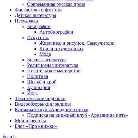
Современная русская проза
Фантастика и фэнтези
Детская литература
Нехудожка
Биографии
Автобиографии
Искусство
Живопись и рисунок. Самоучители
Книги о художниках
Мода
Бизнес-литература
Религиозная литература
Писательское мастерство
Политика
Шитьё и крой
Кулинария
Йога
Тематические подборки
Видеообзоры/книгоклипы
Книжный клуб «Ариаднина нить»
Подписка на книжный клуб «Ариаднина нить»
Мои переводы
Блог «Про книжки»
Search