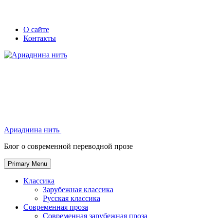
Skip
Secondary
Secondary
О сайте
to
Контакты
left
right
content
navigation
navigation
Ариаднина нить
Ариаднина нить
Блог о современной переводной прозе
Primary Menu
Классика
Зарубежная классика
Русская классика
Современная проза
Современная зарубежная проза