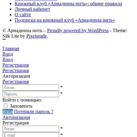
Книжный клуб «Ариаднина нить»: общие правила
Личный кабинет
О сайте
Подписка на книжный клуб «Ариаднина нить»
© Ариаднина нить –
Proudly powered by WordPress
-
Theme:
Silk Lite by
Pixelgrade
.
Главная
Вход
Вход
Регистрация
Регистрация
Авторизация
Регистрация
*
*
Войти с помощью:
Запомнить
Вход
Потеряли пароль ?
Авторизация
Регистрация
*
*