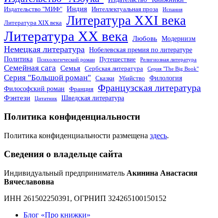
Индия
Издательство "МИФ"
Интеллектуальная проза
Испания
Литература XXI века
Литература XIX века
Литература XX века
Любовь
Модернизм
Немецкая литература
Нобелевская премия по литературе
Политика
Путешествие
Психологический роман
Религиозная литература
Семейная сага
Семья
Сербская литература
Серия "The Big Book"
Серия "Большой роман"
Филология
Сказки
Убийство
Французская литература
Философский роман
Франция
Фэнтези
Шведская литература
Цитатник
Политика конфиденциальности
Политика конфиденциальности размещена
здесь
.
Сведения о владельце сайта
Индивидуальный предприниматель
Акинина Анастасия
Вячеславовна
ИНН 261502250391, ОГРНИП 324265100150152
Блог «Про книжки»