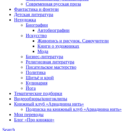
Современная русская проза
Фантастика и фэнтези
Детская литература
Нехудожка
Биографии
Автобиографии
Искусство
Живопись и рисунок. Самоучители
Книги о художниках
Мода
Бизнес-литература
Религиозная литература
Писательское мастерство
Политика
Шитьё и крой
Кулинария
Йога
Тематические подборки
Видеообзоры/книгоклипы
Книжный клуб «Ариаднина нить»
Подписка на книжный клуб «Ариаднина нить»
Мои переводы
Блог «Про книжки»
Search