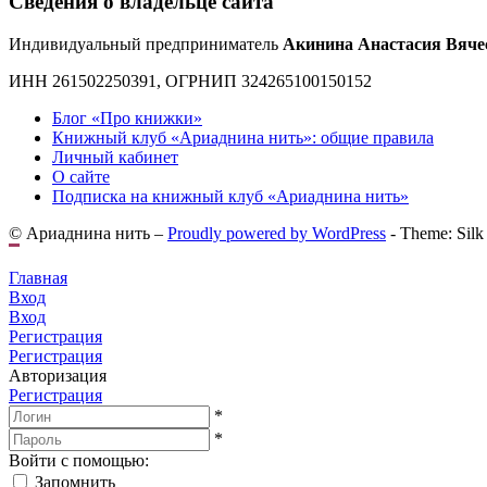
Сведения о владельце сайта
Индивидуальный предприниматель
Акинина Анастасия Вяче
ИНН 261502250391, ОГРНИП 324265100150152
Блог «Про книжки»
Книжный клуб «Ариаднина нить»: общие правила
Личный кабинет
О сайте
Подписка на книжный клуб «Ариаднина нить»
© Ариаднина нить –
Proudly powered by WordPress
-
Theme: Silk
Главная
Вход
Вход
Регистрация
Регистрация
Авторизация
Регистрация
*
*
Войти с помощью:
Запомнить