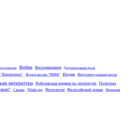
Война
Воспоминания
кторианство
Документальная проза
Индия
о "Книжники"
Издательство "МИФ"
Интеллектуальная проза
кая литература
Нобелевская премия по литературе
Политика
оман"
Филология
Философский роман
Сказки
Убийство
Франция