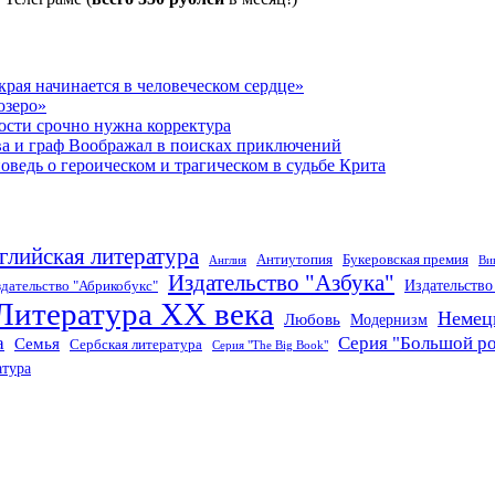
рая начинается в человеческом сердце»
озеро»
ости срочно нужна корректура
ва и граф Воображал в поисках приключений
ведь о героическом и трагическом в судьбе Крита
глийская литература
Антиутопия
Букеровская премия
Англия
Ви
Издательство "Азбука"
Издательств
дательство "Абрикобукс"
Литература XX века
Немец
Любовь
Модернизм
а
Серия "Большой р
Семья
Сербская литература
Серия "The Big Book"
атура