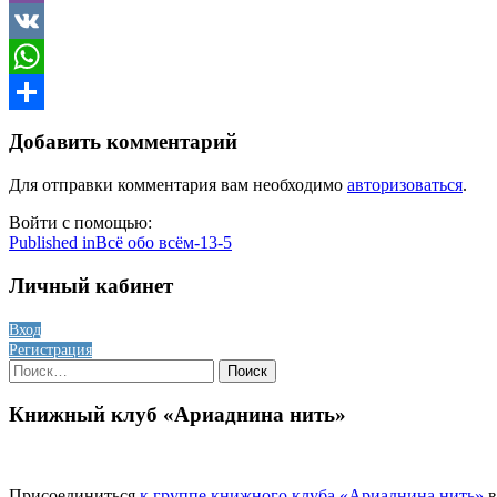
Viber
VK
WhatsApp
Отправить
Добавить комментарий
Для отправки комментария вам необходимо
авторизоваться
.
Войти с помощью:
Навигация
Published in
Всё обо всём-13-5
по
Личный кабинет
записям
Вход
Регистрация
Найти:
Книжный клуб «Ариаднина нить»
Присоединиться
к группе книжного клуба «Ариаднина нить»
в