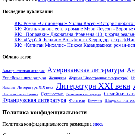
Последние публикации
КК: Роман «О пионеры!» Уиллы Кэсер «История любого к
КК: Жизнь как она есть в романе Мэри Лоусон «Воронье 
КК: «Поправки» Джонатана Франзена (18+): когда реальн
КК: «Гуд бай, Берлин» Вольфганга Херрндорфа: граф Ни
КК: «Капитан Михалис» Никоса Казандзакиса: роман-испо
Облако тегов
Американская литература
Ан
Альтернативная история
Еврейская литература
Женщины
Журнал "Иностранная литература"
Из
Литература XXI века
Литература XIX века
Испания
Семейная саг
Путешествие
Психологический роман
Религиозная литература
Французская литература
Фэнтези
Шведская литер
Цитатник
Политика конфиденциальности
Политика конфиденциальности размещена
здесь
.