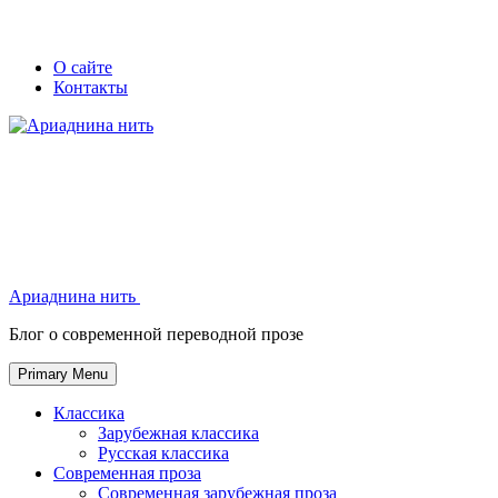
Skip
Secondary
Secondary
О сайте
to
Контакты
left
right
content
navigation
navigation
Ариаднина нить
Ариаднина нить
Блог о современной переводной прозе
Primary Menu
Классика
Зарубежная классика
Русская классика
Современная проза
Современная зарубежная проза