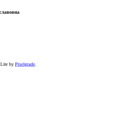
славовна
 Lite by
Pixelgrade
.