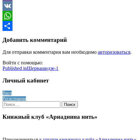
Viber
VK
WhatsApp
Отправить
Добавить комментарий
Для отправки комментария вам необходимо
авторизоваться
.
Войти с помощью:
Навигация
Published in
Шервашидзе-1
по
Личный кабинет
записям
Вход
Регистрация
Найти:
Книжный клуб «Ариаднина нить»
Присоединиться
к группе книжного клуба «Ариаднина нить»