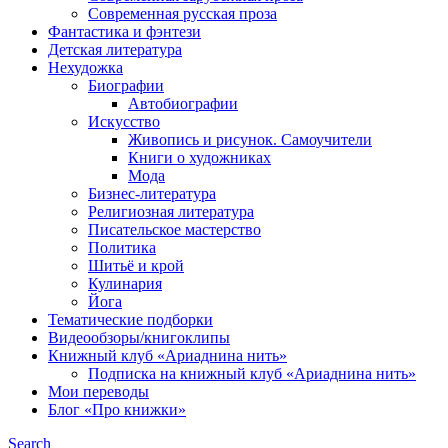
Современная русская проза
Фантастика и фэнтези
Детская литература
Нехудожка
Биографии
Автобиографии
Искусство
Живопись и рисунок. Самоучители
Книги о художниках
Мода
Бизнес-литература
Религиозная литература
Писательское мастерство
Политика
Шитьё и крой
Кулинария
Йога
Тематические подборки
Видеообзоры/книгоклипы
Книжный клуб «Ариаднина нить»
Подписка на книжный клуб «Ариаднина нить»
Мои переводы
Блог «Про книжки»
Search