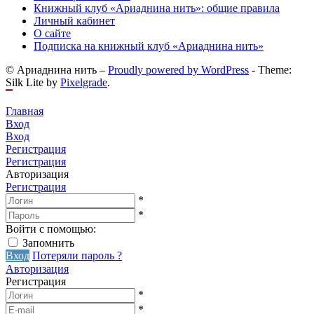
Книжный клуб «Ариаднина нить»: общие правила
Личный кабинет
О сайте
Подписка на книжный клуб «Ариаднина нить»
© Ариаднина нить –
Proudly powered by WordPress
-
Theme:
Silk Lite by
Pixelgrade
.
Главная
Вход
Вход
Регистрация
Регистрация
Авторизация
Регистрация
*
*
Войти с помощью:
Запомнить
Вход
Потеряли пароль ?
Авторизация
Регистрация
*
*