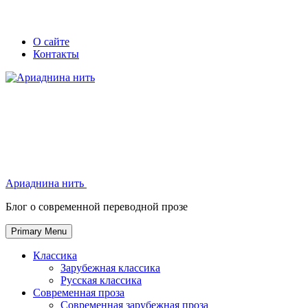
Skip
Secondary
Secondary
О сайте
to
Контакты
left
right
content
navigation
navigation
Ариаднина нить
Ариаднина нить
Блог о современной переводной прозе
Primary Menu
Классика
Зарубежная классика
Русская классика
Современная проза
Современная зарубежная проза