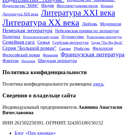
Индия
Издательство "МИФ"
Интеллектуальная проза
Испания
Литература XXI века
Литература XIX века
Литература XX века
Любовь
Модернизм
Немецкая литература
Нобелевская премия по литературе
Политика
Путешествие
Психологический роман
Религиозная литература
Семейная сага
Семья
Сербская литература
Серия "The Big Book"
Серия "Большой роман"
Филология
Сказки
Убийство
Французская литература
Философский роман
Франция
Фэнтези
Шведская литература
Цитатник
Политика конфиденциальности
Политика конфиденциальности размещена
здесь
.
Сведения о владельце сайта
Индивидуальный предприниматель
Акинина Анастасия
Вячеславовна
ИНН 261502250391, ОГРНИП 324265100150152
Блог «Про книжки»