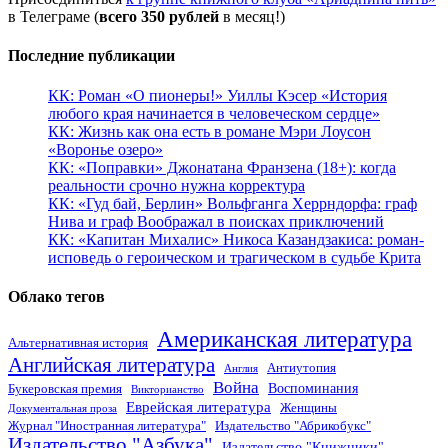
в Телеграме (
всего 350 рублей
в месяц!)
Последние публикации
КК: Роман «О пионеры!» Уиллы Кэсер «История
любого края начинается в человеческом сердце»
КК: Жизнь как она есть в романе Мэри Лоусон
«Воронье озеро»
КК: «Поправки» Джонатана Франзена (18+): когда
реальности срочно нужна корректура
КК: «Гуд бай, Берлин» Вольфганга Херрндорфа: граф
Нива и граф Воображал в поисках приключений
КК: «Капитан Михалис» Никоса Казандзакиса: роман-
исповедь о героическом и трагическом в судьбе Крита
Облако тегов
Американская литература
Альтернативная история
Английская литература
Антиутопия
Англия
Война
Воспоминания
Букеровская премия
Викторианство
Еврейская литература
Женщины
Документальная проза
Журнал "Иностранная литература"
Издательство "Абрикобукс"
Издательство "Азбука"
Издательство "Книжники"