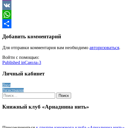
Viber
VK
WhatsApp
Отправить
Добавить комментарий
Для отправки комментария вам необходимо
авторизоваться
.
Войти с помощью:
Навигация
Published in
Саюла-3
по
Личный кабинет
записям
Вход
Регистрация
Найти:
Книжный клуб «Ариаднина нить»
Присоединиться
к группе книжного клуба «Ариаднина нить»