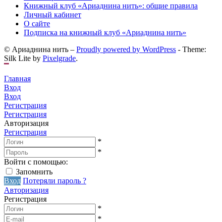
Книжный клуб «Ариаднина нить»: общие правила
Личный кабинет
О сайте
Подписка на книжный клуб «Ариаднина нить»
© Ариаднина нить –
Proudly powered by WordPress
-
Theme:
Silk Lite by
Pixelgrade
.
Главная
Вход
Вход
Регистрация
Регистрация
Авторизация
Регистрация
*
*
Войти с помощью:
Запомнить
Вход
Потеряли пароль ?
Авторизация
Регистрация
*
*