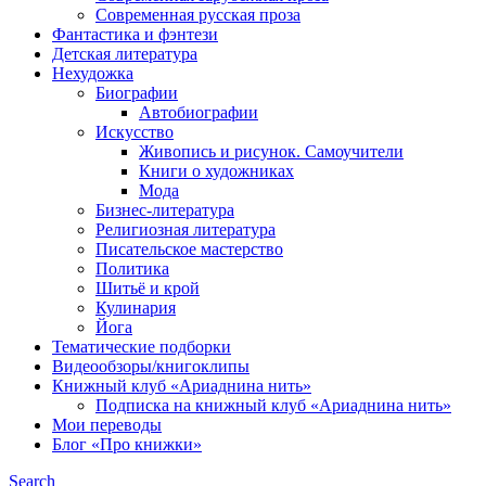
Современная русская проза
Фантастика и фэнтези
Детская литература
Нехудожка
Биографии
Автобиографии
Искусство
Живопись и рисунок. Самоучители
Книги о художниках
Мода
Бизнес-литература
Религиозная литература
Писательское мастерство
Политика
Шитьё и крой
Кулинария
Йога
Тематические подборки
Видеообзоры/книгоклипы
Книжный клуб «Ариаднина нить»
Подписка на книжный клуб «Ариаднина нить»
Мои переводы
Блог «Про книжки»
Search