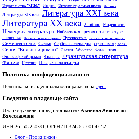
Индия
Издательство "МИФ"
Интеллектуальная проза
Испания
Литература XXI века
Литература XIX века
Литература XX века
Любовь
Модернизм
Немецкая литература
Нобелевская премия по литературе
Политика
Путешествие
Психологический роман
Религиозная литература
Семейная сага
Семья
Сербская литература
Серия "The Big Book"
Серия "Большой роман"
Филология
Сказки
Убийство
Французская литература
Философский роман
Франция
Фэнтези
Шведская литература
Цитатник
Политика конфиденциальности
Политика конфиденциальности размещена
здесь
.
Сведения о владельце сайта
Индивидуальный предприниматель
Акинина Анастасия
Вячеславовна
ИНН 261502250391, ОГРНИП 324265100150152
Блог «Про книжки»