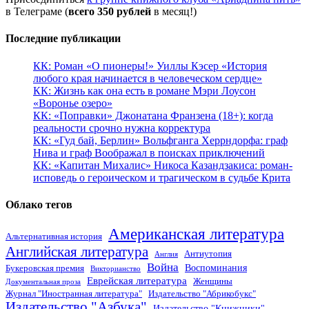
в Телеграме (
всего 350 рублей
в месяц!)
Последние публикации
КК: Роман «О пионеры!» Уиллы Кэсер «История
любого края начинается в человеческом сердце»
КК: Жизнь как она есть в романе Мэри Лоусон
«Воронье озеро»
КК: «Поправки» Джонатана Франзена (18+): когда
реальности срочно нужна корректура
КК: «Гуд бай, Берлин» Вольфганга Херрндорфа: граф
Нива и граф Воображал в поисках приключений
КК: «Капитан Михалис» Никоса Казандзакиса: роман-
исповедь о героическом и трагическом в судьбе Крита
Облако тегов
Американская литература
Альтернативная история
Английская литература
Антиутопия
Англия
Война
Воспоминания
Букеровская премия
Викторианство
Еврейская литература
Женщины
Документальная проза
Журнал "Иностранная литература"
Издательство "Абрикобукс"
Издательство "Азбука"
Издательство "Книжники"