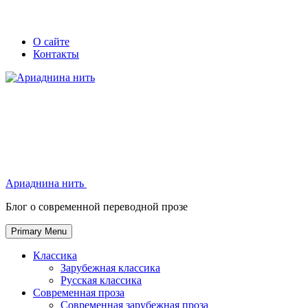
Skip
Secondary
Secondary
О сайте
to
Контакты
left
right
content
navigation
navigation
Ариаднина нить
Ариаднина нить
Блог о современной переводной прозе
Primary Menu
Классика
Зарубежная классика
Русская классика
Современная проза
Современная зарубежная проза