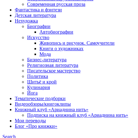
Современная русская проза
Фантастика и фэнтези
Детская литература
Нехудожка
Биографии
Автобиографии
Искусство
Живопись и рисунок. Самоучители
Книги о художниках
Мода
Бизнес-литература
Религиозная литература
Писательское мастерство
Политика
Шитьё и крой
Кулинария
Йога
Тематические подборки
Видеообзоры/книгоклипы
Книжный клуб «Ариаднина нить»
Подписка на книжный клуб «Ариаднина нить»
Мои переводы
Блог «Про книжки»
Search