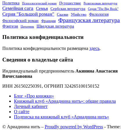
Политика
Путешествие
Психологический роман
Религиозная литература
Семейная сага
Семья
Сербская литература
Серия "The Big Book"
Серия "Большой роман"
Филология
Сказки
Убийство
Французская литература
Философский роман
Франция
Фэнтези
Шведская литература
Цитатник
Политика конфиденциальности
Политика конфиденциальности размещена
здесь
.
Сведения о владельце сайта
Индивидуальный предприниматель
Акинина Анастасия
Вячеславовна
ИНН 261502250391, ОГРНИП 324265100150152
Блог «Про книжки»
Книжный клуб «Ариаднина нить»: общие правила
Личный кабинет
О сайте
Подписка на книжный клуб «Ариаднина нить»
© Ариаднина нить –
Proudly powered by WordPress
-
Theme: