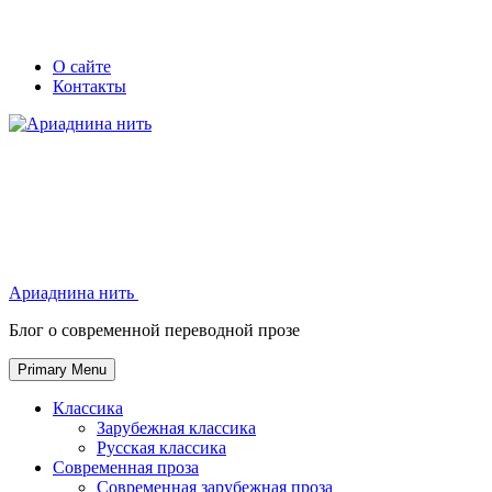
Skip
Secondary
Secondary
О сайте
to
Контакты
left
right
content
navigation
navigation
Ариаднина нить
Ариаднина нить
Блог о современной переводной прозе
Primary Menu
Классика
Зарубежная классика
Русская классика
Современная проза
Современная зарубежная проза