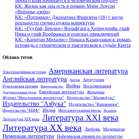
любого края начинается в человеческом сердце»
КК: Жизнь как она есть в романе Мэри Лоусон
«Воронье озеро»
КК: «Поправки» Джонатана Франзена (18+): когда
реальности срочно нужна корректура
КК: «Гуд бай, Берлин» Вольфганга Херрндорфа: граф
Нива и граф Воображал в поисках приключений
КК: «Капитан Михалис» Никоса Казандзакиса: роман-
исповедь о героическом и трагическом в судьбе Крита
Облако тегов
Американская литература
Альтернативная история
Английская литература
Антиутопия
Англия
Война
Воспоминания
Букеровская премия
Викторианство
Еврейская литература
Женщины
Документальная проза
Журнал "Иностранная литература"
Издательство "Абрикобукс"
Издательство "Азбука"
Издательство "Книжники"
Индия
Издательство "МИФ"
Интеллектуальная проза
Испания
Литература XXI века
Литература XIX века
Литература XX века
Любовь
Модернизм
Немецкая литература
Нобелевская премия по литературе