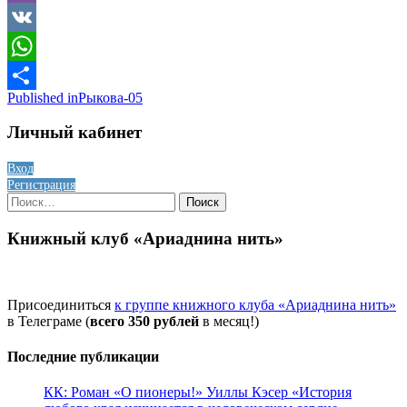
Viber
VK
WhatsApp
Навигация
Published in
Рыкова-05
Отправить
по
Личный кабинет
записям
Вход
Регистрация
Найти:
Книжный клуб «Ариаднина нить»
Присоединиться
к группе книжного клуба «Ариаднина нить»
в Телеграме (
всего 350 рублей
в месяц!)
Последние публикации
КК: Роман «О пионеры!» Уиллы Кэсер «История