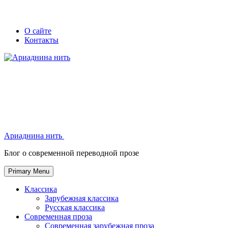
Skip
Secondary
Secondary
О сайте
to
Контакты
left
right
content
navigation
navigation
Ариаднина нить
Ариаднина нить
Блог о современной переводной прозе
Primary Menu
Классика
Зарубежная классика
Русская классика
Современная проза
Современная зарубежная проза