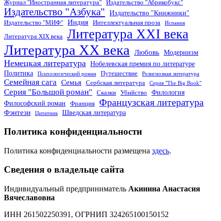
Журнал "Иностранная литература"
Издательство "Абрикобукс"
Издательство "Азбука"
Издательство "Книжники"
Индия
Издательство "МИФ"
Интеллектуальная проза
Испания
Литература XXI века
Литература XIX века
Литература XX века
Любовь
Модернизм
Немецкая литература
Нобелевская премия по литературе
Политика
Путешествие
Психологический роман
Религиозная литература
Семейная сага
Семья
Сербская литература
Серия "The Big Book"
Серия "Большой роман"
Филология
Сказки
Убийство
Французская литература
Философский роман
Франция
Фэнтези
Шведская литература
Цитатник
Политика конфиденциальности
Политика конфиденциальности размещена
здесь
.
Сведения о владельце сайта
Индивидуальный предприниматель
Акинина Анастасия
Вячеславовна
ИНН 261502250391, ОГРНИП 324265100150152