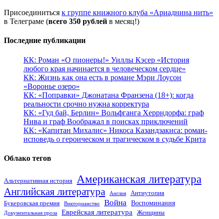
Присоединиться
к группе книжного клуба «Ариаднина нить»
в Телеграме (
всего 350 рублей
в месяц!)
Последние публикации
КК: Роман «О пионеры!» Уиллы Кэсер «История
любого края начинается в человеческом сердце»
КК: Жизнь как она есть в романе Мэри Лоусон
«Воронье озеро»
КК: «Поправки» Джонатана Франзена (18+): когда
реальности срочно нужна корректура
КК: «Гуд бай, Берлин» Вольфганга Херрндорфа: граф
Нива и граф Воображал в поисках приключений
КК: «Капитан Михалис» Никоса Казандзакиса: роман-
исповедь о героическом и трагическом в судьбе Крита
Облако тегов
Американская литература
Альтернативная история
Английская литература
Антиутопия
Англия
Война
Воспоминания
Букеровская премия
Викторианство
Еврейская литература
Женщины
Документальная проза