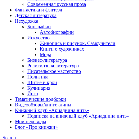
Современная русская проза
Фантастика и фэнтези
Детская литература
Нехудожка
Биографии
Автобиографии
Искусство
Живопись и рисунок. Самоучители
Книги о художниках
Мода
Бизнес-литература
Религиозная литература
Писательское мастерство
Политика
Шитьё и крой
Кулинария
Йога
Тематические подборки
Видеообзоры/книгоклипы
Книжный клуб «Ариаднина нить»
Подписка на книжный клуб «Ариаднина нить»
Мои переводы
Блог «Про книжки»
Search