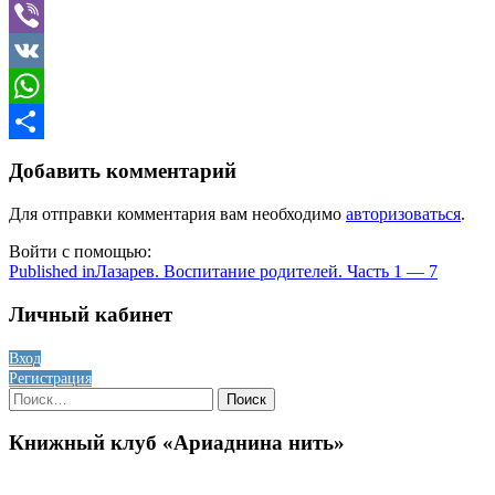
Telegram
Viber
VK
WhatsApp
Отправить
Добавить комментарий
Для отправки комментария вам необходимо
авторизоваться
.
Войти с помощью:
Навигация
Published in
Лазарев. Воспитание родителей. Часть 1 — 7
по
Личный кабинет
записям
Вход
Регистрация
Найти:
Книжный клуб «Ариаднина нить»